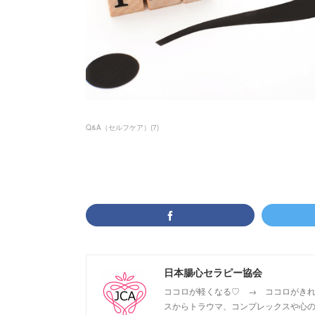
Q&A（セルフケア）
(
7
)
日本腸心セラピー協会
ココロが軽くなる♡ → ココロがきれ
スからトラウマ、コンプレックスや心の