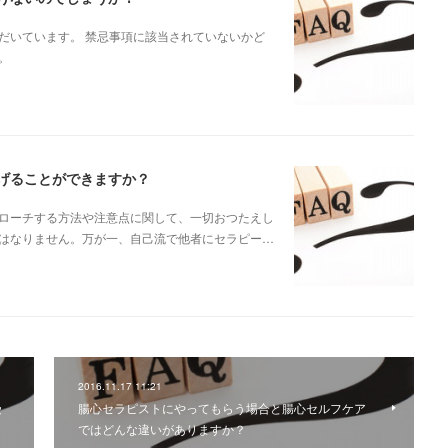
だいています。 禁忌事項に該当されていないかど
。
げることができますか？
ローチする方法や注意点に関して、一切おつたえし
はなりません。万が一、自己流で他者にセラピー…
2016.11.17 11:21
受
腸心セラピストにやってもらう場合と腸心セルフケア
ではどんな違いがありますか？