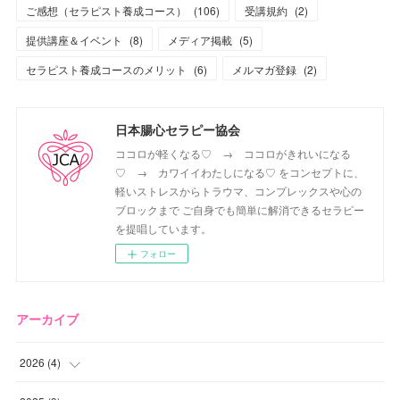
ご感想（セラピスト養成コース）
(
106
)
受講規約
(
2
)
提供講座＆イベント
(
8
)
メディア掲載
(
5
)
セラピスト養成コースのメリット
(
6
)
メルマガ登録
(
2
)
日本腸心セラピー協会
ココロが軽くなる♡ → ココロがきれいになる
♡ → カワイイわたしになる♡ をコンセプトに、
軽いストレスからトラウマ、コンプレックスや心の
ブロックまで ご自身でも簡単に解消できるセラピー
を提唱しています。
フォロー
アーカイブ
2026
(
4
)