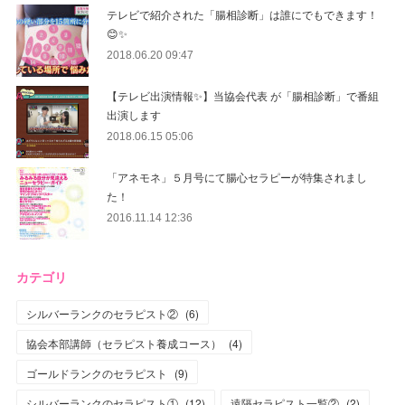
テレビで紹介された「腸相診断」は誰にでもできます！
😊✨
2018.06.20 09:47
【テレビ出演情報✨】当協会代表 が「腸相診断」で番組
出演します
2018.06.15 05:06
「アネモネ」５月号にて腸心セラピーが特集されまし
た！
2016.11.14 12:36
カテゴリ
シルバーランクのセラピスト②
(
6
)
協会本部講師（セラピスト養成コース）
(
4
)
ゴールドランクのセラピスト
(
9
)
シルバーランクのセラピスト①
(
12
)
遠隔セラピスト一覧②
(
2
)