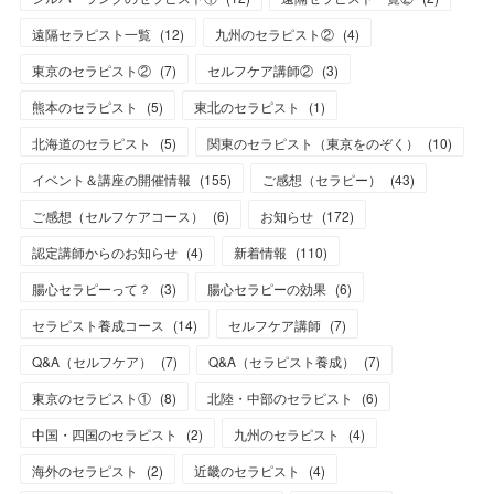
遠隔セラピスト一覧
(
12
)
九州のセラピスト②
(
4
)
東京のセラピスト②
(
7
)
セルフケア講師②
(
3
)
熊本のセラピスト
(
5
)
東北のセラピスト
(
1
)
北海道のセラピスト
(
5
)
関東のセラピスト（東京をのぞく）
(
10
)
イベント＆講座の開催情報
(
155
)
ご感想（セラピー）
(
43
)
ご感想（セルフケアコース）
(
6
)
お知らせ
(
172
)
認定講師からのお知らせ
(
4
)
新着情報
(
110
)
腸心セラピーって？
(
3
)
腸心セラピーの効果
(
6
)
セラピスト養成コース
(
14
)
セルフケア講師
(
7
)
Q&A（セルフケア）
(
7
)
Q&A（セラピスト養成）
(
7
)
東京のセラピスト①
(
8
)
北陸・中部のセラピスト
(
6
)
中国・四国のセラピスト
(
2
)
九州のセラピスト
(
4
)
海外のセラピスト
(
2
)
近畿のセラピスト
(
4
)