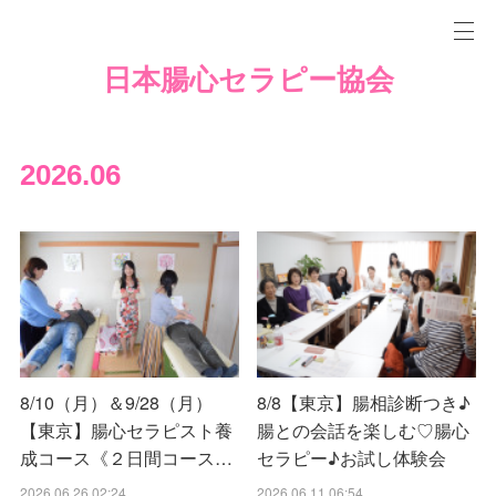
日本腸心セラピー協会
2026
.
06
8/10（月）＆9/28（月）
8/8【東京】腸相診断つき♪
【東京】腸心セラピスト養
腸との会話を楽しむ♡腸心
成コース《２日間コース…
セラピー♪お試し体験会
2026.06.26 02:24
2026.06.11 06:54