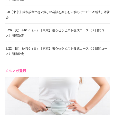
8/8【東京】腸相診断つき♪腸との会話を楽しむ♡腸心セラピー♪お試し体験
会
5/26（火）＆6/30（火）【東京】腸心セラピスト養成コース《２日間コー
ス》開講決定
3/22（日）＆4/26（日）【東京】腸心セラピスト養成コース《２日間コー
ス》開講決定
メルマガ登録