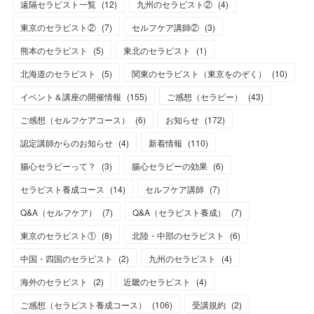
遠隔セラピスト一覧
(
12
)
九州のセラピスト②
(
4
)
東京のセラピスト②
(
7
)
セルフケア講師②
(
3
)
熊本のセラピスト
(
5
)
東北のセラピスト
(
1
)
北海道のセラピスト
(
5
)
関東のセラピスト（東京をのぞく）
(
10
)
イベント＆講座の開催情報
(
155
)
ご感想（セラピー）
(
43
)
ご感想（セルフケアコース）
(
6
)
お知らせ
(
172
)
認定講師からのお知らせ
(
4
)
新着情報
(
110
)
腸心セラピーって？
(
3
)
腸心セラピーの効果
(
6
)
セラピスト養成コース
(
14
)
セルフケア講師
(
7
)
Q&A（セルフケア）
(
7
)
Q&A（セラピスト養成）
(
7
)
東京のセラピスト①
(
8
)
北陸・中部のセラピスト
(
6
)
中国・四国のセラピスト
(
2
)
九州のセラピスト
(
4
)
海外のセラピスト
(
2
)
近畿のセラピスト
(
4
)
ご感想（セラピスト養成コース）
(
106
)
受講規約
(
2
)