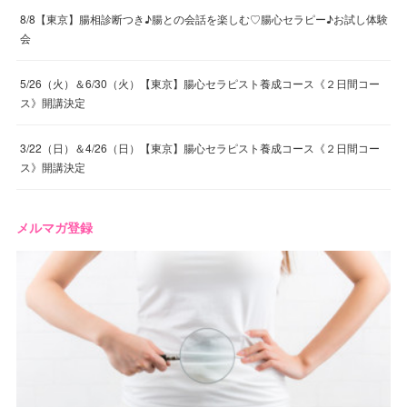
8/8【東京】腸相診断つき♪腸との会話を楽しむ♡腸心セラピー♪お試し体験
会
5/26（火）＆6/30（火）【東京】腸心セラピスト養成コース《２日間コー
ス》開講決定
3/22（日）＆4/26（日）【東京】腸心セラピスト養成コース《２日間コー
ス》開講決定
メルマガ登録