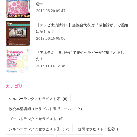
😊✨
2018.06.20 09:47
【テレビ出演情報✨】当協会代表 が「腸相診断」で番組
出演します
2018.06.15 05:06
「アネモネ」５月号にて腸心セラピーが特集されまし
た！
2016.11.14 12:36
カテゴリ
シルバーランクのセラピスト②
(
6
)
協会本部講師（セラピスト養成コース）
(
4
)
ゴールドランクのセラピスト
(
9
)
シルバーランクのセラピスト①
(
12
)
遠隔セラピスト一覧②
(
2
)