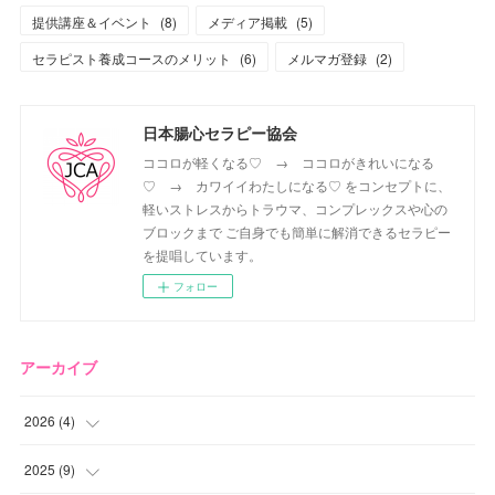
提供講座＆イベント
(
8
)
メディア掲載
(
5
)
セラピスト養成コースのメリット
(
6
)
メルマガ登録
(
2
)
日本腸心セラピー協会
ココロが軽くなる♡ → ココロがきれいになる
♡ → カワイイわたしになる♡ をコンセプトに、
軽いストレスからトラウマ、コンプレックスや心の
ブロックまで ご自身でも簡単に解消できるセラピー
を提唱しています。
フォロー
アーカイブ
2026
(
4
)
(
2
)
2025
(
9
)