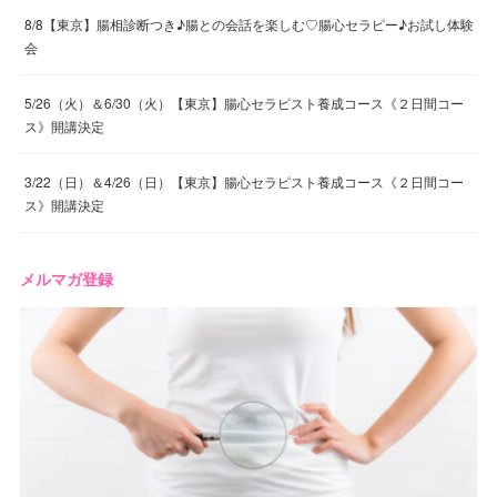
8/8【東京】腸相診断つき♪腸との会話を楽しむ♡腸心セラピー♪お試し体験
会
5/26（火）＆6/30（火）【東京】腸心セラピスト養成コース《２日間コー
ス》開講決定
3/22（日）＆4/26（日）【東京】腸心セラピスト養成コース《２日間コー
ス》開講決定
メルマガ登録