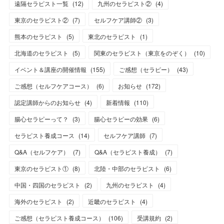
遠隔セラピスト一覧
(
12
)
九州のセラピスト②
(
4
)
東京のセラピスト②
(
7
)
セルフケア講師②
(
3
)
熊本のセラピスト
(
5
)
東北のセラピスト
(
1
)
北海道のセラピスト
(
5
)
関東のセラピスト（東京をのぞく）
(
10
)
イベント＆講座の開催情報
(
155
)
ご感想（セラピー）
(
43
)
ご感想（セルフケアコース）
(
6
)
お知らせ
(
172
)
認定講師からのお知らせ
(
4
)
新着情報
(
110
)
腸心セラピーって？
(
3
)
腸心セラピーの効果
(
6
)
セラピスト養成コース
(
14
)
セルフケア講師
(
7
)
Q&A（セルフケア）
(
7
)
Q&A（セラピスト養成）
(
7
)
東京のセラピスト①
(
8
)
北陸・中部のセラピスト
(
6
)
中国・四国のセラピスト
(
2
)
九州のセラピスト
(
4
)
海外のセラピスト
(
2
)
近畿のセラピスト
(
4
)
ご感想（セラピスト養成コース）
(
106
)
受講規約
(
2
)