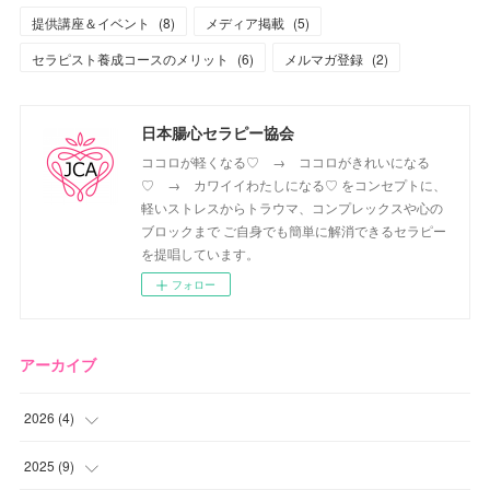
提供講座＆イベント
(
8
)
メディア掲載
(
5
)
セラピスト養成コースのメリット
(
6
)
メルマガ登録
(
2
)
日本腸心セラピー協会
ココロが軽くなる♡ → ココロがきれいになる
♡ → カワイイわたしになる♡ をコンセプトに、
軽いストレスからトラウマ、コンプレックスや心の
ブロックまで ご自身でも簡単に解消できるセラピー
を提唱しています。
フォロー
アーカイブ
2026
(
4
)
(
2
)
2025
(
9
)