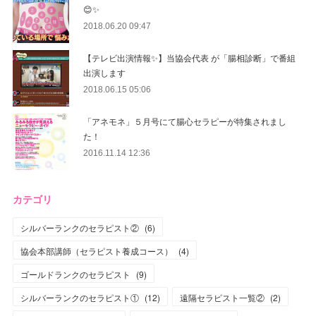
😊✨
2018.06.20 09:47
【テレビ出演情報✨】当協会代表 が「腸相診断」で番組
出演します
2018.06.15 05:06
「アネモネ」５月号にて腸心セラピーが特集されまし
た！
2016.11.14 12:36
カテゴリ
シルバーランクのセラピスト②
(
6
)
協会本部講師（セラピスト養成コース）
(
4
)
ゴールドランクのセラピスト
(
9
)
シルバーランクのセラピスト①
(
12
)
遠隔セラピスト一覧②
(
2
)