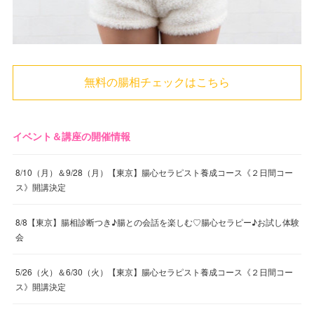
無料の腸相チェックはこちら
イベント＆講座の開催情報
8/10（月）＆9/28（月）【東京】腸心セラピスト養成コース《２日間コー
ス》開講決定
8/8【東京】腸相診断つき♪腸との会話を楽しむ♡腸心セラピー♪お試し体験
会
5/26（火）＆6/30（火）【東京】腸心セラピスト養成コース《２日間コー
ス》開講決定