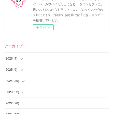
♡ → カワイイわたしになる♡ をコンセプトに、
軽いストレスからトラウマ、コンプレックスや心の
ブロックまで ご自身でも簡単に解消できるセラピー
を提唱しています。
フォロー
アーカイブ
2026
(
4
)
(
2
)
2025
(
9
)
(
1
)
(
2
)
2024
(
30
)
(
1
)
(
2
)
(
4
)
2023
(
22
)
(
1
)
(
1
)
(
1
)
2022
(
20
)
(
1
)
(
4
)
(
2
)
(
4
)