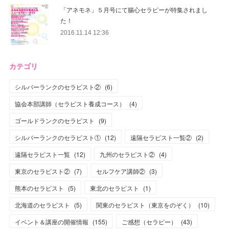
「アネモネ」５月号にて腸心セラピーが特集されまし
た！
2016.11.14 12:36
カテゴリ
シルバーランクのセラピスト②
(
6
)
協会本部講師（セラピスト養成コース）
(
4
)
ゴールドランクのセラピスト
(
9
)
シルバーランクのセラピスト①
(
12
)
遠隔セラピスト一覧②
(
2
)
遠隔セラピスト一覧
(
12
)
九州のセラピスト②
(
4
)
東京のセラピスト②
(
7
)
セルフケア講師②
(
3
)
熊本のセラピスト
(
5
)
東北のセラピスト
(
1
)
北海道のセラピスト
(
5
)
関東のセラピスト（東京をのぞく）
(
10
)
イベント＆講座の開催情報
(
155
)
ご感想（セラピー）
(
43
)