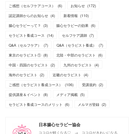
ご感想（セルフケアコース）
(
6
)
お知らせ
(
172
)
認定講師からのお知らせ
(
4
)
新着情報
(
110
)
腸心セラピーって？
(
3
)
腸心セラピーの効果
(
6
)
セラピスト養成コース
(
14
)
セルフケア講師
(
7
)
Q&A（セルフケア）
(
7
)
Q&A（セラピスト養成）
(
7
)
東京のセラピスト①
(
8
)
北陸・中部のセラピスト
(
6
)
中国・四国のセラピスト
(
2
)
九州のセラピスト
(
4
)
海外のセラピスト
(
2
)
近畿のセラピスト
(
4
)
ご感想（セラピスト養成コース）
(
106
)
受講規約
(
2
)
提供講座＆イベント
(
8
)
メディア掲載
(
5
)
セラピスト養成コースのメリット
(
6
)
メルマガ登録
(
2
)
日本腸心セラピー協会
ココロが軽くなる♡ → ココロがきれいになる