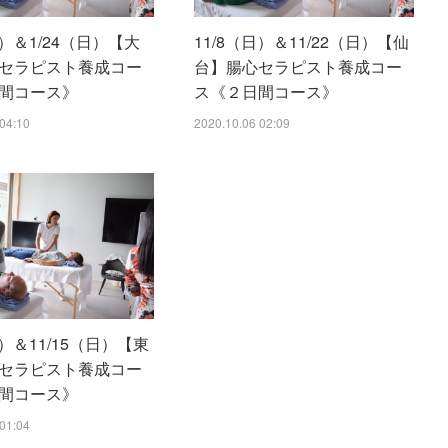
日）＆1/24（日）【大
11/8（日）＆11/22（日）【仙
セラピスト養成コー
台】腸心セラピスト養成コー
間コース》
ス《２日間コース》
04:10
2020.10.06 02:09
土）＆11/15（日）【東
セラピスト養成コー
間コース》
01:04