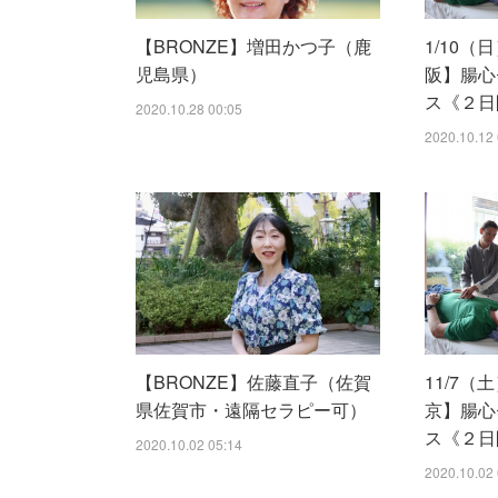
【BRONZE】増田かつ子（鹿
1/10（
児島県）
阪】腸心
ス《２日
2020.10.28 00:05
2020.10.12 
【BRONZE】佐藤直子（佐賀
11/7（
県佐賀市・遠隔セラピー可）
京】腸心
ス《２日
2020.10.02 05:14
2020.10.02 