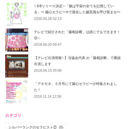
✨5/8リリース決定✨「腸は宇宙の全てを記憶してい
る」〜 腸心セラピー®︎で退化した腸意識を呼び覚ませ〜
2020.04.28 02:13
テレビで紹介された「腸相診断」は誰にでもできます！
😊✨
2018.06.20 09:47
【テレビ出演情報✨】当協会代表 が「腸相診断」で番組
出演します
2018.06.15 05:06
「アネモネ」５月号にて腸心セラピーが特集されまし
た！
2016.11.14 12:36
カテゴリ
シルバーランクのセラピスト②
(
5
)