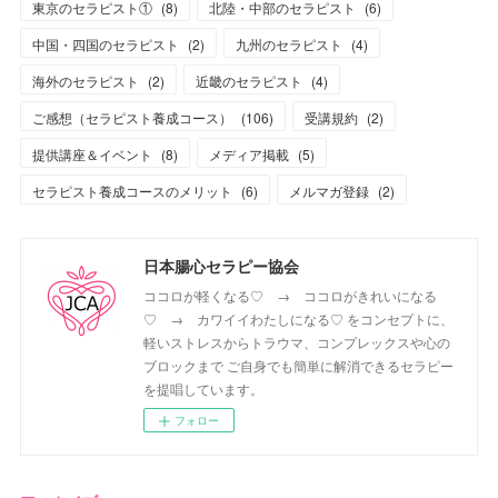
東京のセラピスト①
(
8
)
北陸・中部のセラピスト
(
6
)
中国・四国のセラピスト
(
2
)
九州のセラピスト
(
4
)
海外のセラピスト
(
2
)
近畿のセラピスト
(
4
)
ご感想（セラピスト養成コース）
(
106
)
受講規約
(
2
)
提供講座＆イベント
(
8
)
メディア掲載
(
5
)
セラピスト養成コースのメリット
(
6
)
メルマガ登録
(
2
)
日本腸心セラピー協会
ココロが軽くなる♡ → ココロがきれいになる
♡ → カワイイわたしになる♡ をコンセプトに、
軽いストレスからトラウマ、コンプレックスや心の
ブロックまで ご自身でも簡単に解消できるセラピー
を提唱しています。
フォロー