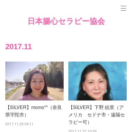
日本腸心セラピー協会
2017
.
11
【SILVER】momo**（奈良
【SILVER】下野 絵里（ア
県宇陀市）
メリカ セドナ市・遠隔セ
ラピー可）
2017.11.29 04:11
2017.11.27 10:29