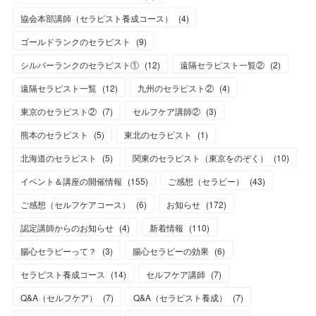
協会本部講師（セラピスト養成コース）
(
4
)
ゴールドランクのセラピスト
(
9
)
シルバーランクのセラピスト①
(
12
)
遠隔セラピスト一覧②
(
2
)
遠隔セラピスト一覧
(
12
)
九州のセラピスト②
(
4
)
東京のセラピスト②
(
7
)
セルフケア講師②
(
3
)
熊本のセラピスト
(
5
)
東北のセラピスト
(
1
)
北海道のセラピスト
(
5
)
関東のセラピスト（東京をのぞく）
(
10
)
イベント＆講座の開催情報
(
155
)
ご感想（セラピー）
(
43
)
ご感想（セルフケアコース）
(
6
)
お知らせ
(
172
)
認定講師からのお知らせ
(
4
)
新着情報
(
110
)
腸心セラピーって？
(
3
)
腸心セラピーの効果
(
6
)
セラピスト養成コース
(
14
)
セルフケア講師
(
7
)
Q&A（セルフケア）
(
7
)
Q&A（セラピスト養成）
(
7
)