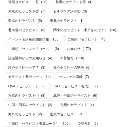
遠隔セラピスト一覧
(
12
)
九州のセラピスト②
(
4
)
東京のセラピスト②
(
7
)
セルフケア講師②
(
3
)
熊本のセラピスト
(
5
)
東北のセラピスト
(
1
)
北海道のセラピスト
(
5
)
関東のセラピスト（東京をのぞく）
(
10
)
イベント＆講座の開催情報
(
155
)
ご感想（セラピー）
(
43
)
ご感想（セルフケアコース）
(
6
)
お知らせ
(
172
)
認定講師からのお知らせ
(
4
)
新着情報
(
110
)
腸心セラピーって？
(
3
)
腸心セラピーの効果
(
6
)
セラピスト養成コース
(
14
)
セルフケア講師
(
7
)
Q&A（セルフケア）
(
7
)
Q&A（セラピスト養成）
(
7
)
東京のセラピスト①
(
8
)
北陸・中部のセラピスト
(
6
)
中国・四国のセラピスト
(
2
)
九州のセラピスト
(
4
)
海外のセラピスト
(
2
)
近畿のセラピスト
(
4
)
ご感想（セラピスト養成コース）
(
106
)
受講規約
(
2
)