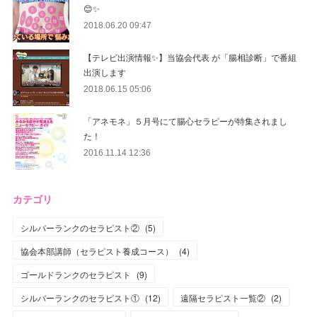
😊✨
2018.06.20 09:47
【テレビ出演情報✨】当協会代表 が「腸相診断」で番組
出演します
2018.06.15 05:06
「アネモネ」５月号にて腸心セラピーが特集されまし
た！
2016.11.14 12:36
カテゴリ
シルバーランクのセラピスト②
(
5
)
協会本部講師（セラピスト養成コース）
(
4
)
ゴールドランクのセラピスト
(
9
)
シルバーランクのセラピスト①
(
12
)
遠隔セラピスト一覧②
(
2
)