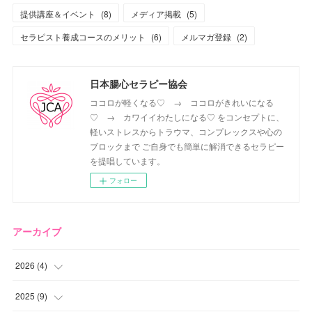
提供講座＆イベント
(
8
)
メディア掲載
(
5
)
セラピスト養成コースのメリット
(
6
)
メルマガ登録
(
2
)
日本腸心セラピー協会
ココロが軽くなる♡ → ココロがきれいになる
♡ → カワイイわたしになる♡ をコンセプトに、
軽いストレスからトラウマ、コンプレックスや心の
ブロックまで ご自身でも簡単に解消できるセラピー
を提唱しています。
フォロー
アーカイブ
2026
(
4
)
(
2
)
2025
(
9
)