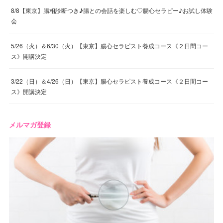
8/8【東京】腸相診断つき♪腸との会話を楽しむ♡腸心セラピー♪お試し体験
会
5/26（火）＆6/30（火）【東京】腸心セラピスト養成コース《２日間コー
ス》開講決定
3/22（日）＆4/26（日）【東京】腸心セラピスト養成コース《２日間コー
ス》開講決定
メルマガ登録