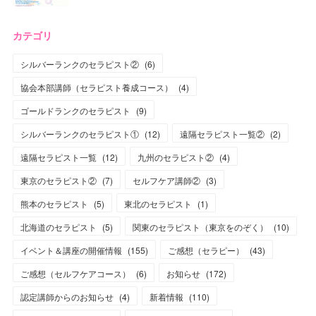
カテゴリ
シルバーランクのセラピスト②
(
6
)
協会本部講師（セラピスト養成コース）
(
4
)
ゴールドランクのセラピスト
(
9
)
シルバーランクのセラピスト①
(
12
)
遠隔セラピスト一覧②
(
2
)
遠隔セラピスト一覧
(
12
)
九州のセラピスト②
(
4
)
東京のセラピスト②
(
7
)
セルフケア講師②
(
3
)
熊本のセラピスト
(
5
)
東北のセラピスト
(
1
)
北海道のセラピスト
(
5
)
関東のセラピスト（東京をのぞく）
(
10
)
イベント＆講座の開催情報
(
155
)
ご感想（セラピー）
(
43
)
ご感想（セルフケアコース）
(
6
)
お知らせ
(
172
)
認定講師からのお知らせ
(
4
)
新着情報
(
110
)