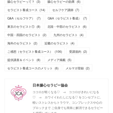
腸心セラピーって？
(
3
)
腸心セラピーの効果
(
6
)
セラピスト養成コース
(
14
)
セルフケア講師
(
7
)
Q&A（セルフケア）
(
7
)
Q&A（セラピスト養成）
(
7
)
東京のセラピスト①
(
8
)
北陸・中部のセラピスト
(
6
)
中国・四国のセラピスト
(
2
)
九州のセラピスト
(
4
)
海外のセラピスト
(
2
)
近畿のセラピスト
(
4
)
ご感想（セラピスト養成コース）
(
106
)
受講規約
(
2
)
提供講座＆イベント
(
8
)
メディア掲載
(
5
)
セラピスト養成コースのメリット
(
6
)
メルマガ登録
(
2
)
日本腸心セラピー協会
ココロが軽くなる♡ → ココロがきれいになる
♡ → カワイイわたしになる♡ をコンセプトに、
軽いストレスからトラウマ、コンプレックスや心の
ブロックまで ご自身でも簡単に解消できるセラピー
を提唱しています。