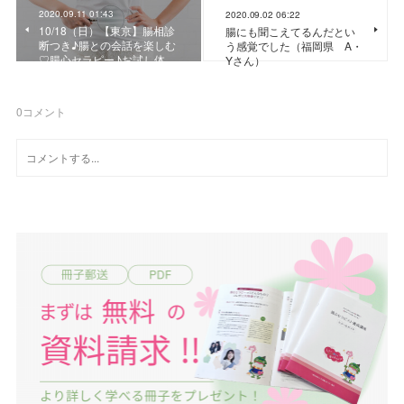
2020.09.11 01:43
2020.09.02 06:22
10/18（日）【東京】腸相診
腸にも聞こえてるんだとい
断つき♪腸との会話を楽しむ
う感覚でした（福岡県 A・
♡腸心セラピー♪お試し体…
Yさん）
0
コメント