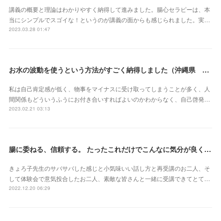
講義の概要と理論はわかりやすく納得して進みました。腸心セラピーは、本
当にシンプルでスゴイな！というのが講義の面からも感じられました。実…
2023.03.28 01:47
お水の波動を使うという方法がすごく納得しました（沖縄県 S・Mさん）
私は自己肯定感が低く、物事をマイナスに受け取ってしまうことが多く、人
間関係もどういうふうにお付き合いすればよいのかわからなく、自己啓発…
2023.02.21 03:13
腸に委ねる、信頼する。 たったこれだけでこんなに気分が良くなれるなんて本当にスゴイ‼︎（東京都 會澤亜紀さん）
きょろ子先生のサバサバした感じと小気味いい話し方と再受講のお二人、そ
して体験会で意気投合したお二人、素敵な皆さんと一緒に受講できてとて…
2022.12.20 06:29