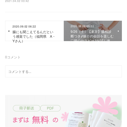
2021.04.02 03:42
2020.08.26 05:03
2020.09.02 06:22
9/26（土）【東京】腸相診
腸にも聞こえてるんだとい
断つき♪腸との会話を楽しむ
う感覚でした（福岡県 A・
♡腸心セラピー♪お試し体…
Yさん）
0
コメント