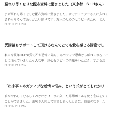
至れり尽くせりな配布資料に驚きました（東京都 S・Hさん）
まず至れり尽くせりな配布資料に驚きました。すぐにモニターさんに入れる
資料もそろってありがたい限りです。対人のためのセラピーのため、どん…
2022.12.20 06:28
受講後もサポートして頂けるなんてとても愛を感じる講座でした（北海道 原田いずみさん）
私自身長年HSP気質で不安恐怖に陥り、ネガティブ思考から離れられないこ
とに悩んでいましたそんな中、腸心セラピーの情報をいただき、すがる思…
2022.09.21 08:55
「出来事＋ネガティブな感情＝悩み」という式がとてもわかりやすかったです（埼玉県 S・Eさん）
腸がやわらくなるしくみがわかり。水の入った専用ボトルを使う意味を知る
ことができました。生徒さん同士で実習しあったときに、自信のなさ、た…
2022.07.26 01:15