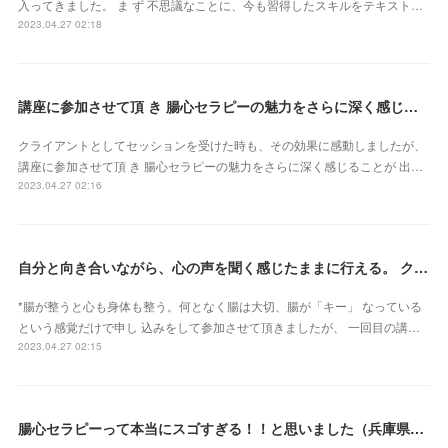
入ってきました。 ま ず 不思議なことに、今も習得したスキルをテキスト…
2023.04.27 02:18
講座に参加させて頂 き 腸心セラピーの魅力をさらに深く感じることが 出来ました（東京都・森由希子さん）
クライアントとしてセッションを受けた時も、その効果に感動しましたが、
講座に参加させて頂 き 腸心セラピーの魅力をさらに深く感じることが 出…
2023.04.27 02:16
自分と向き合いながら、心の声を聞く感じたままに行える。 クライアントさん主体で行うとこ ろが本当に素晴らしいです（新潟県・佐藤よしみさん）
*腸が整うと心も身体も整う。何となく腸は大切、腸が「キー」 なっている
という感覚だけで申し 込みをして参加させて頂きましたが、 一回目の講…
2023.04.27 02:15
腸心セラピーって本当にスゴすぎる！！と思いました（兵庫県 M・Oさん）