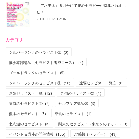
「アネモネ」５月号にて腸心セラピーが特集されまし
た！
2016.11.14 12:36
カテゴリ
シルバーランクのセラピスト②
(
6
)
協会本部講師（セラピスト養成コース）
(
4
)
ゴールドランクのセラピスト
(
9
)
シルバーランクのセラピスト①
(
12
)
遠隔セラピスト一覧②
(
2
)
遠隔セラピスト一覧
(
12
)
九州のセラピスト②
(
4
)
東京のセラピスト②
(
7
)
セルフケア講師②
(
3
)
熊本のセラピスト
(
5
)
東北のセラピスト
(
1
)
北海道のセラピスト
(
5
)
関東のセラピスト（東京をのぞく）
(
10
)
イベント＆講座の開催情報
(
155
)
ご感想（セラピー）
(
43
)