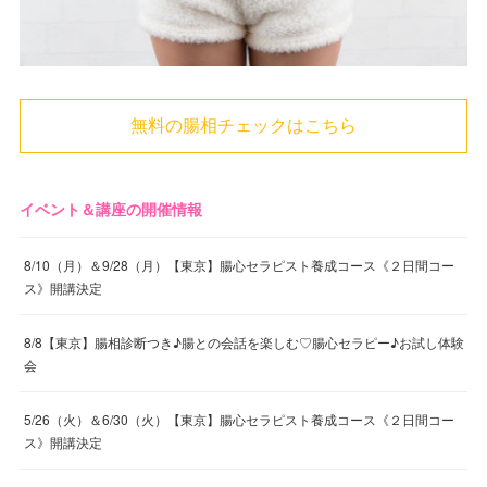
無料の腸相チェックはこちら
イベント＆講座の開催情報
8/10（月）＆9/28（月）【東京】腸心セラピスト養成コース《２日間コー
ス》開講決定
8/8【東京】腸相診断つき♪腸との会話を楽しむ♡腸心セラピー♪お試し体験
会
5/26（火）＆6/30（火）【東京】腸心セラピスト養成コース《２日間コー
ス》開講決定