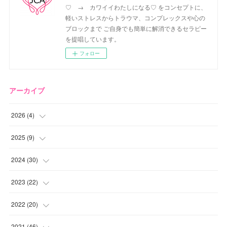
♡ → カワイイわたしになる♡ をコンセプトに、
軽いストレスからトラウマ、コンプレックスや心の
ブロックまで ご自身でも簡単に解消できるセラピー
を提唱しています。
フォロー
アーカイブ
2026
(
4
)
(
2
)
2025
(
9
)
(
1
)
(
2
)
2024
(
30
)
(
1
)
(
2
)
(
4
)
2023
(
22
)
(
1
)
(
1
)
(
1
)
2022
(
20
)
(
1
)
(
4
)
(
2
)
(
4
)
2021
(
46
)