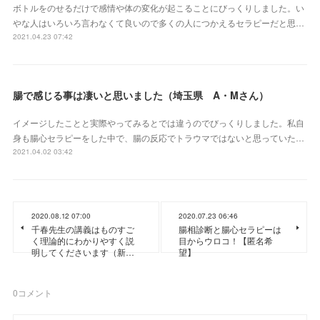
ボトルをのせるだけで感情や体の変化が起こることにびっくりしました。い
やな人はいろいろ言わなくて良いので多くの人につかえるセラピーだと思…
2021.04.23 07:42
腸で感じる事は凄いと思いました（埼玉県 A・Mさん）
イメージしたことと実際やってみるとでは違うのでびっくりしました。私自
身も腸心セラピーをした中で、腸の反応でトラウマではないと思っていた…
2021.04.02 03:42
2020.08.12 07:00
2020.07.23 06:46
千春先生の講義はものすご
腸相診断と腸心セラピーは
く理論的にわかりやすく説
目からウロコ！【匿名希
明してくださいます（新…
望】
0
コメント