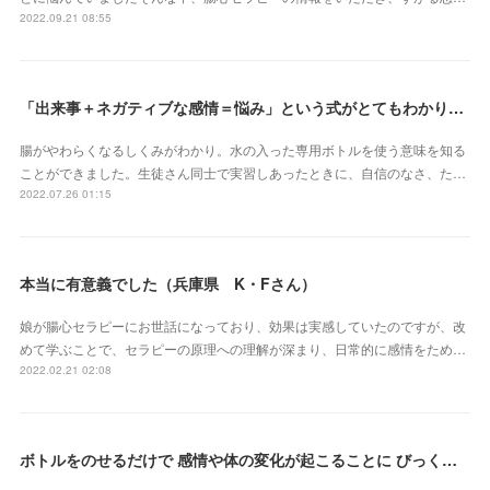
2022.09.21 08:55
「出来事＋ネガティブな感情＝悩み」という式がとてもわかりやすかったです（埼玉県 S・Eさん）
腸がやわらくなるしくみがわかり。水の入った専用ボトルを使う意味を知る
ことができました。生徒さん同士で実習しあったときに、自信のなさ、た…
2022.07.26 01:15
本当に有意義でした（兵庫県 K・Fさん）
娘が腸心セラピーにお世話になっており、効果は実感していたのですが、改
めて学ぶことで、セラピーの原理への理解が深まり、日常的に感情をため…
2022.02.21 02:08
ボトルをのせるだけで 感情や体の変化が起こることに びっくりしました（三重県 S・Yさん）