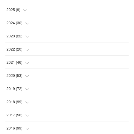
(
2
)
2025
(
9
)
(
1
)
(
2
)
2024
(
30
)
(
1
)
(
2
)
(
4
)
2023
(
22
)
(
1
)
(
1
)
(
1
)
2022
(
20
)
(
1
)
(
4
)
(
2
)
(
4
)
2021
(
46
)
(
1
)
(
5
)
(
1
)
(
1
)
(
1
)
2020
(
53
)
(
1
)
(
5
)
(
1
)
(
1
)
(
3
)
(
2
)
2019
(
72
)
(
1
)
(
1
)
(
3
)
(
4
)
(
4
)
(
5
)
(
7
)
2018
(
99
)
(
1
)
(
2
)
(
3
)
(
1
)
(
5
)
(
1
)
(
4
)
2017
(
56
)
(
8
)
(
5
)
(
2
)
(
1
)
(
6
)
(
6
)
(
5
)
(
2
)
2016
(
99
)