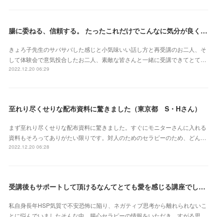
腸に委ねる、信頼する。 たったこれだけでこんなに気分が良くなれるなんて本当にスゴイ‼︎（東京都 會澤亜紀さん）
きょろ子先生のサバサバした感じと小気味いい話し方と再受講のお二人、そ
して体験会で意気投合したお二人、素敵な皆さんと一緒に受講できてとて…
2022.12.20 06:29
至れり尽くせりな配布資料に驚きました（東京都 S・Hさん）
まず至れり尽くせりな配布資料に驚きました。すぐにモニターさんに入れる
資料もそろってありがたい限りです。対人のためのセラピーのため、どん…
2022.12.20 06:28
受講後もサポートして頂けるなんてとても愛を感じる講座でした（北海道 原田いずみさん）
私自身長年HSP気質で不安恐怖に陥り、ネガティブ思考から離れられないこ
とに悩んでいましたそんな中、腸心セラピーの情報をいただき、すがる思…