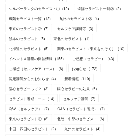
シルバーランクのセラピスト①
(
12
)
遠隔セラピスト一覧②
(
2
)
遠隔セラピスト一覧
(
12
)
九州のセラピスト②
(
4
)
東京のセラピスト②
(
7
)
セルフケア講師②
(
3
)
熊本のセラピスト
(
5
)
東北のセラピスト
(
1
)
北海道のセラピスト
(
5
)
関東のセラピスト（東京をのぞく）
(
10
)
イベント＆講座の開催情報
(
155
)
ご感想（セラピー）
(
43
)
ご感想（セルフケアコース）
(
6
)
お知らせ
(
172
)
認定講師からのお知らせ
(
4
)
新着情報
(
110
)
腸心セラピーって？
(
3
)
腸心セラピーの効果
(
6
)
セラピスト養成コース
(
14
)
セルフケア講師
(
7
)
Q&A（セルフケア）
(
7
)
Q&A（セラピスト養成）
(
7
)
東京のセラピスト①
(
8
)
北陸・中部のセラピスト
(
6
)
中国・四国のセラピスト
(
2
)
九州のセラピスト
(
4
)