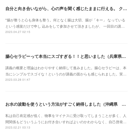
自分と向き合いながら、心の声を聞く感じたままに行える。 クライアントさん主体で行うとこ ろが本当に素晴らしいです（新潟県・佐藤よしみさん）
*腸が整うと心も身体も整う。何となく腸は大切、腸が「キー」 なっている
という感覚だけで申し 込みをして参加させて頂きましたが、 一回目の講…
2023.04.27 02:15
腸心セラピーって本当にスゴすぎる！！と思いました（兵庫県 M・Oさん）
講義の概要と理論はわかりやすく納得して進みました。腸心セラピーは、本
当にシンプルでスゴイな！というのが講義の面からも感じられました。実…
2023.03.28 01:47
お水の波動を使うという方法がすごく納得しました（沖縄県 S・Mさん）
私は自己肯定感が低く、物事をマイナスに受け取ってしまうことが多く、人
間関係もどういうふうにお付き合いすればよいのかわからなく、自己啓発…
2023.02.21 03:13