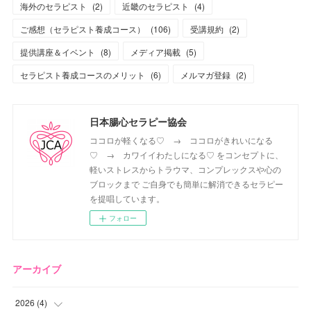
海外のセラピスト
(
2
)
近畿のセラピスト
(
4
)
ご感想（セラピスト養成コース）
(
106
)
受講規約
(
2
)
提供講座＆イベント
(
8
)
メディア掲載
(
5
)
セラピスト養成コースのメリット
(
6
)
メルマガ登録
(
2
)
日本腸心セラピー協会
ココロが軽くなる♡ → ココロがきれいになる
♡ → カワイイわたしになる♡ をコンセプトに、
軽いストレスからトラウマ、コンプレックスや心の
ブロックまで ご自身でも簡単に解消できるセラピー
を提唱しています。
フォロー
アーカイブ
2026
(
4
)