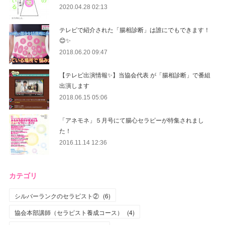
2020.04.28 02:13
テレビで紹介された「腸相診断」は誰にでもできます！
😊✨
2018.06.20 09:47
【テレビ出演情報✨】当協会代表 が「腸相診断」で番組
出演します
2018.06.15 05:06
「アネモネ」５月号にて腸心セラピーが特集されまし
た！
2016.11.14 12:36
カテゴリ
シルバーランクのセラピスト②
(
6
)
協会本部講師（セラピスト養成コース）
(
4
)