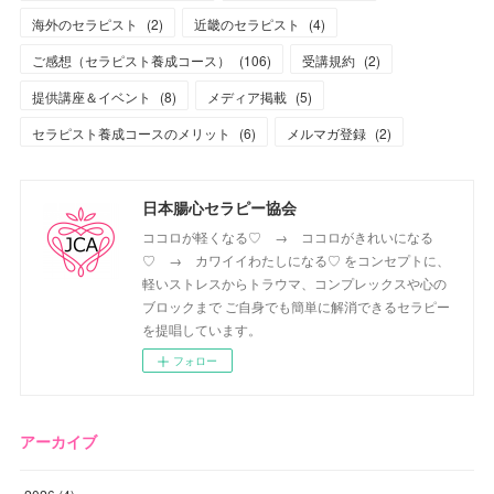
海外のセラピスト
(
2
)
近畿のセラピスト
(
4
)
ご感想（セラピスト養成コース）
(
106
)
受講規約
(
2
)
提供講座＆イベント
(
8
)
メディア掲載
(
5
)
セラピスト養成コースのメリット
(
6
)
メルマガ登録
(
2
)
日本腸心セラピー協会
ココロが軽くなる♡ → ココロがきれいになる
♡ → カワイイわたしになる♡ をコンセプトに、
軽いストレスからトラウマ、コンプレックスや心の
ブロックまで ご自身でも簡単に解消できるセラピー
を提唱しています。
フォロー
アーカイブ