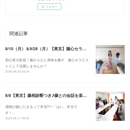
フォロー
関連記事
8/10（月）＆9/28（月）【東京】腸心セラピスト養成コース《２日間コース》開講決定
初心者大歓迎！腸から心と身体を癒す 腸心セラピス
トとして活躍しませんか？
2026.06.26 02:24
8/8【東京】腸相診断つき♪腸との会話を楽しむ♡腸心セラピー♪お試し体験会
感情が腸にたまるって本当⁉️ー「はい、本当で
す！」
2026.06.11 06:54