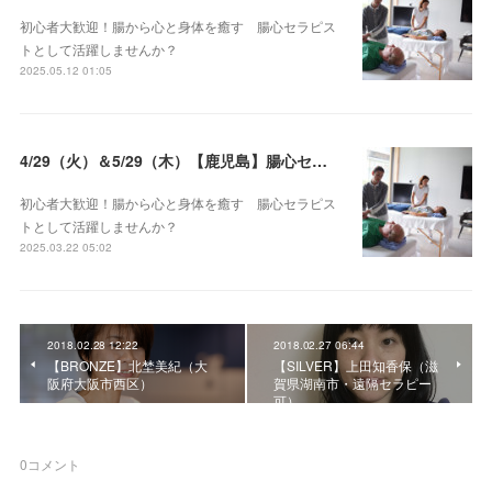
初心者大歓迎！腸から心と身体を癒す 腸心セラピス
トとして活躍しませんか？
2025.05.12 01:05
4/29（火）＆5/29（木）【鹿児島】腸心セラピスト養成コース《２日間コース》開講決定
初心者大歓迎！腸から心と身体を癒す 腸心セラピス
トとして活躍しませんか？
2025.03.22 05:02
2018.02.28 12:22
2018.02.27 06:44
【BRONZE】北埜美紀（大
【SILVER】上田知香保（滋
阪府大阪市西区）
賀県湖南市・遠隔セラピー
可）
0
コメント