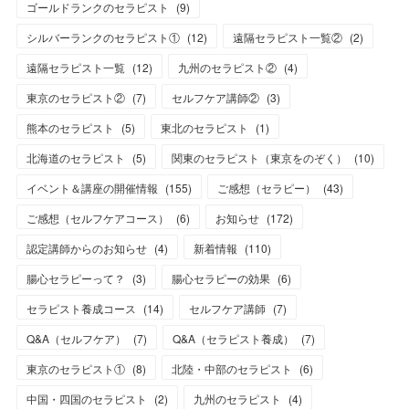
ゴールドランクのセラピスト
(
9
)
シルバーランクのセラピスト①
(
12
)
遠隔セラピスト一覧②
(
2
)
遠隔セラピスト一覧
(
12
)
九州のセラピスト②
(
4
)
東京のセラピスト②
(
7
)
セルフケア講師②
(
3
)
熊本のセラピスト
(
5
)
東北のセラピスト
(
1
)
北海道のセラピスト
(
5
)
関東のセラピスト（東京をのぞく）
(
10
)
イベント＆講座の開催情報
(
155
)
ご感想（セラピー）
(
43
)
ご感想（セルフケアコース）
(
6
)
お知らせ
(
172
)
認定講師からのお知らせ
(
4
)
新着情報
(
110
)
腸心セラピーって？
(
3
)
腸心セラピーの効果
(
6
)
セラピスト養成コース
(
14
)
セルフケア講師
(
7
)
Q&A（セルフケア）
(
7
)
Q&A（セラピスト養成）
(
7
)
東京のセラピスト①
(
8
)
北陸・中部のセラピスト
(
6
)
中国・四国のセラピスト
(
2
)
九州のセラピスト
(
4
)