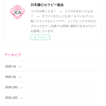
日本腸心セラピー協会
ココロが軽くなる♡ → ココロがきれいになる
♡ → カワイイわたしになる♡ をコンセプトに、
軽いストレスからトラウマ、コンプレックスや心の
ブロックまで ご自身でも簡単に解消できるセラピー
を提唱しています。
フォロー
アーカイブ
2026
(
4
)
(
2
)
2025
(
9
)
(
1
)
(
2
)
2024
(
30
)
(
1
)
(
2
)
(
4
)
2023
(
22
)