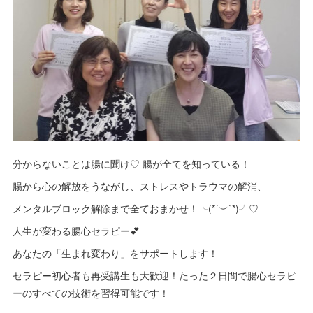
分からないことは腸に聞け♡ 腸が全てを知っている！
腸から心の解放をうながし、ストレスやトラウマの解消、
メンタルブロック解除まで全ておまかせ！╰(*´︶`*)╯♡
人生が変わる腸心セラピー💕
あなたの「生まれ変わり」をサポートします！
セラピー初心者も再受講生も大歓迎！たった２日間で腸心セラピ
ーのすべての技術を習得可能です！