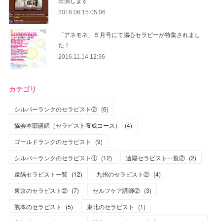
出演します
2018.06.15 05:06
「アネモネ」５月号にて腸心セラピーが特集されまし
た！
2016.11.14 12:36
カテゴリ
シルバーランクのセラピスト②
(
6
)
協会本部講師（セラピスト養成コース）
(
4
)
ゴールドランクのセラピスト
(
9
)
シルバーランクのセラピスト①
(
12
)
遠隔セラピスト一覧②
(
2
)
遠隔セラピスト一覧
(
12
)
九州のセラピスト②
(
4
)
東京のセラピスト②
(
7
)
セルフケア講師②
(
3
)
熊本のセラピスト
(
5
)
東北のセラピスト
(
1
)