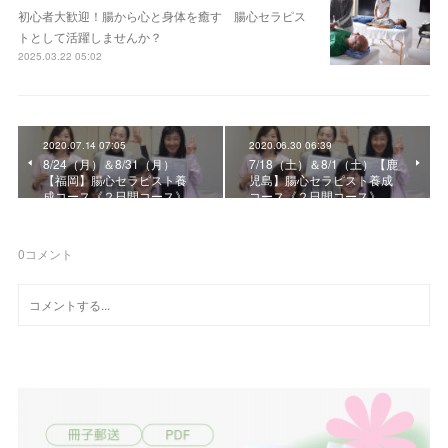
初心者大歓迎！腸から心と身体を癒す 腸心セラピス
トとして活躍しませんか？
2025.03.22 05:02
2020.07.14 07:05
2020.06.30 06:39
8/24（月）＆8/31（月）
7/18（土）＆8/1（土）【鹿
【福岡】腸心セラピスト養
児島】腸心セラピスト養成
成コース《２日間コース》
コース《２日間コース》
0
コメント