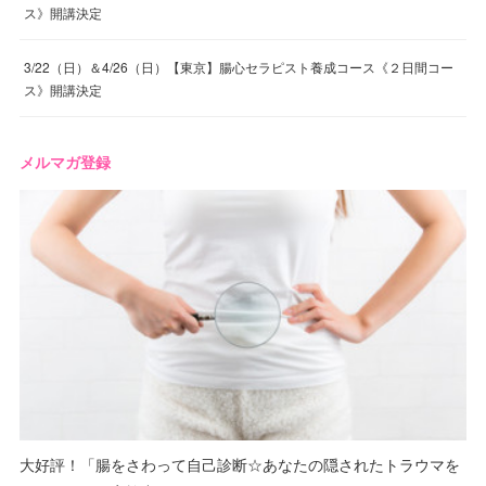
ス》開講決定
3/22（日）＆4/26（日）【東京】腸心セラピスト養成コース《２日間コー
ス》開講決定
メルマガ登録
大好評！「腸をさわって自己診断☆あなたの隠されたトラウマを