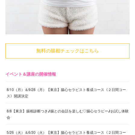
無料の腸相チェックはこちら
イベント＆講座の開催情報
8/10（月）＆9/28（月）【東京】腸心セラピスト養成コース《２日間コー
ス》開講決定
8/8【東京】腸相診断つき♪腸との会話を楽しむ♡腸心セラピー♪お試し体験
会
5/26（火）＆6/30（火）【東京】腸心セラピスト養成コース《２日間コー