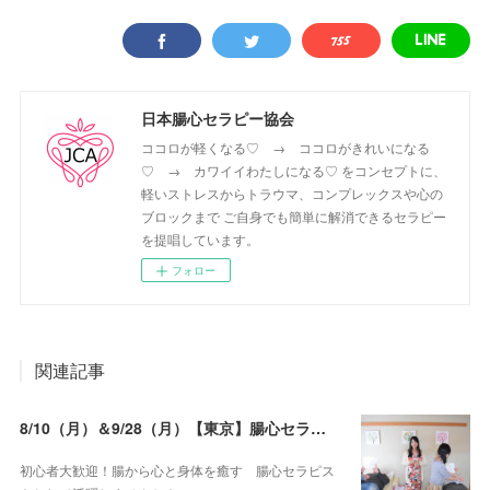
日本腸心セラピー協会
ココロが軽くなる♡ → ココロがきれいになる
♡ → カワイイわたしになる♡ をコンセプトに、
軽いストレスからトラウマ、コンプレックスや心の
ブロックまで ご自身でも簡単に解消できるセラピー
を提唱しています。
フォロー
関連記事
8/10（月）＆9/28（月）【東京】腸心セラピスト養成コース《２日間コース》開講決定
初心者大歓迎！腸から心と身体を癒す 腸心セラピス