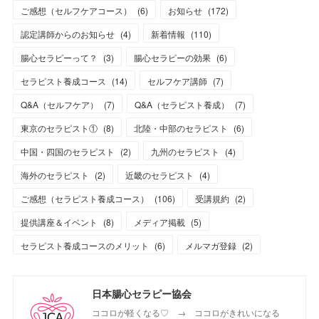
ご感想（セルフケアコース）
(
6
)
お知らせ
(
172
)
認定講師からのお知らせ
(
4
)
新着情報
(
110
)
腸心セラピーって？
(
3
)
腸心セラピーの効果
(
6
)
セラピスト養成コース
(
14
)
セルフケア講師
(
7
)
Q&A（セルフケア）
(
7
)
Q&A（セラピスト養成）
(
7
)
東京のセラピスト①
(
8
)
北陸・中部のセラピスト
(
6
)
中国・四国のセラピスト
(
2
)
九州のセラピスト
(
4
)
海外のセラピスト
(
2
)
近畿のセラピスト
(
4
)
ご感想（セラピスト養成コース）
(
106
)
受講規約
(
2
)
提供講座＆イベント
(
8
)
メディア掲載
(
5
)
セラピスト養成コースのメリット
(
6
)
メルマガ登録
(
2
)
日本腸心セラピー協会
ココロが軽くなる♡ → ココロがきれいになる