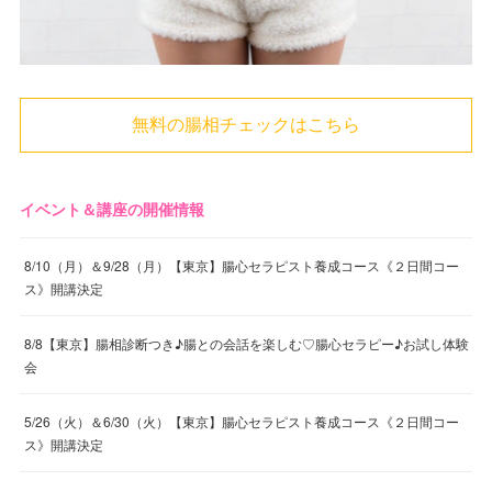
無料の腸相チェックはこちら
イベント＆講座の開催情報
8/10（月）＆9/28（月）【東京】腸心セラピスト養成コース《２日間コー
ス》開講決定
8/8【東京】腸相診断つき♪腸との会話を楽しむ♡腸心セラピー♪お試し体験
会
5/26（火）＆6/30（火）【東京】腸心セラピスト養成コース《２日間コー
ス》開講決定