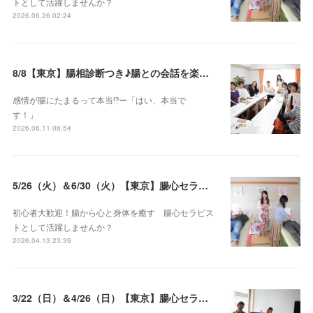
トとして活躍しませんか？
2026.06.26 02:24
8/8【東京】腸相診断つき♪腸との会話を楽しむ♡腸心セラピー♪お試し体験会
感情が腸にたまるって本当⁉️ー「はい、本当で
す！」
2026.06.11 06:54
5/26（火）＆6/30（火）【東京】腸心セラピスト養成コース《２日間コース》開講決定
初心者大歓迎！腸から心と身体を癒す 腸心セラピス
トとして活躍しませんか？
2026.04.13 23:39
3/22（日）＆4/26（日）【東京】腸心セラピスト養成コース《２日間コース》開講決定