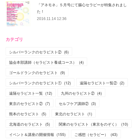
「アネモネ」５月号にて腸心セラピーが特集されまし
た！
2016.11.14 12:36
カテゴリ
シルバーランクのセラピスト②
(
6
)
協会本部講師（セラピスト養成コース）
(
4
)
ゴールドランクのセラピスト
(
9
)
シルバーランクのセラピスト①
(
12
)
遠隔セラピスト一覧②
(
2
)
遠隔セラピスト一覧
(
12
)
九州のセラピスト②
(
4
)
東京のセラピスト②
(
7
)
セルフケア講師②
(
3
)
熊本のセラピスト
(
5
)
東北のセラピスト
(
1
)
北海道のセラピスト
(
5
)
関東のセラピスト（東京をのぞく）
(
10
)
イベント＆講座の開催情報
(
155
)
ご感想（セラピー）
(
43
)