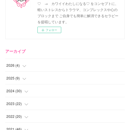
♡ → カワイイわたしになる♡ をコンセプトに、
軽いストレスからトラウマ、コンプレックスや心の
ブロックまで ご自身でも簡単に解消できるセラピー
を提唱しています。
フォロー
アーカイブ
2026
(
4
)
(
2
)
2025
(
9
)
(
1
)
(
2
)
2024
(
30
)
(
1
)
(
2
)
(
4
)
2023
(
22
)
(
1
)
(
1
)
(
1
)
2022
(
20
)
(
1
)
(
4
)
(
2
)
(
4
)
2021
(
46
)