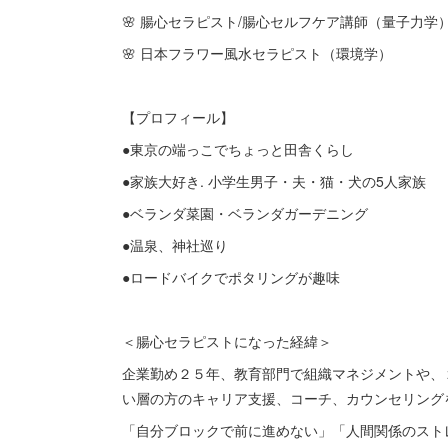
🌸 腸心セラピスト/腸心セルフケア講師（量子力学
🌸 日本フラワー風水セラピスト（環境学）
【プロフィール】
●東京の端っこでちょっと田舎くらし
●家族大好き. 小学生男子・夫・猫・犬の5人家族
●ベランダ菜園・ベランダガーデニング
●温泉、神社巡り
●ロードバイクでポタリングが趣味
＜腸心セラピストになった経緯＞
企業勤め２５年、教育部門で組織マネジメントや、
い層の方のキャリア支援、コーチ、カウンセリング
「自分ブロックで前に進めない」「人間関係のスト