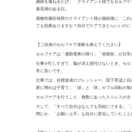
施術を重ねるたび、「クライアント様でもセルフケ
最高潮のある日。
過敏性腸症候群のクライアント様が施術後に「これ
ても効果ありますか？自分でケアできたらいいのに
【ご自身のセルフケア体験を教えてください】
セルフケアは「通勤電車の帰り」「就寝前」が日常
仕事が忙しすぎて、脳が冴え寝付けないとき、セルフ
常に良いです。
仕事では、目標達成のプレッシャー、部下育成と自
家に帰れば子育て。「頭」と「体」がフル回転の毎
セルフケアを行うこと、無数にあったストレスが次
そして、「すべて自分はなんでも完結にできる」「
間にか、「お願い上手」な自分に変化していたこと