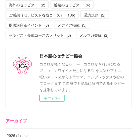
海外のセラピスト
(
2
)
近畿のセラピスト
(
4
)
ご感想（セラピスト養成コース）
(
106
)
受講規約
(
2
)
提供講座＆イベント
(
8
)
メディア掲載
(
5
)
セラピスト養成コースのメリット
(
6
)
メルマガ登録
(
2
)
日本腸心セラピー協会
ココロが軽くなる♡ → ココロがきれいになる
♡ → カワイイわたしになる♡ をコンセプトに、
軽いストレスからトラウマ、コンプレックスや心の
ブロックまで ご自身でも簡単に解消できるセラピー
を提唱しています。
フォロー
アーカイブ
2026
(
4
)