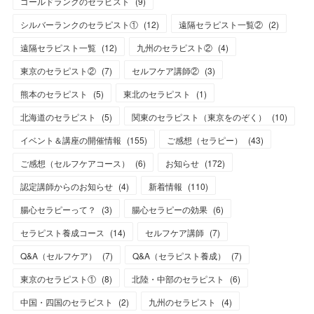
ゴールドランクのセラピスト
(
9
)
シルバーランクのセラピスト①
(
12
)
遠隔セラピスト一覧②
(
2
)
遠隔セラピスト一覧
(
12
)
九州のセラピスト②
(
4
)
東京のセラピスト②
(
7
)
セルフケア講師②
(
3
)
熊本のセラピスト
(
5
)
東北のセラピスト
(
1
)
北海道のセラピスト
(
5
)
関東のセラピスト（東京をのぞく）
(
10
)
イベント＆講座の開催情報
(
155
)
ご感想（セラピー）
(
43
)
ご感想（セルフケアコース）
(
6
)
お知らせ
(
172
)
認定講師からのお知らせ
(
4
)
新着情報
(
110
)
腸心セラピーって？
(
3
)
腸心セラピーの効果
(
6
)
セラピスト養成コース
(
14
)
セルフケア講師
(
7
)
Q&A（セルフケア）
(
7
)
Q&A（セラピスト養成）
(
7
)
東京のセラピスト①
(
8
)
北陸・中部のセラピスト
(
6
)
中国・四国のセラピスト
(
2
)
九州のセラピスト
(
4
)