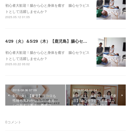
初心者大歓迎！腸から心と身体を癒す 腸心セラピス
トとして活躍しませんか？
2025.05.12 01:05
4/29（火）＆5/29（木）【鹿児島】腸心セラピスト養成コース《２日間コース》開講決定
初心者大歓迎！腸から心と身体を癒す 腸心セラピス
トとして活躍しませんか？
2025.03.22 05:02
2019.08.06 07:09
2019.07.25 02:54
9/3（火）【東京】ココロも
8/31（土）＆9/7（土）【東
性格も丸わかり！？「オモ
京】腸心セラピスト養成コ
シロ腸相診断士」養成コ…
ース《２日間コース》
0
コメント