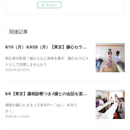
フォロー
関連記事
8/10（月）＆9/28（月）【東京】腸心セラピスト養成コース《２日間コース》開講決定
初心者大歓迎！腸から心と身体を癒す 腸心セラピス
トとして活躍しませんか？
2026.06.26 02:24
8/8【東京】腸相診断つき♪腸との会話を楽しむ♡腸心セラピー♪お試し体験会
感情が腸にたまるって本当⁉️ー「はい、本当で
す！」
2026.06.11 06:54