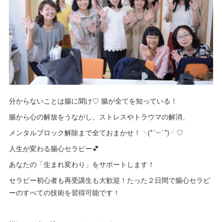
分からないことは腸に聞け♡ 腸が全てを知っている！
腸から心の解放をうながし、ストレスやトラウマの解消、
メンタルブロック解除まで全ておまかせ！╰(*´︶`*)╯♡
人生が変わる腸心セラピー💕
あなたの「生まれ変わり」をサポートします！
セラピー初心者も再受講生も大歓迎！たった２日間で腸心セラピ
ーのすべての技術を習得可能です！