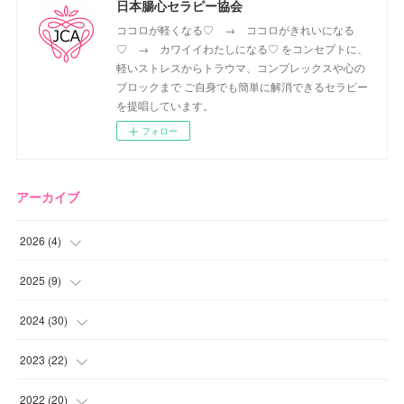
日本腸心セラピー協会
ココロが軽くなる♡ → ココロがきれいになる
♡ → カワイイわたしになる♡ をコンセプトに、
軽いストレスからトラウマ、コンプレックスや心の
ブロックまで ご自身でも簡単に解消できるセラピー
を提唱しています。
フォロー
アーカイブ
2026
(
4
)
(
2
)
2025
(
9
)
(
1
)
(
2
)
2024
(
30
)
(
1
)
(
2
)
(
4
)
2023
(
22
)
(
1
)
(
1
)
(
1
)
2022
(
20
)