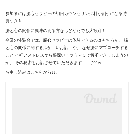
参加者には腸心セラピーの初回カウンセリング料が割引になる特
典つき♪
腸と心の関係に興味のある方ならどなたでも大歓迎！
今回の体験会では、腸心セラピーの体験できるのはもちろん、 腸
と心の関係に関するふか～いお話 や、 なぜ腸にアプローチする
ことで 軽いストレスから根深いトラウマまで解消できてしまうの
か、 その秘密をお話させていただきます！ (*^^)v
お申し込みはこちらから⤵︎⤵︎⤵︎