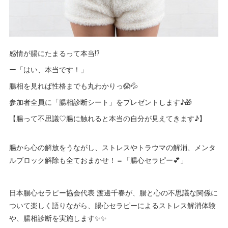
感情が腸にたまるって本当⁉️
ー「はい、本当です！」
腸相を見れば性格までも丸わかりっ😱💦
参加者全員に「腸相診断シート」をプレゼントします♪🎁
【腸って不思議♡腸に触れると本当の自分が見えてきます♪】
腸から心の解放をうながし、ストレスやトラウマの解消、メンタ
ルブロック解除も全ておまかせ！＝「腸心セラピー💕」
日本腸心セラピー協会代表 渡邊千春が、腸と心の不思議な関係に
ついて楽しく語りながら、腸心セラピーによるストレス解消体験
や、腸相診断を実施します✨✨