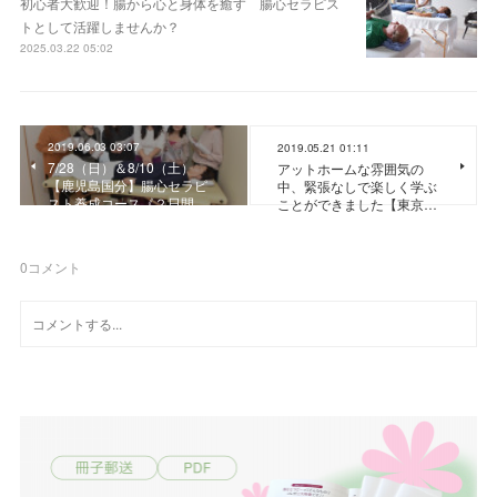
初心者大歓迎！腸から心と身体を癒す 腸心セラピス
トとして活躍しませんか？
2025.03.22 05:02
2019.06.03 03:07
2019.05.21 01:11
7/28（日）＆8/10（土）
アットホームな雰囲気の
【鹿児島国分】腸心セラピ
中、緊張なしで楽しく学ぶ
スト養成コース《２日間…
ことができました【東京…
0
コメント