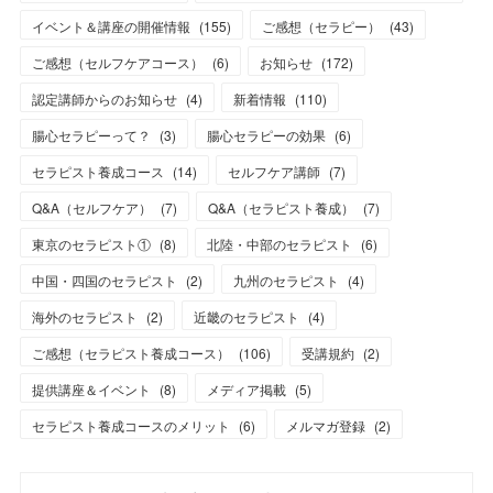
イベント＆講座の開催情報
(
155
)
ご感想（セラピー）
(
43
)
ご感想（セルフケアコース）
(
6
)
お知らせ
(
172
)
認定講師からのお知らせ
(
4
)
新着情報
(
110
)
腸心セラピーって？
(
3
)
腸心セラピーの効果
(
6
)
セラピスト養成コース
(
14
)
セルフケア講師
(
7
)
Q&A（セルフケア）
(
7
)
Q&A（セラピスト養成）
(
7
)
東京のセラピスト①
(
8
)
北陸・中部のセラピスト
(
6
)
中国・四国のセラピスト
(
2
)
九州のセラピスト
(
4
)
海外のセラピスト
(
2
)
近畿のセラピスト
(
4
)
ご感想（セラピスト養成コース）
(
106
)
受講規約
(
2
)
提供講座＆イベント
(
8
)
メディア掲載
(
5
)
セラピスト養成コースのメリット
(
6
)
メルマガ登録
(
2
)