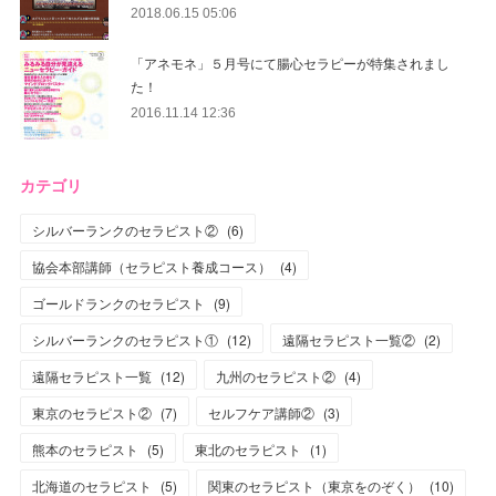
2018.06.15 05:06
「アネモネ」５月号にて腸心セラピーが特集されまし
た！
2016.11.14 12:36
カテゴリ
シルバーランクのセラピスト②
(
6
)
協会本部講師（セラピスト養成コース）
(
4
)
ゴールドランクのセラピスト
(
9
)
シルバーランクのセラピスト①
(
12
)
遠隔セラピスト一覧②
(
2
)
遠隔セラピスト一覧
(
12
)
九州のセラピスト②
(
4
)
東京のセラピスト②
(
7
)
セルフケア講師②
(
3
)
熊本のセラピスト
(
5
)
東北のセラピスト
(
1
)
北海道のセラピスト
(
5
)
関東のセラピスト（東京をのぞく）
(
10
)