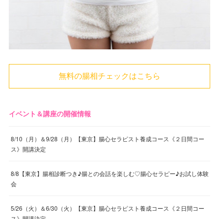
無料の腸相チェックはこちら
イベント＆講座の開催情報
8/10（月）＆9/28（月）【東京】腸心セラピスト養成コース《２日間コー
ス》開講決定
8/8【東京】腸相診断つき♪腸との会話を楽しむ♡腸心セラピー♪お試し体験
会
5/26（火）＆6/30（火）【東京】腸心セラピスト養成コース《２日間コー
ス》開講決定