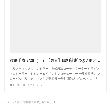
渡邊千春 7/20（土）【東京】腸相診断つき♪腸との会話を楽しむ♡腸心セラピー♪お試し体験会
ホリスティックカウンセラー｜自然療法コーディネーター|セラピス
ト＆ヒーラー｜セミナー＆イベントプロデューサー 一般社団法人 グ
ローバルホリスティックケア研究所 一般社団法人 グローバルホリ…
渡邊千春 公式リザストページ
イベント＆講座の開催情報
(
155
)
お知らせ
(
172
)