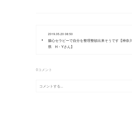
2019.05.20 08:50
腸心セラピーで自分を整理整頓出来そうです【神奈
県 H・Yさん】
0
コメント