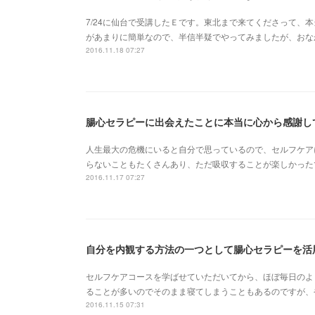
7/24に仙台で受講したＥです。東北まで来てくださって、
があまりに簡単なので、半信半疑でやってみましたが、おな
2016.11.18 07:27
腸心セラピーに出会えたことに本当に心から感謝して
人生最大の危機にいると自分で思っているので、セルフケア
らないこともたくさんあり、ただ吸収することが楽しかった
2016.11.17 07:27
自分を内観する方法の一つとして腸心セラピーを活用
セルフケアコースを学ばせていただいてから、ほぼ毎日のよ
ることが多いのでそのまま寝てしまうこともあるのですが、
2016.11.15 07:31