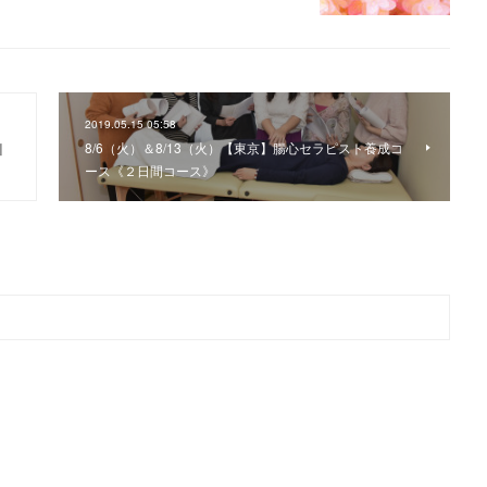
2019.05.15 05:58
8/6（火）＆8/13（火）【東京】腸心セラピスト養成コ
川
ース《２日間コース》