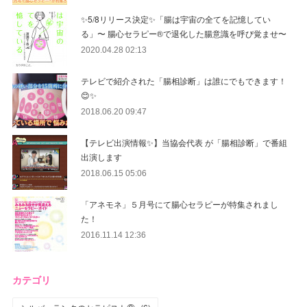
✨5/8リリース決定✨「腸は宇宙の全てを記憶してい
る」〜 腸心セラピー®︎で退化した腸意識を呼び覚ませ〜
2020.04.28 02:13
テレビで紹介された「腸相診断」は誰にでもできます！
😊✨
2018.06.20 09:47
【テレビ出演情報✨】当協会代表 が「腸相診断」で番組
出演します
2018.06.15 05:06
「アネモネ」５月号にて腸心セラピーが特集されまし
た！
2016.11.14 12:36
カテゴリ