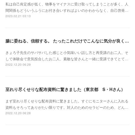
私は自己肯定感が低く、物事をマイナスに受け取ってしまうことが多く、人
間関係もどういうふうにお付き合いすればよいのかわからなく、自己啓発…
2023.02.21 03:13
腸に委ねる、信頼する。 たったこれだけでこんなに気分が良くなれるなんて本当にスゴイ‼︎（東京都 會澤亜紀さん）
きょろ子先生のサバサバした感じと小気味いい話し方と再受講のお二人、そ
して体験会で意気投合したお二人、素敵な皆さんと一緒に受講できてとて…
2022.12.20 06:29
至れり尽くせりな配布資料に驚きました（東京都 S・Hさん）
まず至れり尽くせりな配布資料に驚きました。すぐにモニターさんに入れる
資料もそろってありがたい限りです。対人のためのセラピーのため、どん…
2022.12.20 06:28