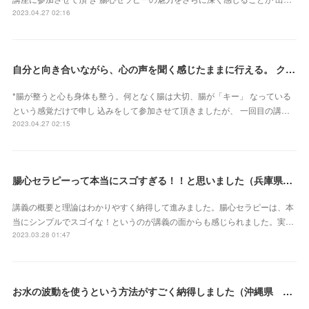
2023.04.27 02:16
自分と向き合いながら、心の声を聞く感じたままに行える。 クライアントさん主体で行うとこ ろが本当に素晴らしいです（新潟県・佐藤よしみさん）
*腸が整うと心も身体も整う。何となく腸は大切、腸が「キー」 なっている
という感覚だけで申し 込みをして参加させて頂きましたが、 一回目の講…
2023.04.27 02:15
腸心セラピーって本当にスゴすぎる！！と思いました（兵庫県 M・Oさん）
講義の概要と理論はわかりやすく納得して進みました。腸心セラピーは、本
当にシンプルでスゴイな！というのが講義の面からも感じられました。実…
2023.03.28 01:47
お水の波動を使うという方法がすごく納得しました（沖縄県 S・Mさん）