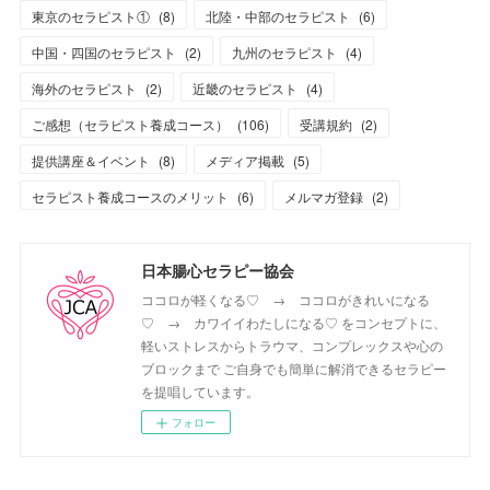
東京のセラピスト①
(
8
)
北陸・中部のセラピスト
(
6
)
中国・四国のセラピスト
(
2
)
九州のセラピスト
(
4
)
海外のセラピスト
(
2
)
近畿のセラピスト
(
4
)
ご感想（セラピスト養成コース）
(
106
)
受講規約
(
2
)
提供講座＆イベント
(
8
)
メディア掲載
(
5
)
セラピスト養成コースのメリット
(
6
)
メルマガ登録
(
2
)
日本腸心セラピー協会
ココロが軽くなる♡ → ココロがきれいになる
♡ → カワイイわたしになる♡ をコンセプトに、
軽いストレスからトラウマ、コンプレックスや心の
ブロックまで ご自身でも簡単に解消できるセラピー
を提唱しています。
フォロー