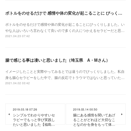
ボトルをのせるだけで 感情や体の変化が起こることに びっくりしました（三重県 S・Yさん）
ボトルをのせるだけで感情や体の変化が起こることにびっくりしました。い
やな人はいろいろ言わなくて良いので多くの人につかえるセラピーだと思…
2021.04.23 07:42
腸で感じる事は凄いと思いました（埼玉県 A・Mさん）
イメージしたことと実際やってみるとでは違うのでびっくりしました。私自
身も腸心セラピーをした中で、腸の反応でトラウマではないと思っていた…
2021.04.02 03:42
2019.03.18 07:26
2019.03.14 00:50
シンプルでわかりやすいセ
腸にある感情を聞いてあげ
ラピーでもっと学び実践し
ることがどれほど大切なこ
たいと思いました【福島…
となのかを身をもって体…