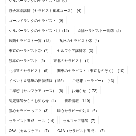
シルバーランクのセラピスト②
(
6
)
協会本部講師（セラピスト養成コース）
(
4
)
ゴールドランクのセラピスト
(
9
)
シルバーランクのセラピスト①
(
12
)
遠隔セラピスト一覧②
(
2
)
遠隔セラピスト一覧
(
12
)
九州のセラピスト②
(
4
)
東京のセラピスト②
(
7
)
セルフケア講師②
(
3
)
熊本のセラピスト
(
5
)
東北のセラピスト
(
1
)
北海道のセラピスト
(
5
)
関東のセラピスト（東京をのぞく）
(
10
)
イベント＆講座の開催情報
(
155
)
ご感想（セラピー）
(
43
)
ご感想（セルフケアコース）
(
6
)
お知らせ
(
172
)
認定講師からのお知らせ
(
4
)
新着情報
(
110
)
腸心セラピーって？
(
3
)
腸心セラピーの効果
(
6
)
セラピスト養成コース
(
14
)
セルフケア講師
(
7
)
Q&A（セルフケア）
(
7
)
Q&A（セラピスト養成）
(
7
)