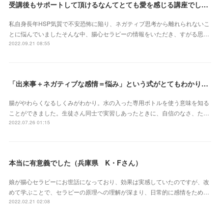
受講後もサポートして頂けるなんてとても愛を感じる講座でした（北海道 原田いずみさん）
私自身長年HSP気質で不安恐怖に陥り、ネガティブ思考から離れられないこ
とに悩んでいましたそんな中、腸心セラピーの情報をいただき、すがる思…
2022.09.21 08:55
「出来事＋ネガティブな感情＝悩み」という式がとてもわかりやすかったです（埼玉県 S・Eさん）
腸がやわらくなるしくみがわかり。水の入った専用ボトルを使う意味を知る
ことができました。生徒さん同士で実習しあったときに、自信のなさ、た…
2022.07.26 01:15
本当に有意義でした（兵庫県 K・Fさん）
娘が腸心セラピーにお世話になっており、効果は実感していたのですが、改
めて学ぶことで、セラピーの原理への理解が深まり、日常的に感情をため…
2022.02.21 02:08