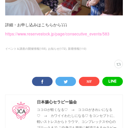
詳細・お申し込みはこちらから⤵︎⤵︎⤵︎
https://www.reservestock.jp/page/consecutive_events/583
イベント＆講座の開催情報
(
155
)
お知らせ
(
172
)
新着情報
(
110
)
日本腸心セラピー協会
ココロが軽くなる♡ → ココロがきれいになる
♡ → カワイイわたしになる♡ をコンセプトに、
軽いストレスからトラウマ、コンプレックスや心の
ブロックまで ご自身でも簡単に解消できるセラピー