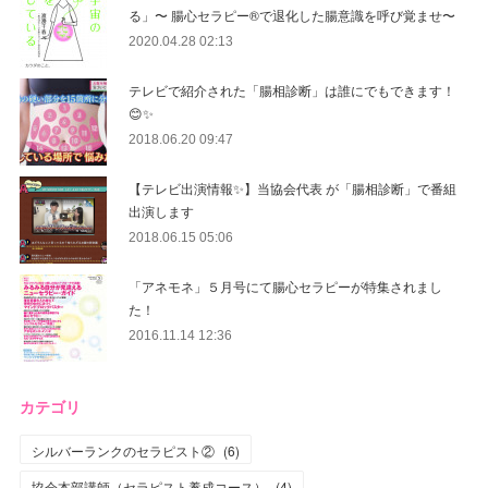
る」〜 腸心セラピー®︎で退化した腸意識を呼び覚ませ〜
2020.04.28 02:13
テレビで紹介された「腸相診断」は誰にでもできます！
😊✨
2018.06.20 09:47
【テレビ出演情報✨】当協会代表 が「腸相診断」で番組
出演します
2018.06.15 05:06
「アネモネ」５月号にて腸心セラピーが特集されまし
た！
2016.11.14 12:36
カテゴリ
シルバーランクのセラピスト②
(
6
)
協会本部講師（セラピスト養成コース）
(
4
)