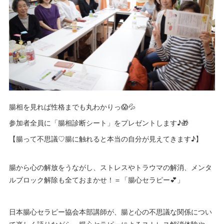
腸相を見れば性格までも丸わかりっ😱💦
参加者全員に「腸相診断シート」をプレゼントします♪🎁
【腸って不思議♡腸に触れると本当の自分が見えてきます♪】
腸から心の解放をうながし、ストレスやトラウマの解消、メンタ
ルブロック解除も全ておまかせ！＝「腸心セラピー💕」
日本腸心セラピー協会本部講師が、腸と心の不思議な関係につい