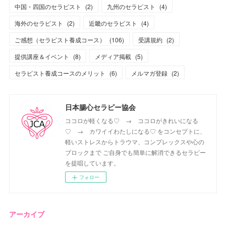
中国・四国のセラピスト
(
2
)
九州のセラピスト
(
4
)
海外のセラピスト
(
2
)
近畿のセラピスト
(
4
)
ご感想（セラピスト養成コース）
(
106
)
受講規約
(
2
)
提供講座＆イベント
(
8
)
メディア掲載
(
5
)
セラピスト養成コースのメリット
(
6
)
メルマガ登録
(
2
)
日本腸心セラピー協会
ココロが軽くなる♡ → ココロがきれいになる
♡ → カワイイわたしになる♡ をコンセプトに、
軽いストレスからトラウマ、コンプレックスや心の
ブロックまで ご自身でも簡単に解消できるセラピー
を提唱しています。
フォロー
アーカイブ