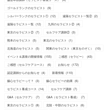
ゴールドランクのセラピスト
(
9
)
シルバーランクのセラピスト①
(
12
)
遠隔セラピスト一覧②
(
2
)
遠隔セラピスト一覧
(
12
)
九州のセラピスト②
(
4
)
東京のセラピスト②
(
7
)
セルフケア講師②
(
3
)
熊本のセラピスト
(
5
)
東北のセラピスト
(
1
)
北海道のセラピスト
(
5
)
関東のセラピスト（東京をのぞく）
(
10
)
イベント＆講座の開催情報
(
155
)
ご感想（セラピー）
(
43
)
ご感想（セルフケアコース）
(
6
)
お知らせ
(
172
)
認定講師からのお知らせ
(
4
)
新着情報
(
110
)
腸心セラピーって？
(
3
)
腸心セラピーの効果
(
6
)
セラピスト養成コース
(
14
)
セルフケア講師
(
7
)
Q&A（セルフケア）
(
7
)
Q&A（セラピスト養成）
(
7
)
東京のセラピスト①
(
8
)
北陸・中部のセラピスト
(
6
)