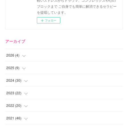
軽いストレスからトラウマ、コンプレックスや心の
ブロックまで ご自身でも簡単に解消できるセラピー
を提唱しています。
フォロー
アーカイブ
2026
(
4
)
(
2
)
2025
(
9
)
(
1
)
(
2
)
2024
(
30
)
(
1
)
(
2
)
(
4
)
2023
(
22
)
(
1
)
(
1
)
(
1
)
2022
(
20
)
(
1
)
(
4
)
(
2
)
(
4
)
2021
(
46
)
(
1
)