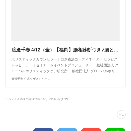
渡邊千春 4/12（金）【福岡】腸相診断つき♪腸との会話を楽しむ♡腸心セラピー♪お試し体験会
ホリスティックカウンセラー｜自然療法コーディネーター|セラピス
ト＆ヒーラー｜セミナー＆イベントプロデューサー 一般社団法人 グ
ローバルホリスティックケア研究所 一般社団法人 グローバルホリ…
渡邊千春 公式リザストページ
イベント＆講座の開催情報
(
155
)
お知らせ
(
172
)