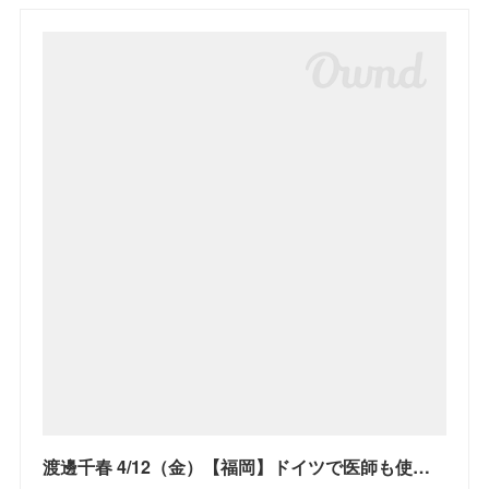
渡邊千春 4/12（金）【福岡】ドイツで医師も使う！!宝石と花の自然療法♡ゼリツィン®エリクサー体験会