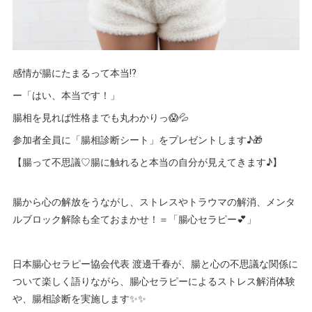
感情が腸にたまるって本当⁉️
ー「はい、本当です！」
腸相を見れば性格までも丸わかりっ😱💦
参加者全員に「腸相診断シート」をプレゼントします♪🎁
【腸って不思議♡腸に触れると本当の自分が見えてきます♪】
腸から心の解放をうながし、ストレスやトラウマの解消、メンタ
ルブロック解除も全ておまかせ！＝「腸心セラピー💕」
日本腸心セラピー協会代表 渡邊千春が、腸と心の不思議な関係に
ついて楽しく語りながら、腸心セラピーによるストレス解消体験
や、腸相診断を実施します✨✨