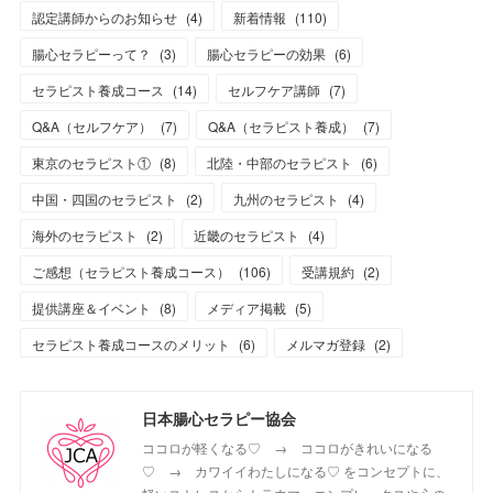
認定講師からのお知らせ
(
4
)
新着情報
(
110
)
腸心セラピーって？
(
3
)
腸心セラピーの効果
(
6
)
セラピスト養成コース
(
14
)
セルフケア講師
(
7
)
Q&A（セルフケア）
(
7
)
Q&A（セラピスト養成）
(
7
)
東京のセラピスト①
(
8
)
北陸・中部のセラピスト
(
6
)
中国・四国のセラピスト
(
2
)
九州のセラピスト
(
4
)
海外のセラピスト
(
2
)
近畿のセラピスト
(
4
)
ご感想（セラピスト養成コース）
(
106
)
受講規約
(
2
)
提供講座＆イベント
(
8
)
メディア掲載
(
5
)
セラピスト養成コースのメリット
(
6
)
メルマガ登録
(
2
)
日本腸心セラピー協会
ココロが軽くなる♡ → ココロがきれいになる
♡ → カワイイわたしになる♡ をコンセプトに、