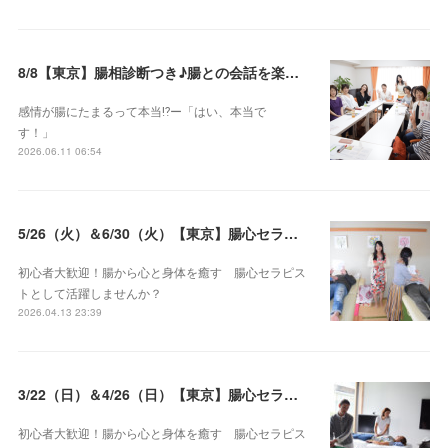
8/8【東京】腸相診断つき♪腸との会話を楽しむ♡腸心セラピー♪お試し体験会
感情が腸にたまるって本当⁉️ー「はい、本当で
す！」
2026.06.11 06:54
5/26（火）＆6/30（火）【東京】腸心セラピスト養成コース《２日間コース》開講決定
初心者大歓迎！腸から心と身体を癒す 腸心セラピス
トとして活躍しませんか？
2026.04.13 23:39
3/22（日）＆4/26（日）【東京】腸心セラピスト養成コース《２日間コース》開講決定
初心者大歓迎！腸から心と身体を癒す 腸心セラピス