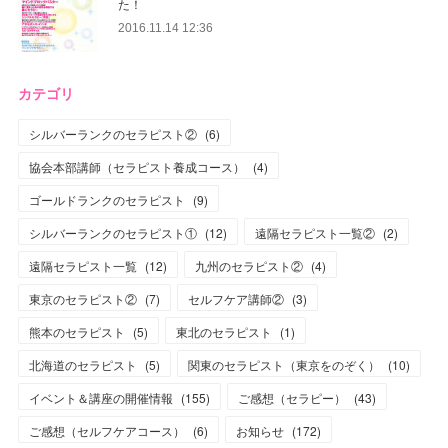
た！
2016.11.14 12:36
カテゴリ
シルバーランクのセラピスト②
(
6
)
協会本部講師（セラピスト養成コース）
(
4
)
ゴールドランクのセラピスト
(
9
)
シルバーランクのセラピスト①
(
12
)
遠隔セラピスト一覧②
(
2
)
遠隔セラピスト一覧
(
12
)
九州のセラピスト②
(
4
)
東京のセラピスト②
(
7
)
セルフケア講師②
(
3
)
熊本のセラピスト
(
5
)
東北のセラピスト
(
1
)
北海道のセラピスト
(
5
)
関東のセラピスト（東京をのぞく）
(
10
)
イベント＆講座の開催情報
(
155
)
ご感想（セラピー）
(
43
)
ご感想（セルフケアコース）
(
6
)
お知らせ
(
172
)