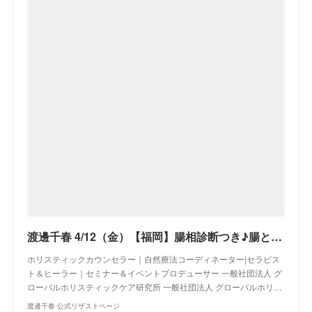
渡邊千春 4/12（金）【福岡】腸相診断つき♪腸との会話を楽しむ♡腸心セラピー♪お試し体験会
ホリスティックカウンセラー｜自然療法コーディネーター|セラピス
ト＆ヒーラー｜セミナー＆イベントプロデューサー 一般社団法人 グ
ローバルホリスティックケア研究所 一般社団法人 グローバルホリ…
渡邊千春 公式リザストページ