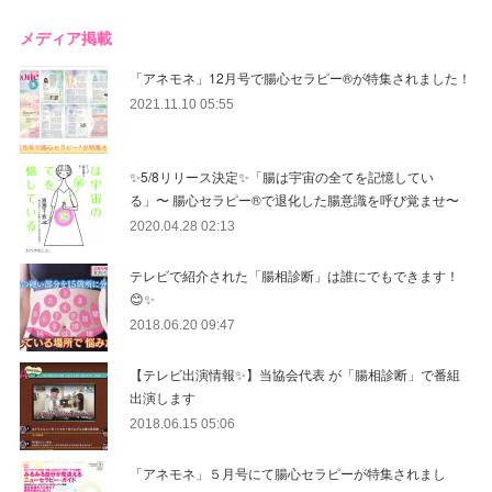
メディア掲載
「アネモネ」12月号で腸心セラピー®︎が特集されました！
2021.11.10 05:55
✨5/8リリース決定✨「腸は宇宙の全てを記憶してい
る」〜 腸心セラピー®︎で退化した腸意識を呼び覚ませ〜
2020.04.28 02:13
テレビで紹介された「腸相診断」は誰にでもできます！
😊✨
2018.06.20 09:47
【テレビ出演情報✨】当協会代表 が「腸相診断」で番組
出演します
2018.06.15 05:06
「アネモネ」５月号にて腸心セラピーが特集されまし