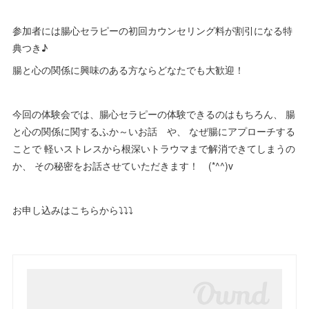
参加者には腸心セラピーの初回カウンセリング料が割引になる特
典つき♪
腸と心の関係に興味のある方ならどなたでも大歓迎！
今回の体験会では、腸心セラピーの体験できるのはもちろん、 腸
と心の関係に関するふか～いお話 や、 なぜ腸にアプローチする
ことで 軽いストレスから根深いトラウマまで解消できてしまうの
か、 その秘密をお話させていただきます！ (*^^)v
お申し込みはこちらから⤵︎⤵︎⤵︎