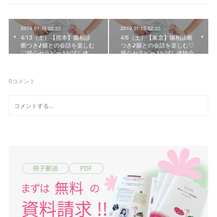
2019.01.15 02:35
2019.01.15 02:35
4/13（土）【熊本】腸相診
4/6（土）【東京】腸相診断
断つき♪腸との会話を楽しむ
つき♪腸との会話を楽しむ♡
♡腸心セラピー♪お試し体…
腸心セラピー♪お試し体験会
0
コメント