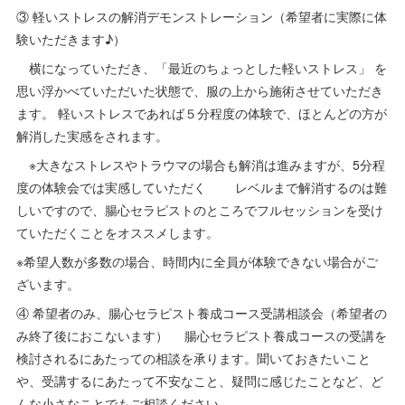
③ 軽いストレスの解消デモンストレーション（希望者に実際に体
験いただきます♪）
横になっていただき、「最近のちょっとした軽いストレス」 を
思い浮かべていただいた状態で、服の上から施術させていただき
ます。 軽いストレスであれば５分程度の体験で、ほとんどの方が
解消した実感をされます。
※大きなストレスやトラウマの場合も解消は進みますが、5分程
度の体験会では実感していただく レベルまで解消するのは難
しいですので、腸心セラピストのところでフルセッションを受け
ていただくことをオススメします。
※希望人数が多数の場合、時間内に全員が体験できない場合がご
ざいます。
④ 希望者のみ、腸心セラピスト養成コース受講相談会（希望者の
み終了後におこないます） 腸心セラピスト養成コースの受講を
検討されるにあたっての相談を承ります。聞いておきたいこと
や、受講するにあたって不安なこと、疑問に感じたことなど、ど
んな小さなことでもご相談ください。