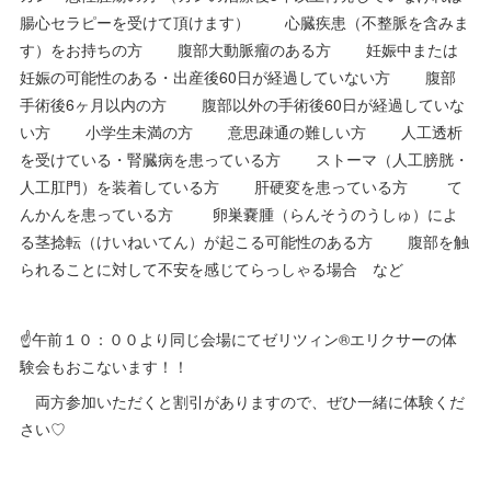
腸心セラピーを受けて頂けます） 心臓疾患（不整脈を含みま
す）をお持ちの方 腹部大動脈瘤のある方 妊娠中または
妊娠の可能性のある・出産後60日が経過していない方 腹部
手術後6ヶ月以内の方 腹部以外の手術後60日が経過していな
い方 小学生未満の方 意思疎通の難しい方 人工透析
を受けている・腎臓病を患っている方 ストーマ（人工膀胱・
人工肛門）を装着している方 肝硬変を患っている方 て
んかんを患っている方 卵巣嚢腫（らんそうのうしゅ）によ
る茎捻転（けいねいてん）が起こる可能性のある方 腹部を触
られることに対して不安を感じてらっしゃる場合 など
☝️午前１０：００より同じ会場にてゼリツィン®︎エリクサーの体
験会もおこないます！！
両方参加いただくと割引がありますので、ぜひ一緒に体験くだ
さい♡