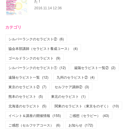
た！
2016.11.14 12:36
カテゴリ
シルバーランクのセラピスト②
(
6
)
協会本部講師（セラピスト養成コース）
(
4
)
ゴールドランクのセラピスト
(
9
)
シルバーランクのセラピスト①
(
12
)
遠隔セラピスト一覧②
(
2
)
遠隔セラピスト一覧
(
12
)
九州のセラピスト②
(
4
)
東京のセラピスト②
(
7
)
セルフケア講師②
(
3
)
熊本のセラピスト
(
5
)
東北のセラピスト
(
1
)
北海道のセラピスト
(
5
)
関東のセラピスト（東京をのぞく）
(
10
)
イベント＆講座の開催情報
(
155
)
ご感想（セラピー）
(
43
)
ご感想（セルフケアコース）
(
6
)
お知らせ
(
172
)