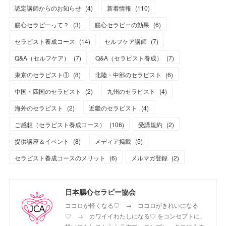
認定講師からのお知らせ
(
4
)
新着情報
(
110
)
腸心セラピーって？
(
3
)
腸心セラピーの効果
(
6
)
セラピスト養成コース
(
14
)
セルフケア講師
(
7
)
Q&A（セルフケア）
(
7
)
Q&A（セラピスト養成）
(
7
)
東京のセラピスト①
(
8
)
北陸・中部のセラピスト
(
6
)
中国・四国のセラピスト
(
2
)
九州のセラピスト
(
4
)
海外のセラピスト
(
2
)
近畿のセラピスト
(
4
)
ご感想（セラピスト養成コース）
(
106
)
受講規約
(
2
)
提供講座＆イベント
(
8
)
メディア掲載
(
5
)
セラピスト養成コースのメリット
(
6
)
メルマガ登録
(
2
)
日本腸心セラピー協会
ココロが軽くなる♡ → ココロがきれいになる
♡ → カワイイわたしになる♡ をコンセプトに、