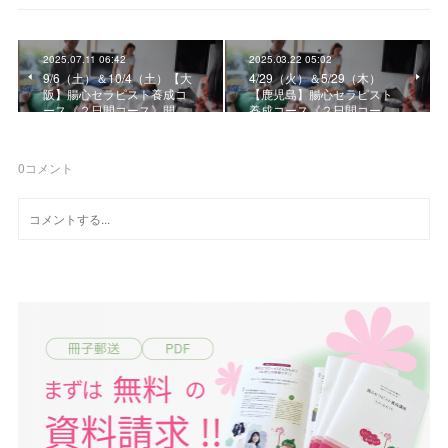
2025.07.11 06:42
2025.03.22 05:02
9/6（土）＆10/4（土）【大
4/29（火）＆5/29（木）
阪】腸心セラピスト養成コ
【鹿児島】腸心セラピスト
ース《２日間コース》開…
養成コース《２日間コー…
0
コメント