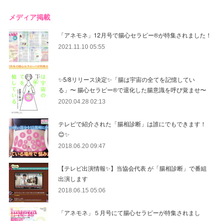
メディア掲載
「アネモネ」12月号で腸心セラピー®︎が特集されました！
2021.11.10 05:55
✨5/8リリース決定✨「腸は宇宙の全てを記憶してい
る」〜 腸心セラピー®︎で退化した腸意識を呼び覚ませ〜
2020.04.28 02:13
テレビで紹介された「腸相診断」は誰にでもできます！
😊✨
2018.06.20 09:47
【テレビ出演情報✨】当協会代表 が「腸相診断」で番組
出演します
2018.06.15 05:06
「アネモネ」５月号にて腸心セラピーが特集されまし