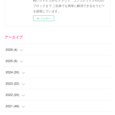
軽いストレスからトラウマ、コンプレックスや心の
ブロックまで ご自身でも簡単に解消できるセラピー
を提唱しています。
フォロー
アーカイブ
2026
(
4
)
(
2
)
2025
(
9
)
(
1
)
(
2
)
2024
(
30
)
(
1
)
(
2
)
(
4
)
2023
(
22
)
(
1
)
(
1
)
(
1
)
2022
(
20
)
(
1
)
(
4
)
(
2
)
(
4
)
2021
(
46
)
(
1
)