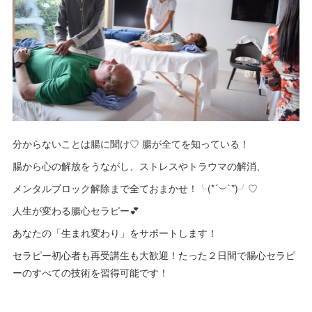
分からないことは腸に聞け♡ 腸が全てを知っている！
腸から心の解放をうながし、ストレスやトラウマの解消、
メンタルブロック解除まで全ておまかせ！╰(*´︶`*)╯♡
人生が変わる腸心セラピー💕
あなたの「生まれ変わり」をサポートします！
セラピー初心者も再受講生も大歓迎！たった２日間で腸心セラピ
ーのすべての技術を習得可能です！