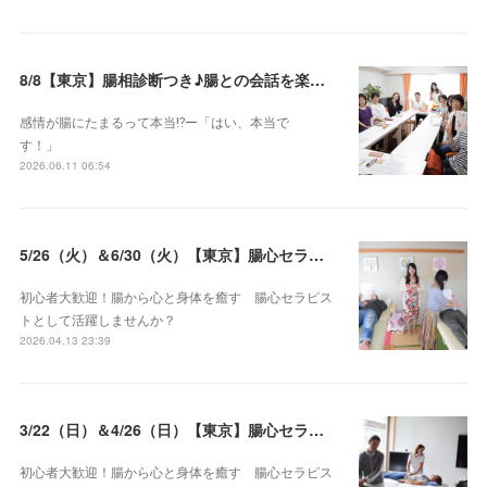
8/8【東京】腸相診断つき♪腸との会話を楽しむ♡腸心セラピー♪お試し体験会
感情が腸にたまるって本当⁉️ー「はい、本当で
す！」
2026.06.11 06:54
5/26（火）＆6/30（火）【東京】腸心セラピスト養成コース《２日間コース》開講決定
初心者大歓迎！腸から心と身体を癒す 腸心セラピス
トとして活躍しませんか？
2026.04.13 23:39
3/22（日）＆4/26（日）【東京】腸心セラピスト養成コース《２日間コース》開講決定
初心者大歓迎！腸から心と身体を癒す 腸心セラピス