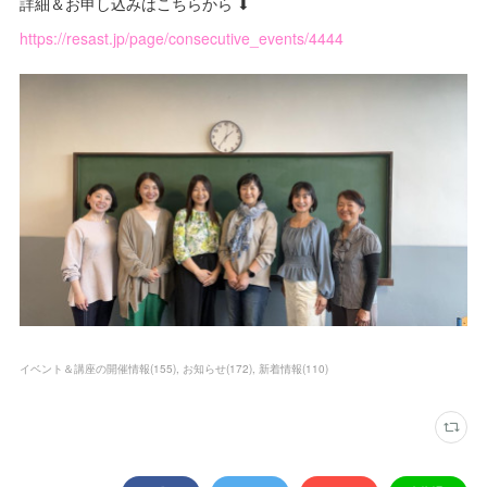
詳細＆お申し込みはこちらから ⬇
https://resast.jp/page/consecutive_events/4444
イベント＆講座の開催情報
(
155
)
お知らせ
(
172
)
新着情報
(
110
)