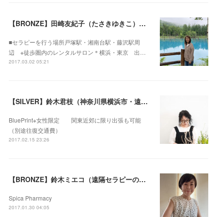
【BRONZE】田崎友紀子（たさきゆきこ）（神奈川県横浜市・遠隔セラピー可）
■セラピーを行う場所戸塚駅・湘南台駅・藤沢駅周
辺 ※徒歩圏内のレンタルサロン＊横浜・東京 出…
2017.03.02 05:21
【SILVER】鈴木君枝（神奈川県横浜市・遠隔セラピー可）
BluePrint※女性限定 関東近郊に限り出張も可能
（別途往復交通費）
2017.02.15 23:26
【BRONZE】鈴木ミエコ（遠隔セラピーのみ）
Spica Pharmacy
2017.01.30 04:05