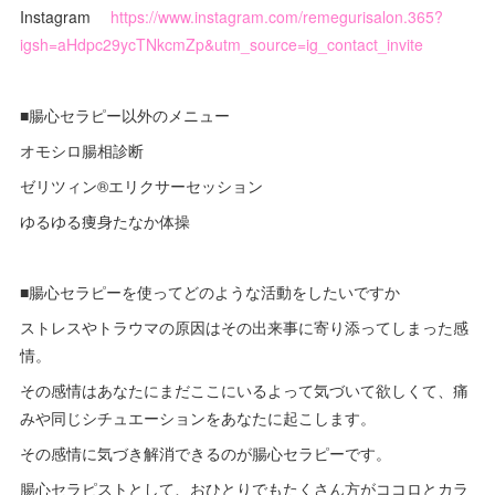
Instagram
https://www.instagram.com/remegurisalon.365?
igsh=aHdpc29ycTNkcmZp&utm_source=ig_contact_invite
■腸心セラピー以外のメニュー
オモシロ腸相診断
ゼリツィン®︎エリクサーセッション
ゆるゆる痩身たなか体操
■腸心セラピーを使ってどのような活動をしたいですか
ストレスやトラウマの原因はその出来事に寄り添ってしまった感
情。
その感情はあなたにまだここにいるよって気づいて欲しくて、痛
みや同じシチュエーションをあなたに起こします。
その感情に気づき解消できるのが腸心セラピーです。
腸心セラピストとして、おひとりでもたくさん方がココロとカラ