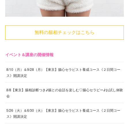
無料の腸相チェックはこちら
イベント＆講座の開催情報
8/10（月）＆9/28（月）【東京】腸心セラピスト養成コース《２日間コー
ス》開講決定
8/8【東京】腸相診断つき♪腸との会話を楽しむ♡腸心セラピー♪お試し体験
会
5/26（火）＆6/30（火）【東京】腸心セラピスト養成コース《２日間コー
ス》開講決定