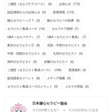
ご感想（セルフケアコース）
(
6
)
お知らせ
(
172
)
認定講師からのお知らせ
(
4
)
新着情報
(
110
)
腸心セラピーって？
(
3
)
腸心セラピーの効果
(
6
)
セラピスト養成コース
(
14
)
セルフケア講師
(
7
)
Q&A（セルフケア）
(
7
)
Q&A（セラピスト養成）
(
7
)
東京のセラピスト①
(
8
)
北陸・中部のセラピスト
(
6
)
中国・四国のセラピスト
(
2
)
九州のセラピスト
(
4
)
海外のセラピスト
(
2
)
近畿のセラピスト
(
4
)
ご感想（セラピスト養成コース）
(
106
)
受講規約
(
2
)
提供講座＆イベント
(
8
)
メディア掲載
(
5
)
セラピスト養成コースのメリット
(
6
)
メルマガ登録
(
2
)
日本腸心セラピー協会
ココロが軽くなる♡ → ココロがきれいになる