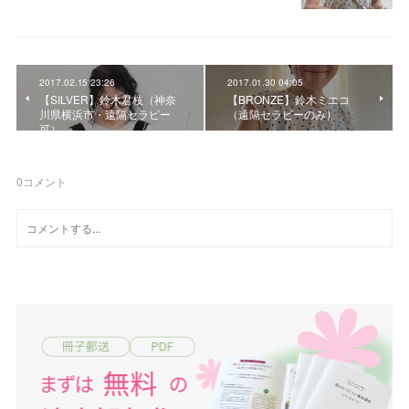
2017.02.15 23:26
2017.01.30 04:05
【SILVER】鈴木君枝（神奈
【BRONZE】鈴木ミエコ
川県横浜市・遠隔セラピー
（遠隔セラピーのみ）
可）
0
コメント