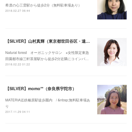
希凛の心三雲駅から徒歩2分（無料駐車場あり）
2018.02.27 06:44
【SILVER】山村真輝（東京都世田谷区・遠隔セラピー可）
Natural forest オーガニックサロン ※女性限定東急
田園都市線三軒茶屋駅から徒歩2分近隣にコインパ…
2018.02.22 01:22
【SILVER】momo**（奈良県宇陀市）
MATERIA近鉄榛原駅徒歩圏内 / &nbsp;無料駐車場あ
り
2017.11.29 04:11