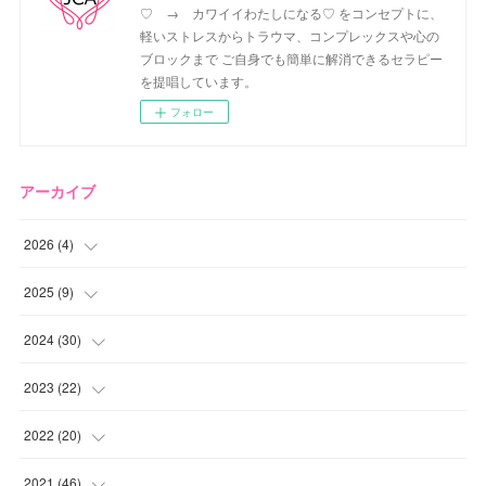
♡ → カワイイわたしになる♡ をコンセプトに、
軽いストレスからトラウマ、コンプレックスや心の
ブロックまで ご自身でも簡単に解消できるセラピー
を提唱しています。
フォロー
アーカイブ
2026
(
4
)
(
2
)
2025
(
9
)
(
1
)
(
2
)
2024
(
30
)
(
1
)
(
2
)
(
4
)
2023
(
22
)
(
1
)
(
1
)
(
1
)
2022
(
20
)
(
1
)
(
4
)
(
2
)
(
4
)
2021
(
46
)