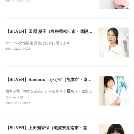
2024.07.03 01:05
【SILVER】田淵 朋子（島根県松江市・遠隔セラピー可）
fortuna※女性限定 男性は紹介に限ります
2024.02.20 04:28
【SILVER】Bamboo かぐや（熊本市・遠隔セラピー可）
熊本市電『神水交差点』から徒歩10分🅿️あり・遠隔セ
ラピー可能
2024.02.19 00:24
【SILVER】上田知香保（滋賀県湖南市・遠隔セラピー可）