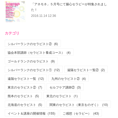
「アネモネ」５月号にて腸心セラピーが特集されまし
た！
2016.11.14 12:36
カテゴリ
シルバーランクのセラピスト②
(
6
)
協会本部講師（セラピスト養成コース）
(
4
)
ゴールドランクのセラピスト
(
9
)
シルバーランクのセラピスト①
(
12
)
遠隔セラピスト一覧②
(
2
)
遠隔セラピスト一覧
(
12
)
九州のセラピスト②
(
4
)
東京のセラピスト②
(
7
)
セルフケア講師②
(
3
)
熊本のセラピスト
(
5
)
東北のセラピスト
(
1
)
北海道のセラピスト
(
5
)
関東のセラピスト（東京をのぞく）
(
10
)
イベント＆講座の開催情報
(
155
)
ご感想（セラピー）
(
43
)