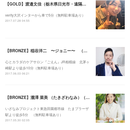
【GOLD】渡邉文佳（栃木県日光市・遠隔セラピー可）
verity大沢インターから車で5分（無料駐車場あり）
2017.07.28 04:55
【BRONZE】稲谷洋二 〜ジョニー〜 （神奈川県茅ヶ崎市）
心とカラダのケアサロン『ごえん』JR相模線 北茅ヶ
崎駅より徒歩10分（無料駐車場あり）
2017.06.03 06:21
【BRONZE】瀧澤 菜美 （たきざわなみ）（神奈川県横浜市）
いざなみプロジェクト東急田園都市線 たまプラーザ
駅より徒歩5分 （無料駐車場あり）
2017.05.30 02:05