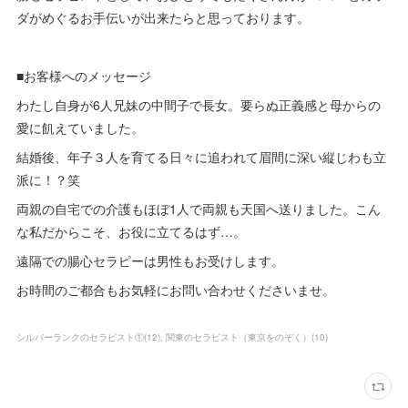
ダがめぐるお手伝いが出来たらと思っております。
■お客様へのメッセージ
わたし自身が6人兄妹の中間子で長女。要らぬ正義感と母からの
愛に飢えていました。
結婚後、年子３人を育てる日々に追われて眉間に深い縦じわも立
派に！？笑
両親の自宅での介護もほぼ1人で両親も天国へ送りました。こん
な私だからこそ、お役に立てるはず…。
遠隔での腸心セラピーは男性もお受けします。
お時間のご都合もお気軽にお問い合わせくださいませ。
シルバーランクのセラピスト①
(
12
)
関東のセラピスト（東京をのぞく）
(
10
)