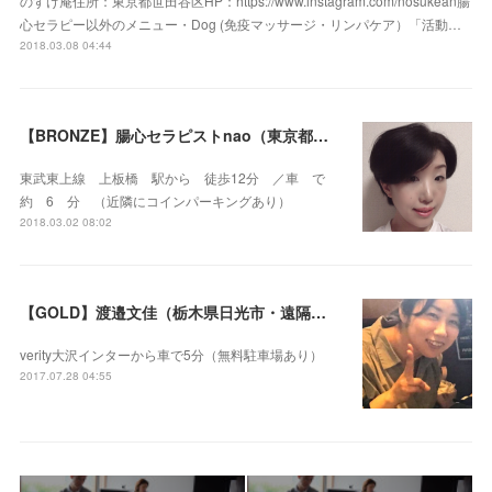
のすけ庵住所：東京都世田谷区HP：https://www.instagram.com/nosukean腸
心セラピー以外のメニュー・Dog (免疫マッサージ・リンパケア）「活動…
2018.03.08 04:44
【BRONZE】腸心セラピストnao（東京都練馬区）
東武東上線 上板橋 駅から 徒歩12分 ／車 で
約 6 分 （近隣にコインパーキングあり）
2018.03.02 08:02
【GOLD】渡邉文佳（栃木県日光市・遠隔セラピー可）
verity大沢インターから車で5分（無料駐車場あり）
2017.07.28 04:55