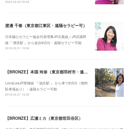
2024.02.22 05:42
渡邊 千春（東京都江東区・遠隔セラピー可）
日本腸心セラピー協会代表理事JR京葉線／JR武蔵野
線『 潮見駅 』から徒歩約3分・遠隔セラピー可能
2018.03.31 15:00
【BRONZE】本国 玲奈（東京都羽村市・遠隔セラピー可）
LenaLeaJR青梅線 『 福生駅 』 から車で約5分（無料
駐車場あり）・遠隔セラピー可能
2018.03.21 15:00
【BRONZE】広瀬ミカ（東京都世田谷区）