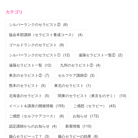
カテゴリ
シルバーランクのセラピスト②
(
6
)
協会本部講師（セラピスト養成コース）
(
4
)
ゴールドランクのセラピスト
(
9
)
シルバーランクのセラピスト①
(
12
)
遠隔セラピスト一覧②
(
2
)
遠隔セラピスト一覧
(
12
)
九州のセラピスト②
(
4
)
東京のセラピスト②
(
7
)
セルフケア講師②
(
3
)
熊本のセラピスト
(
5
)
東北のセラピスト
(
1
)
北海道のセラピスト
(
5
)
関東のセラピスト（東京をのぞく）
(
10
)
イベント＆講座の開催情報
(
155
)
ご感想（セラピー）
(
43
)
ご感想（セルフケアコース）
(
6
)
お知らせ
(
172
)
認定講師からのお知らせ
(
4
)
新着情報
(
110
)
腸心セラピーって？
(
3
)
腸心セラピーの効果
(
6
)