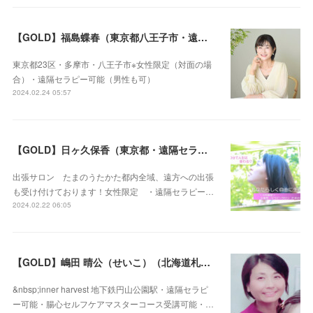
【GOLD】福島蝶春（東京都八王子市・遠隔セラピー可）
東京都23区・多摩市・八王子市※女性限定（対面の場
合）・遠隔セラピー可能（男性も可）
2024.02.24 05:57
【GOLD】日ヶ久保香（東京都・遠隔セラピー可）
出張サロン たまのうたかた都内全域、遠方への出張
も受け付けております！女性限定 ・遠隔セラピー…
2024.02.22 06:05
【GOLD】嶋田 晴公（せいこ）（北海道札幌市・遠隔セラピー可）
&nbsp;inner harvest 地下鉄円山公園駅・遠隔セラピ
ー可能・腸心セルフケアマスターコース受講可能・…