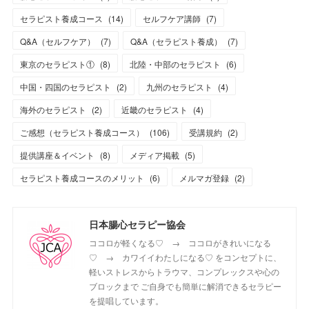
セラピスト養成コース
(
14
)
セルフケア講師
(
7
)
Q&A（セルフケア）
(
7
)
Q&A（セラピスト養成）
(
7
)
東京のセラピスト①
(
8
)
北陸・中部のセラピスト
(
6
)
中国・四国のセラピスト
(
2
)
九州のセラピスト
(
4
)
海外のセラピスト
(
2
)
近畿のセラピスト
(
4
)
ご感想（セラピスト養成コース）
(
106
)
受講規約
(
2
)
提供講座＆イベント
(
8
)
メディア掲載
(
5
)
セラピスト養成コースのメリット
(
6
)
メルマガ登録
(
2
)
日本腸心セラピー協会
ココロが軽くなる♡ → ココロがきれいになる
♡ → カワイイわたしになる♡ をコンセプトに、
軽いストレスからトラウマ、コンプレックスや心の
ブロックまで ご自身でも簡単に解消できるセラピー
を提唱しています。