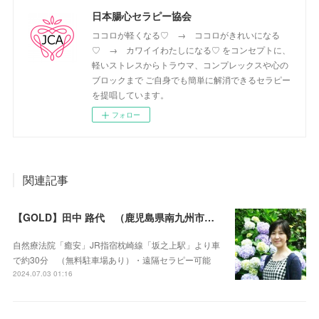
日本腸心セラピー協会
ココロが軽くなる♡ → ココロがきれいになる
♡ → カワイイわたしになる♡ をコンセプトに、
軽いストレスからトラウマ、コンプレックスや心の
ブロックまで ご自身でも簡単に解消できるセラピー
を提唱しています。
フォロー
関連記事
【GOLD】田中 路代 （鹿児島県南九州市・遠隔セラピー可）
自然療法院「癒安」JR指宿枕崎線「坂之上駅」より車
で約30分 （無料駐車場あり）・遠隔セラピー可能
2024.07.03 01:16