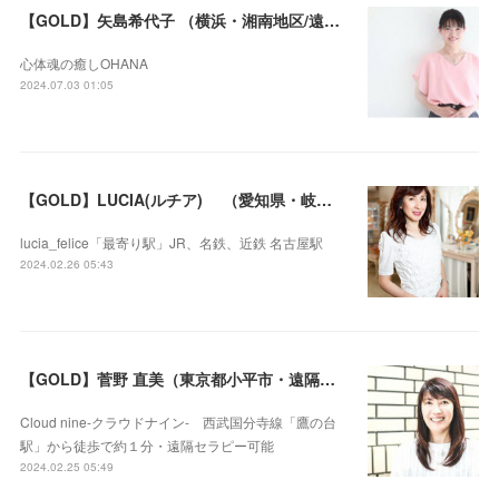
【GOLD】矢島希代子 （横浜・湘南地区/遠隔セラピー可）
心体魂の癒しOHANA
2024.07.03 01:05
【GOLD】LUCIA(ルチア) （愛知県・岐阜県・沖縄県・遠隔セラピー可）
lucia_felice「最寄り駅」JR、名鉄、近鉄 名古屋駅
2024.02.26 05:43
【GOLD】菅野 直美（東京都小平市・遠隔セラピー可）
Cloud nine-クラウドナイン- 西武国分寺線「鷹の台
駅」から徒歩で約１分・遠隔セラピー可能
2024.02.25 05:49