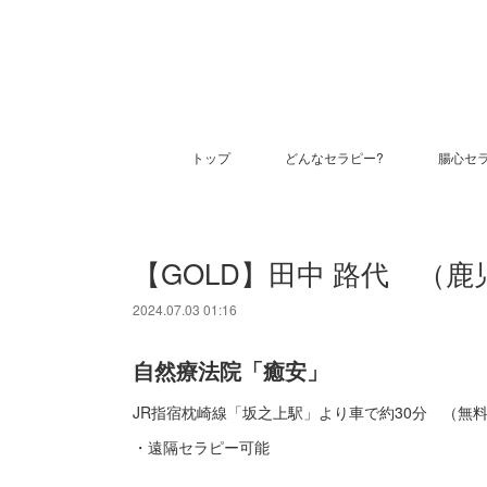
トップ
どんなセラピー?
腸心セ
【GOLD】田中 路代 （
2024.07.03 01:16
自然療法院「癒安」
JR指宿枕崎線「坂之上駅」より車で約30分 （無
・遠隔セラピー可能