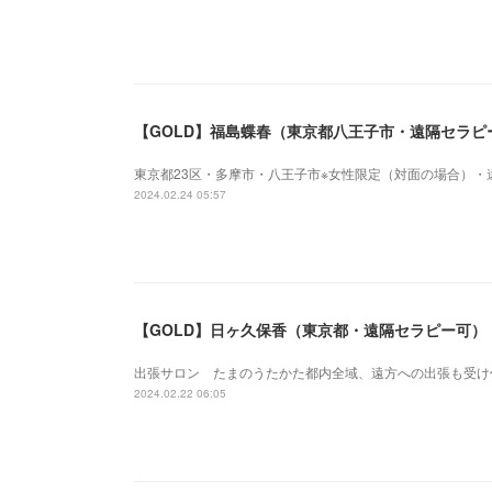
【GOLD】福島蝶春（東京都八王子市・遠隔セラピ
東京都23区・多摩市・八王子市※女性限定（対面の場合）・
2024.02.24 05:57
【GOLD】日ヶ久保香（東京都・遠隔セラピー可）
出張サロン たまのうたかた都内全域、遠方への出張も受け
2024.02.22 06:05