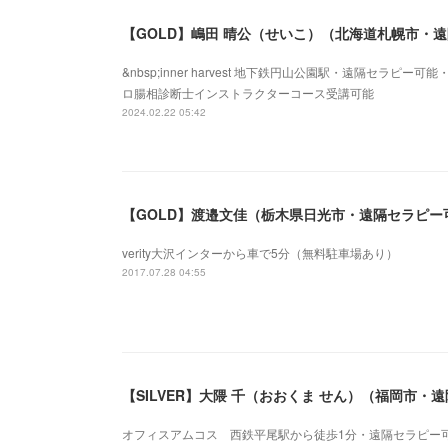
【GOLD】嶋田 晴公（せいこ）（北海道札幌市・
&nbsp;inner harvest 地下鉄円山公園駅・遠隔セラ
ロ腸相診断士インストラクターコース受講可能
2024.02.22 05:42
【GOLD】渡邉文佳（栃木県日光市・遠隔セラピー
verity大沢インターから車で5分（無料駐車場あり）
2017.07.28 04:55
【SILVER】大隈 千（おおくま せん）（福岡市・
オフィスアムコス 西鉄平尾駅から徒歩1分・遠隔セラピー