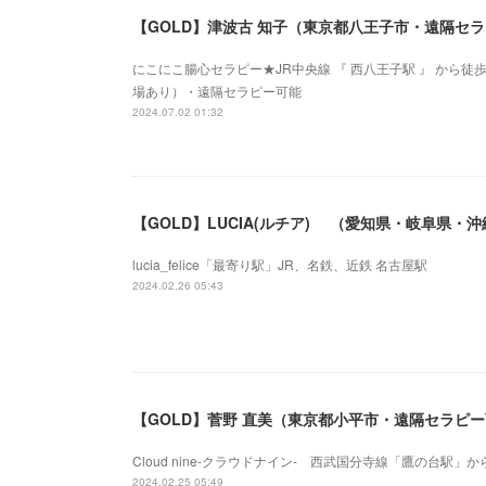
【GOLD】津波古 知子（東京都八王子市・遠隔セ
にこにこ腸心セラピー★JR中央線 『 西八王子駅 』 から徒
場あり）・遠隔セラピー可能
2024.07.02 01:32
【GOLD】LUCIA(ルチア) （愛知県・岐阜県・
lucia_felice「最寄り駅」JR、名鉄、近鉄 名古屋駅
2024.02.26 05:43
【GOLD】菅野 直美（東京都小平市・遠隔セラピ
Cloud nine-クラウドナイン- 西武国分寺線「鷹の台駅
2024.02.25 05:49