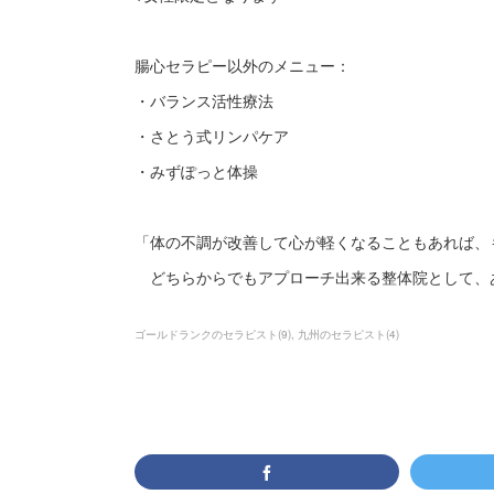
腸心セラピー以外のメニュー：
・バランス活性療法
・さとう式リンパケア
・みずぽっと体操
「体の不調が改善して心が軽くなることもあれば、
どちらからでもアプローチ出来る整体院として、
ゴールドランクのセラピスト
(
9
)
九州のセラピスト
(
4
)