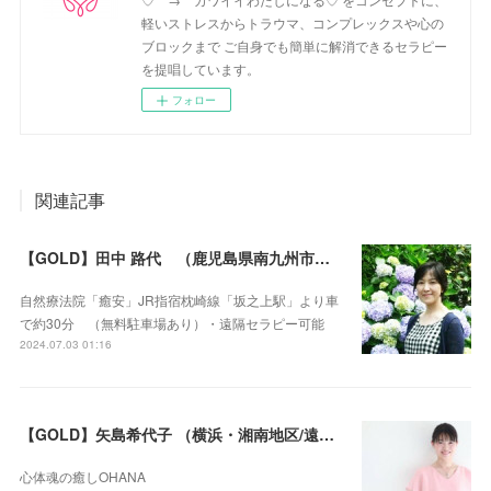
軽いストレスからトラウマ、コンプレックスや心の
ブロックまで ご自身でも簡単に解消できるセラピー
を提唱しています。
フォロー
関連記事
【GOLD】田中 路代 （鹿児島県南九州市・遠隔セラピー可）
自然療法院「癒安」JR指宿枕崎線「坂之上駅」より車
で約30分 （無料駐車場あり）・遠隔セラピー可能
2024.07.03 01:16
【GOLD】矢島希代子 （横浜・湘南地区/遠隔セラピー可）
心体魂の癒しOHANA