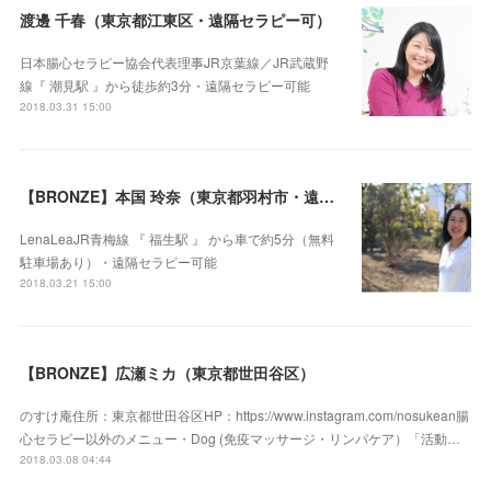
渡邊 千春（東京都江東区・遠隔セラピー可）
日本腸心セラピー協会代表理事JR京葉線／JR武蔵野
線『 潮見駅 』から徒歩約3分・遠隔セラピー可能
2018.03.31 15:00
【BRONZE】本国 玲奈（東京都羽村市・遠隔セラピー可）
LenaLeaJR青梅線 『 福生駅 』 から車で約5分（無料
駐車場あり）・遠隔セラピー可能
2018.03.21 15:00
【BRONZE】広瀬ミカ（東京都世田谷区）
のすけ庵住所：東京都世田谷区HP：https://www.instagram.com/nosukean腸
心セラピー以外のメニュー・Dog (免疫マッサージ・リンパケア）「活動…
2018.03.08 04:44