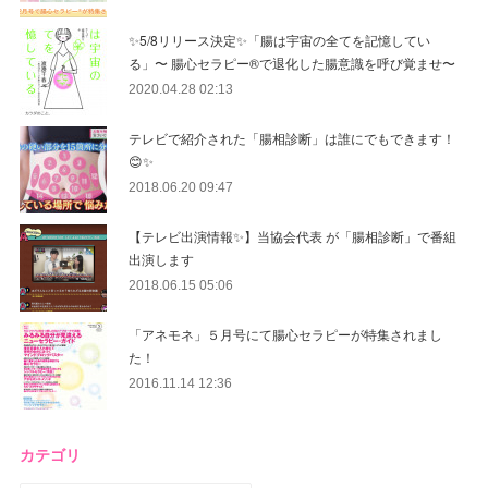
✨5/8リリース決定✨「腸は宇宙の全てを記憶してい
る」〜 腸心セラピー®︎で退化した腸意識を呼び覚ませ〜
2020.04.28 02:13
テレビで紹介された「腸相診断」は誰にでもできます！
😊✨
2018.06.20 09:47
【テレビ出演情報✨】当協会代表 が「腸相診断」で番組
出演します
2018.06.15 05:06
「アネモネ」５月号にて腸心セラピーが特集されまし
た！
2016.11.14 12:36
カテゴリ