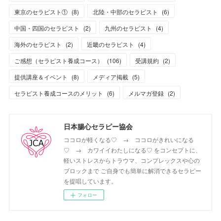
東京のセラピスト①
(
8
)
北陸・中部のセラピスト
(
6
)
中国・四国のセラピスト
(
2
)
九州のセラピスト
(
4
)
海外のセラピスト
(
2
)
近畿のセラピスト
(
4
)
ご感想（セラピスト養成コース）
(
106
)
受講規約
(
2
)
提供講座＆イベント
(
8
)
メディア掲載
(
5
)
セラピスト養成コースのメリット
(
6
)
メルマガ登録
(
2
)
日本腸心セラピー協会
ココロが軽くなる♡ → ココロがきれいになる
♡ → カワイイわたしになる♡ をコンセプトに、
軽いストレスからトラウマ、コンプレックスや心の
ブロックまで ご自身でも簡単に解消できるセラピー
を提唱しています。
フォロー