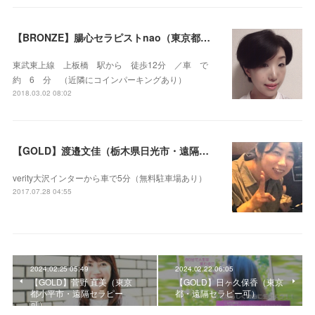
【BRONZE】腸心セラピストnao（東京都練馬区）
東武東上線 上板橋 駅から 徒歩12分 ／車 で
約 6 分 （近隣にコインパーキングあり）
2018.03.02 08:02
【GOLD】渡邉文佳（栃木県日光市・遠隔セラピー可）
verity大沢インターから車で5分（無料駐車場あり）
2017.07.28 04:55
2024.02.25 05:49
2024.02.22 06:05
【GOLD】菅野 直美（東京
【GOLD】日ヶ久保香（東京
都小平市・遠隔セラピー
都・遠隔セラピー可）
可）