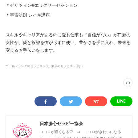
＊ゼリツィン®︎エリクサーセッション
＊宇宙法則 レイキ講座
スキルやキャリアがあるのに愛も仕事も『自信がない』が口癖の
女性が、愛と叡智を怖がらずに使い、豊かさを手に入れ、未来を
変えるお手伝いをします。
ゴールドランクのセラピスト
(
9
)
東京のセラピスト①
(
8
)
日本腸心セラピー協会
ココロが軽くなる♡ → ココロがきれいになる
♡ → カワイイわたしになる♡ をコンセプトに、