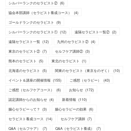
シルバーランクのセラピスト②
(
6
)
協会本部講師（セラピスト養成コース）
(
4
)
ゴールドランクのセラピスト
(
9
)
シルバーランクのセラピスト①
(
12
)
遠隔セラピスト一覧②
(
2
)
遠隔セラピスト一覧
(
12
)
九州のセラピスト②
(
4
)
東京のセラピスト②
(
7
)
セルフケア講師②
(
3
)
熊本のセラピスト
(
5
)
東北のセラピスト
(
1
)
北海道のセラピスト
(
5
)
関東のセラピスト（東京をのぞく）
(
10
)
イベント＆講座の開催情報
(
155
)
ご感想（セラピー）
(
43
)
ご感想（セルフケアコース）
(
6
)
お知らせ
(
172
)
認定講師からのお知らせ
(
4
)
新着情報
(
110
)
腸心セラピーって？
(
3
)
腸心セラピーの効果
(
6
)
セラピスト養成コース
(
14
)
セルフケア講師
(
7
)
Q&A（セルフケア）
(
7
)
Q&A（セラピスト養成）
(
7
)