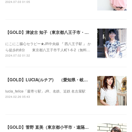
2024.07.03 01:05
【GOLD】津波古 知子（東京都八王子市・遠隔セラピー可）
にこにこ腸心セラピー★JR中央線 『 西八王子駅 』 か
ら徒歩約8分 東京都八王子市千人町1-6-2（無料…
2024.07.02 01:32
【GOLD】LUCIA(ルチア) （愛知県・岐阜県・沖縄県・遠隔セラピー可）
lucia_felice「最寄り駅」JR、名鉄、近鉄 名古屋駅
2024.02.26 05:43
【GOLD】菅野 直美（東京都小平市・遠隔セラピー可）