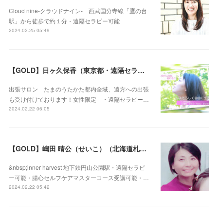
Cloud nine-クラウドナイン- 西武国分寺線「鷹の台
駅」から徒歩で約１分・遠隔セラピー可能
2024.02.25 05:49
【GOLD】日ヶ久保香（東京都・遠隔セラピー可）
出張サロン たまのうたかた都内全域、遠方への出張
も受け付けております！女性限定 ・遠隔セラピー…
2024.02.22 06:05
【GOLD】嶋田 晴公（せいこ）（北海道札幌市・遠隔セラピー可）
&nbsp;inner harvest 地下鉄円山公園駅・遠隔セラピ
ー可能・腸心セルフケアマスターコース受講可能・…
2024.02.22 05:42