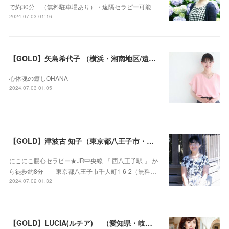
で約30分 （無料駐車場あり）・遠隔セラピー可能
2024.07.03 01:16
【GOLD】矢島希代子 （横浜・湘南地区/遠隔セラピー可）
心体魂の癒しOHANA
2024.07.03 01:05
【GOLD】津波古 知子（東京都八王子市・遠隔セラピー可）
にこにこ腸心セラピー★JR中央線 『 西八王子駅 』 か
ら徒歩約8分 東京都八王子市千人町1-6-2（無料…
2024.07.02 01:32
【GOLD】LUCIA(ルチア) （愛知県・岐阜県・沖縄県・遠隔セラピー可）