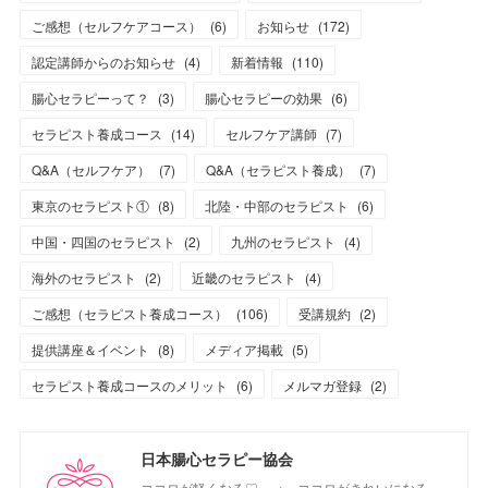
ご感想（セルフケアコース）
(
6
)
お知らせ
(
172
)
認定講師からのお知らせ
(
4
)
新着情報
(
110
)
腸心セラピーって？
(
3
)
腸心セラピーの効果
(
6
)
セラピスト養成コース
(
14
)
セルフケア講師
(
7
)
Q&A（セルフケア）
(
7
)
Q&A（セラピスト養成）
(
7
)
東京のセラピスト①
(
8
)
北陸・中部のセラピスト
(
6
)
中国・四国のセラピスト
(
2
)
九州のセラピスト
(
4
)
海外のセラピスト
(
2
)
近畿のセラピスト
(
4
)
ご感想（セラピスト養成コース）
(
106
)
受講規約
(
2
)
提供講座＆イベント
(
8
)
メディア掲載
(
5
)
セラピスト養成コースのメリット
(
6
)
メルマガ登録
(
2
)
日本腸心セラピー協会
ココロが軽くなる♡ → ココロがきれいになる