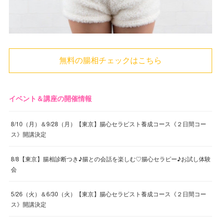
無料の腸相チェックはこちら
イベント＆講座の開催情報
8/10（月）＆9/28（月）【東京】腸心セラピスト養成コース《２日間コー
ス》開講決定
8/8【東京】腸相診断つき♪腸との会話を楽しむ♡腸心セラピー♪お試し体験
会
5/26（火）＆6/30（火）【東京】腸心セラピスト養成コース《２日間コー
ス》開講決定