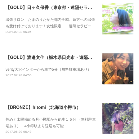
【GOLD】日ヶ久保香（東京都・遠隔セラピー可）
出張サロン たまのうたかた都内全域、遠方への出張
も受け付けております！女性限定 ・遠隔セラピー…
2024.02.22 06:05
【GOLD】渡邉文佳（栃木県日光市・遠隔セラピー可）
verity大沢インターから車で5分（無料駐車場あり）
2017.07.28 04:55
【BRONZE】hitomi（北海道小樽市）
煌めく太陽秘める月小樽駅から徒歩１５分 （無料駐車
場あり） ※小樽駅より送迎も可能
2017.06.29 06:49