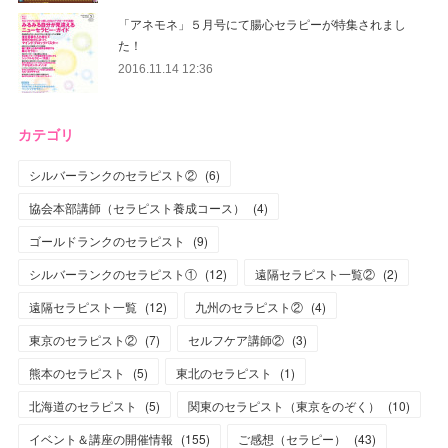
「アネモネ」５月号にて腸心セラピーが特集されまし
た！
2016.11.14 12:36
カテゴリ
シルバーランクのセラピスト②
(
6
)
協会本部講師（セラピスト養成コース）
(
4
)
ゴールドランクのセラピスト
(
9
)
シルバーランクのセラピスト①
(
12
)
遠隔セラピスト一覧②
(
2
)
遠隔セラピスト一覧
(
12
)
九州のセラピスト②
(
4
)
東京のセラピスト②
(
7
)
セルフケア講師②
(
3
)
熊本のセラピスト
(
5
)
東北のセラピスト
(
1
)
北海道のセラピスト
(
5
)
関東のセラピスト（東京をのぞく）
(
10
)
イベント＆講座の開催情報
(
155
)
ご感想（セラピー）
(
43
)