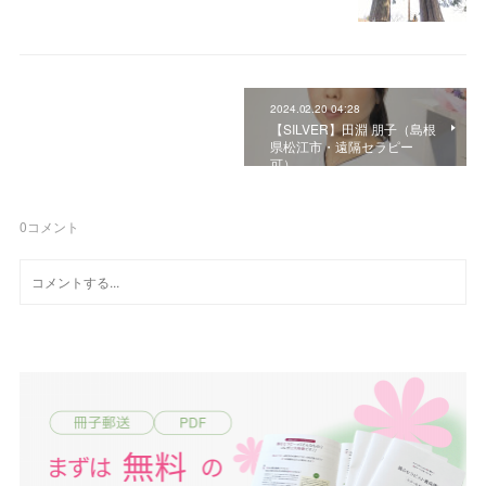
2024.02.20 04:28
【SILVER】田淵 朋子（島根
県松江市・遠隔セラピー
可）
0
コメント