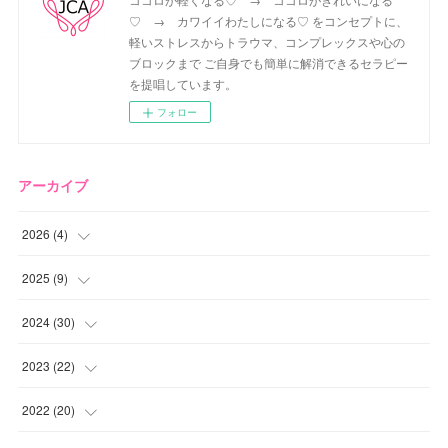
♡ → カワイイわたしになる♡ をコンセプトに、
軽いストレスからトラウマ、コンプレックスや心の
ブロックまで ご自身でも簡単に解消できるセラピー
を提唱しています。
フォロー
アーカイブ
2026
(
4
)
(
2
)
2025
(
9
)
(
1
)
(
2
)
2024
(
30
)
(
1
)
(
2
)
(
4
)
2023
(
22
)
(
1
)
(
1
)
(
1
)
2022
(
20
)
(
1
)