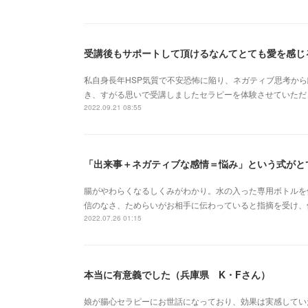
受講後もサポートして頂けるなんてとても愛を感じ
私自身長年HSP気質で不安恐怖に陥り、ネガティブ思考か
き、すがる思いで受講しましたセラピーを体験させていただ
2022.09.21 08:55
「出来事＋ネガティブな感情＝悩み」という式がと
腸がやわらくなるしくみがわかり。水の入った専用ボトルを
信のなさ、ためらいがお相手に伝わっていると指摘を受け、
2022.07.26 01:15
本当に有意義でした（兵庫県 K・Fさん）
娘が腸心セラピーにお世話になっており、効果は実感してい