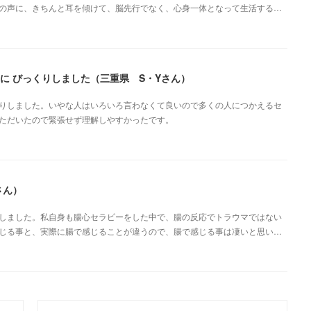
の声に、きちんと耳を傾けて、脳先行でなく、心身一体となって生活する…
に びっくりしました（三重県 S・Yさん）
りしました。いやな人はいろいろ言わなくて良いので多くの人につかえるセ
ただいたので緊張せず理解しやすかったです。
さん）
しました。私自身も腸心セラピーをした中で、腸の反応でトラウマではない
じる事と、実際に腸で感じることが違うので、腸で感じる事は凄いと思い…