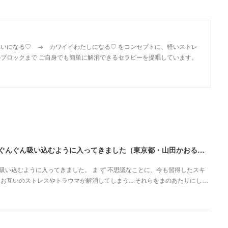
いになる♡ → カワイイわたしになる♡ をコンセプトに、軽いストレ
ブロックまで ご自身でも簡単に解消できるセラピーを提唱しています。
とてもわかりやすくまとまっていて、説明も上手でぐんぐん吸い込むように入ってきました（東京都・山田かおるさん）
い込むように入ってきました。 ま ず 不思議なことに、今も習得したスキ
お互いのストレスやトラウマが解消してしまう... それらをまのあたりにし…