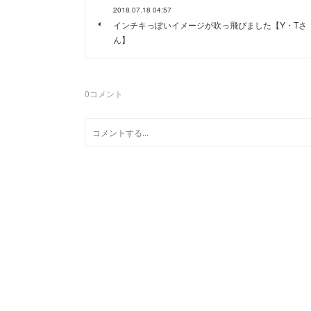
2018.07.18 04:57
インチキっぽいイメージが吹っ飛びました【Y・Tさ
ん】
0
コメント