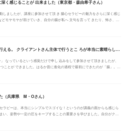
に深く感じることが 出来ました（東京都・森由希子さん）
動しましたが、講座に参加させて頂 き 腸心セラピーの魅力をさらに深く感じ
安などモヤモヤが溶けていき、自分の腸が私へ 文句を言って きたり、怖さ、…
自分と向き合いながら、心の声を聞く感じたままに行える。 クライアントさん主体で行うとこ ろが本当に素晴らしいです（新潟県・佐藤よしみさん）
」 なっているという感覚だけで申し 込みをして参加させて頂きましたが、
 つことが できました。はるか昔に進化の過程で最初にできたのが「腸」。…
た（兵庫県 M・Oさん）
セラピーは、本当にシンプルでスゴイな！というのが講義の面からも感じら
まい、姿勢や一定の圧をキープすることの重要さを学びました。自分がク…