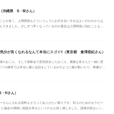
（沖縄県 S・Mさん）
ことが多く、人間関係もどういうふうにお付き合いすればよいのかわからな
んできました。少しずつ早くなっているのか最近は人間関係に悩むことも…
気分が良くなれるなんて本当にスゴイ‼︎（東京都 會澤亜紀さん）
講のお二人、そして体験会で意気投合したお二人、素敵な皆さんと一緒に受
ピーの練習では本当に腸と会話をしているかのように腸が動いたり、映像が…
S・Hさん）
ーさんに入れる資料もそろってありがたい限りです。対人のためのセラピー
また協会や講師に相談出来るというのも心強く感じました。講座内容はシン…