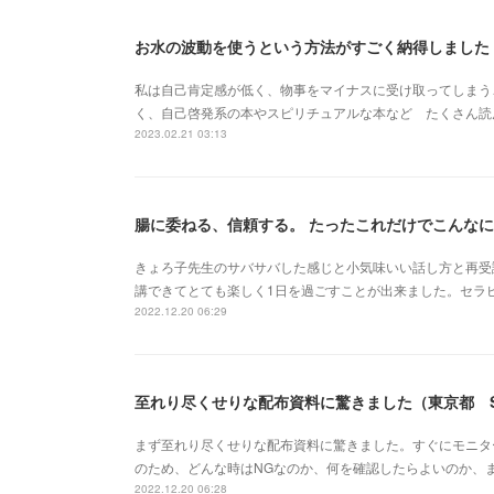
お水の波動を使うという方法がすごく納得しました
私は自己肯定感が低く、物事をマイナスに受け取ってしまう
く、自己啓発系の本やスピリチュアルな本など たくさん読
2023.02.21 03:13
腸に委ねる、信頼する。 たったこれだけでこんなに
きょろ子先生のサバサバした感じと小気味いい話し方と再受
講できてとても楽しく1日を過ごすことが出来ました。セラ
2022.12.20 06:29
至れり尽くせりな配布資料に驚きました（東京都 
まず至れり尽くせりな配布資料に驚きました。すぐにモニタ
のため、どんな時はNGなのか、何を確認したらよいのか、
2022.12.20 06:28