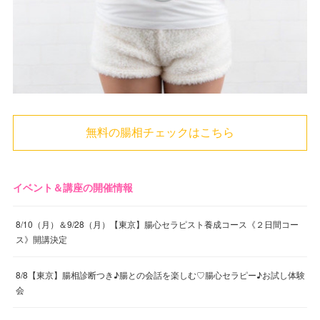
無料の腸相チェックはこちら
イベント＆講座の開催情報
8/10（月）＆9/28（月）【東京】腸心セラピスト養成コース《２日間コー
ス》開講決定
8/8【東京】腸相診断つき♪腸との会話を楽しむ♡腸心セラピー♪お試し体験
会