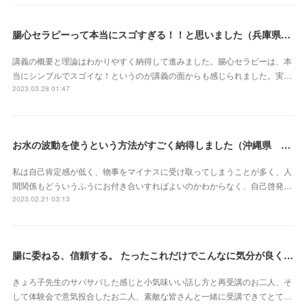
腸心セラピーって本当にスゴすぎる！！と思いました（兵庫県 M・Oさん）
講義の概要と理論はわかりやすく納得して進みました。腸心セラピーは、本
当にシンプルでスゴイな！というのが講義の面からも感じられました。実…
2023.03.28 01:47
お水の波動を使うという方法がすごく納得しました（沖縄県 S・Mさん）
私は自己肯定感が低く、物事をマイナスに受け取ってしまうことが多く、人
間関係もどういうふうにお付き合いすればよいのかわからなく、自己啓発…
2023.02.21 03:13
腸に委ねる、信頼する。 たったこれだけでこんなに気分が良くなれるなんて本当にスゴイ‼︎（東京都 會澤亜紀さん）
きょろ子先生のサバサバした感じと小気味いい話し方と再受講のお二人、そ
して体験会で意気投合したお二人、素敵な皆さんと一緒に受講できてとて…