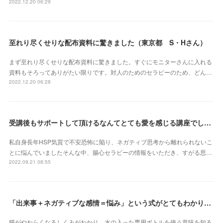
2022.12.20 06:29
至れり尽くせりな配布資料に驚きました（東京都 S・Hさん）
まず至れり尽くせりな配布資料に驚きました。すぐにモニターさんに入れる
資料もそろってありがたい限りです。対人のためのセラピーのため、どん…
2022.12.20 06:28
受講後もサポートして頂けるなんてとても愛を感じる講座でした（北海道 原田いずみさん）
私自身長年HSP気質で不安恐怖に陥り、ネガティブ思考から離れられないこ
とに悩んでいましたそんな中、腸心セラピーの情報をいただき、すがる思…
2022.09.21 08:55
「出来事＋ネガティブな感情＝悩み」という式がとてもわかりやすかったです（埼玉県 S・Eさん）
腸がやわらくなるしくみがわかり。水の入った専用ボトルを使う意味を知る