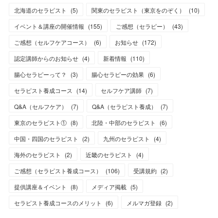
北海道のセラピスト
(
5
)
関東のセラピスト（東京をのぞく）
(
10
)
イベント＆講座の開催情報
(
155
)
ご感想（セラピー）
(
43
)
ご感想（セルフケアコース）
(
6
)
お知らせ
(
172
)
認定講師からのお知らせ
(
4
)
新着情報
(
110
)
腸心セラピーって？
(
3
)
腸心セラピーの効果
(
6
)
セラピスト養成コース
(
14
)
セルフケア講師
(
7
)
Q&A（セルフケア）
(
7
)
Q&A（セラピスト養成）
(
7
)
東京のセラピスト①
(
8
)
北陸・中部のセラピスト
(
6
)
中国・四国のセラピスト
(
2
)
九州のセラピスト
(
4
)
海外のセラピスト
(
2
)
近畿のセラピスト
(
4
)
ご感想（セラピスト養成コース）
(
106
)
受講規約
(
2
)
提供講座＆イベント
(
8
)
メディア掲載
(
5
)
セラピスト養成コースのメリット
(
6
)
メルマガ登録
(
2
)