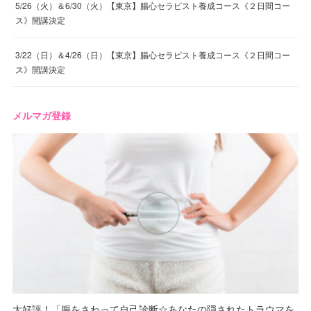
5/26（火）＆6/30（火）【東京】腸心セラピスト養成コース《２日間コー
ス》開講決定
3/22（日）＆4/26（日）【東京】腸心セラピスト養成コース《２日間コー
ス》開講決定
メルマガ登録
大好評！「腸をさわって自己診断☆あなたの隠されたトラウマを