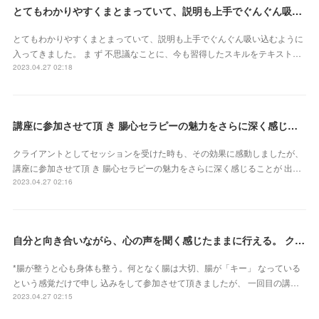
とてもわかりやすくまとまっていて、説明も上手でぐんぐん吸い込むように入ってきました（東京都・山田かおるさん）
とてもわかりやすくまとまっていて、説明も上手でぐんぐん吸い込むように
入ってきました。 ま ず 不思議なことに、今も習得したスキルをテキスト…
2023.04.27 02:18
講座に参加させて頂 き 腸心セラピーの魅力をさらに深く感じることが 出来ました（東京都・森由希子さん）
クライアントとしてセッションを受けた時も、その効果に感動しましたが、
講座に参加させて頂 き 腸心セラピーの魅力をさらに深く感じることが 出…
2023.04.27 02:16
自分と向き合いながら、心の声を聞く感じたままに行える。 クライアントさん主体で行うとこ ろが本当に素晴らしいです（新潟県・佐藤よしみさん）
*腸が整うと心も身体も整う。何となく腸は大切、腸が「キー」 なっている
という感覚だけで申し 込みをして参加させて頂きましたが、 一回目の講…
2023.04.27 02:15