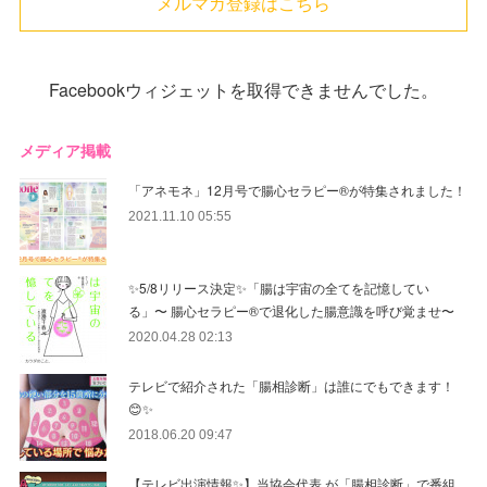
メルマガ登録はこちら
Facebookウィジェットを取得できませんでした。
メディア掲載
「アネモネ」12月号で腸心セラピー®︎が特集されました！
2021.11.10 05:55
✨5/8リリース決定✨「腸は宇宙の全てを記憶してい
る」〜 腸心セラピー®︎で退化した腸意識を呼び覚ませ〜
2020.04.28 02:13
テレビで紹介された「腸相診断」は誰にでもできます！
😊✨
2018.06.20 09:47
【テレビ出演情報✨】当協会代表 が「腸相診断」で番組