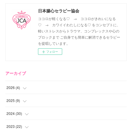
日本腸心セラピー協会
ココロが軽くなる♡ → ココロがきれいになる
♡ → カワイイわたしになる♡ をコンセプトに、
軽いストレスからトラウマ、コンプレックスや心の
ブロックまで ご自身でも簡単に解消できるセラピー
を提唱しています。
フォロー
アーカイブ
2026
(
4
)
(
2
)
2025
(
9
)
(
1
)
(
2
)
2024
(
30
)
(
1
)
(
2
)
(
4
)
2023
(
22
)