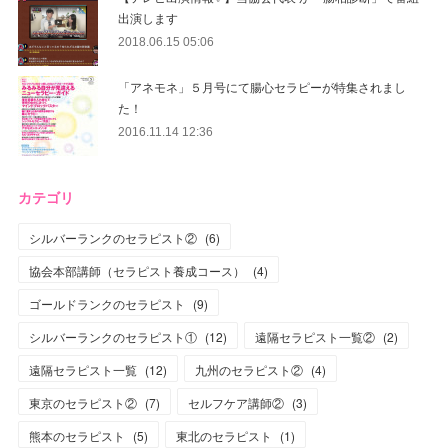
出演します
2018.06.15 05:06
「アネモネ」５月号にて腸心セラピーが特集されまし
た！
2016.11.14 12:36
カテゴリ
シルバーランクのセラピスト②
(
6
)
協会本部講師（セラピスト養成コース）
(
4
)
ゴールドランクのセラピスト
(
9
)
シルバーランクのセラピスト①
(
12
)
遠隔セラピスト一覧②
(
2
)
遠隔セラピスト一覧
(
12
)
九州のセラピスト②
(
4
)
東京のセラピスト②
(
7
)
セルフケア講師②
(
3
)
熊本のセラピスト
(
5
)
東北のセラピスト
(
1
)