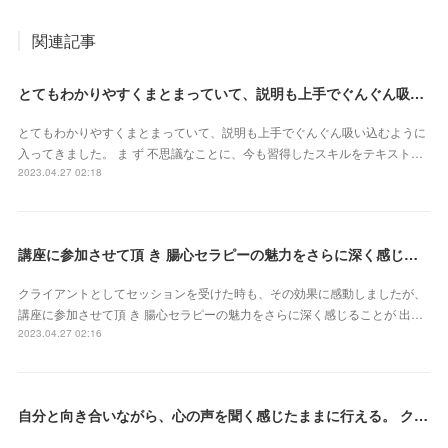
関連記事
とてもわかりやすくまとまっていて、説明も上手でぐんぐん吸い込むように入ってきました（東京都・山田かおるさん）
とてもわかりやすくまとまっていて、説明も上手でぐんぐん吸い込むように
入ってきました。 ま ず 不思議なことに、今も習得したスキルをテキスト…
2023.04.27 02:18
講座に参加させて頂 き 腸心セラピーの魅力をさらに深く感じることが 出来ました（東京都・森由希子さん）
クライアントとしてセッションを受けた時も、その効果に感動しましたが、
講座に参加させて頂 き 腸心セラピーの魅力をさらに深く感じることが 出…
2023.04.27 02:16
自分と向き合いながら、心の声を聞く感じたままに行える。 クライアントさん主体で行うとこ ろが本当に素晴らしいです（新潟県・佐藤よしみさん）