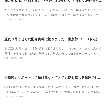
腸に委ねる、信頼する。 たったこれだけでこんなに気分が良くなれるなんて本当にスゴイ‼︎（東京都 會澤亜紀さん）
きょろ子先生のサバサバした感じと小気味いい話し方と再受講のお二人、そ
して体験会で意気投合したお二人、素敵な皆さんと一緒に受講できてとて…
2022.12.20 06:29
至れり尽くせりな配布資料に驚きました（東京都 S・Hさん）
まず至れり尽くせりな配布資料に驚きました。すぐにモニターさんに入れる
資料もそろってありがたい限りです。対人のためのセラピーのため、どん…
2022.12.20 06:28
受講後もサポートして頂けるなんてとても愛を感じる講座でした（北海道 原田いずみさん）
私自身長年HSP気質で不安恐怖に陥り、ネガティブ思考から離れられないこ
とに悩んでいましたそんな中、腸心セラピーの情報をいただき、すがる思…
2022.09.21 08:55