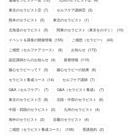
東京のセラピスト②
(
7
)
セルフケア講師②
(
3
)
熊本のセラピスト
(
5
)
東北のセラピスト
(
1
)
北海道のセラピスト
(
5
)
関東のセラピスト（東京をのぞく）
(
10
)
イベント＆講座の開催情報
(
155
)
ご感想（セラピー）
(
43
)
ご感想（セルフケアコース）
(
6
)
お知らせ
(
172
)
認定講師からのお知らせ
(
4
)
新着情報
(
110
)
腸心セラピーって？
(
3
)
腸心セラピーの効果
(
6
)
セラピスト養成コース
(
14
)
セルフケア講師
(
7
)
Q&A（セルフケア）
(
7
)
Q&A（セラピスト養成）
(
7
)
東京のセラピスト①
(
8
)
北陸・中部のセラピスト
(
6
)
中国・四国のセラピスト
(
2
)
九州のセラピスト
(
4
)
海外のセラピスト
(
2
)
近畿のセラピスト
(
4
)
ご感想（セラピスト養成コース）
(
106
)
受講規約
(
2
)