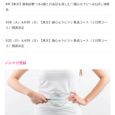
8/8【東京】腸相診断つき♪腸との会話を楽しむ♡腸心セラピー♪お試し体験
会
5/26（火）＆6/30（火）【東京】腸心セラピスト養成コース《２日間コー
ス》開講決定
3/22（日）＆4/26（日）【東京】腸心セラピスト養成コース《２日間コー
ス》開講決定
メルマガ登録