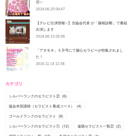
😊✨
2018.06.20 09:47
【テレビ出演情報✨】当協会代表 が「腸相診断」で番組
出演します
2018.06.15 05:06
「アネモネ」５月号にて腸心セラピーが特集されまし
た！
2016.11.14 12:36
カテゴリ
シルバーランクのセラピスト②
(
6
)
協会本部講師（セラピスト養成コース）
(
4
)
ゴールドランクのセラピスト
(
9
)
シルバーランクのセラピスト①
(
12
)
遠隔セラピスト一覧②
(
2
)
遠隔セラピスト一覧
(
12
)
九州のセラピスト②
(
4
)