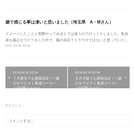
腸で感じる事は凄いと思いました（埼玉県 A・Mさん）
イメージしたことと実際やってみるとでは違うのでびっくりしました。私自
身も腸心セラピーをした中で、腸の反応でトラウマではないと思っていた…
2021.04.02 03:42
2018.04.20 02:34
2018.04.16 00:48
７月東京でも開催決定！✨腸
６月大阪でも開催決定！✨腸
心セラピスト養成コース✨
心セラピスト養成コース✨
≪2日間コース≫
≪2日間コース≫
0
コメント