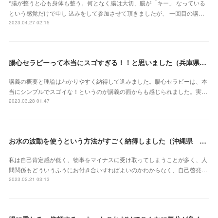
*腸が整うと心も身体も整う。何となく腸は大切、腸が「キー」 なっている
という感覚だけで申し 込みをして参加させて頂きましたが、 一回目の講…
2023.04.27 02:15
腸心セラピーって本当にスゴすぎる！！と思いました（兵庫県 M・Oさん）
講義の概要と理論はわかりやすく納得して進みました。腸心セラピーは、本
当にシンプルでスゴイな！というのが講義の面からも感じられました。実…
2023.03.28 01:47
お水の波動を使うという方法がすごく納得しました（沖縄県 S・Mさん）
私は自己肯定感が低く、物事をマイナスに受け取ってしまうことが多く、人
間関係もどういうふうにお付き合いすればよいのかわからなく、自己啓発…
2023.02.21 03:13