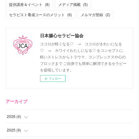
提供講座＆イベント
(
8
)
メディア掲載
(
5
)
セラピスト養成コースのメリット
(
6
)
メルマガ登録
(
2
)
日本腸心セラピー協会
ココロが軽くなる♡ → ココロがきれいになる
♡ → カワイイわたしになる♡ をコンセプトに、
軽いストレスからトラウマ、コンプレックスや心の
ブロックまで ご自身でも簡単に解消できるセラピー
を提唱しています。
フォロー
アーカイブ
2026
(
4
)
(
2
)
2025
(
9
)