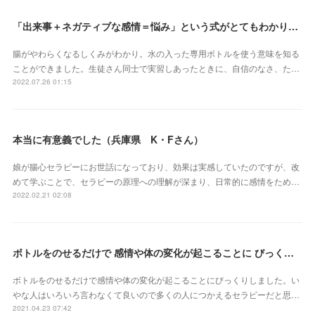
「出来事＋ネガティブな感情＝悩み」という式がとてもわかりやすかったです（埼玉県 S・Eさん）
腸がやわらくなるしくみがわかり。水の入った専用ボトルを使う意味を知る
ことができました。生徒さん同士で実習しあったときに、自信のなさ、た…
2022.07.26 01:15
本当に有意義でした（兵庫県 K・Fさん）
娘が腸心セラピーにお世話になっており、効果は実感していたのですが、改
めて学ぶことで、セラピーの原理への理解が深まり、日常的に感情をため…
2022.02.21 02:08
ボトルをのせるだけで 感情や体の変化が起こることに びっくりしました（三重県 S・Yさん）
ボトルをのせるだけで感情や体の変化が起こることにびっくりしました。い
やな人はいろいろ言わなくて良いので多くの人につかえるセラピーだと思…
2021.04.23 07:42