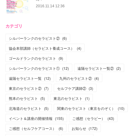
2016.11.14 12:36
カテゴリ
シルバーランクのセラピスト②
(
6
)
協会本部講師（セラピスト養成コース）
(
4
)
ゴールドランクのセラピスト
(
9
)
シルバーランクのセラピスト①
(
12
)
遠隔セラピスト一覧②
(
2
)
遠隔セラピスト一覧
(
12
)
九州のセラピスト②
(
4
)
東京のセラピスト②
(
7
)
セルフケア講師②
(
3
)
熊本のセラピスト
(
5
)
東北のセラピスト
(
1
)
北海道のセラピスト
(
5
)
関東のセラピスト（東京をのぞく）
(
10
)
イベント＆講座の開催情報
(
155
)
ご感想（セラピー）
(
43
)
ご感想（セルフケアコース）
(
6
)
お知らせ
(
172
)