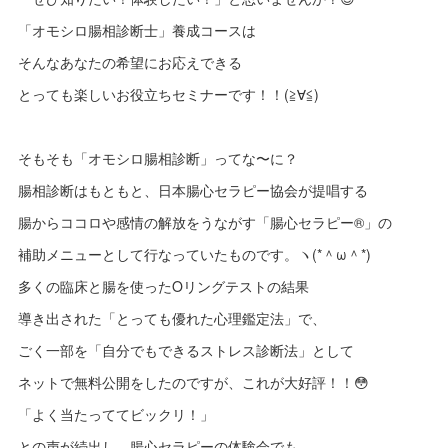
「オモシロ腸相診断士」養成コースは
そんなあなたの希望にお応えできる
とっても楽しいお役立ちセミナーです！！(≧∀≦)
そもそも「オモシロ腸相診断」ってな〜に？
腸相診断はもともと、日本腸心セラピー協会が提唱する
腸からココロや感情の解放をうながす「腸心セラピー®︎」の
補助メニューとして行なっていたものです。ヽ(*＾ω＾*)
多くの臨床と腸を使ったOリングテストの結果
導き出された「とっても優れた心理鑑定法」で、
ごく一部を「自分でもできるストレス診断法」として
ネットで無料公開をしたのですが、これが大好評！！😳
「よく当たっててビックリ！」
との声が続出し、腸心セラピーの体験会でも