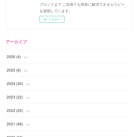
ブロックまで ご自身でも簡単に解消できるセラピー
を提唱しています。
フォロー
アーカイブ
2026
(
4
)
(
2
)
2025
(
9
)
(
1
)
(
2
)
2024
(
30
)
(
1
)
(
2
)
(
4
)
2023
(
22
)
(
1
)
(
1
)
(
1
)
2022
(
20
)
(
1
)
(
4
)
(
2
)
(
4
)
2021
(
46
)
(
1
)
(
5
)
(
1
)
(
1
)
(
1
)