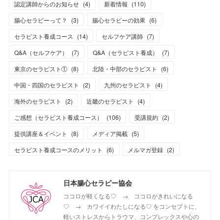
認定講師からのお知らせ
(
4
)
新着情報
(
110
)
腸心セラピーって？
(
3
)
腸心セラピーの効果
(
6
)
セラピスト養成コース
(
14
)
セルフケア講師
(
7
)
Q&A（セルフケア）
(
7
)
Q&A（セラピスト養成）
(
7
)
東京のセラピスト①
(
8
)
北陸・中部のセラピスト
(
6
)
中国・四国のセラピスト
(
2
)
九州のセラピスト
(
4
)
海外のセラピスト
(
2
)
近畿のセラピスト
(
4
)
ご感想（セラピスト養成コース）
(
106
)
受講規約
(
2
)
提供講座＆イベント
(
8
)
メディア掲載
(
5
)
セラピスト養成コースのメリット
(
6
)
メルマガ登録
(
2
)
日本腸心セラピー協会
ココロが軽くなる♡ → ココロがきれいになる
♡ → カワイイわたしになる♡ をコンセプトに、
軽いストレスからトラウマ、コンプレックスや心の