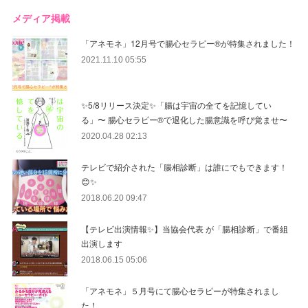
メディア掲載
「アネモネ」12月号で腸心セラピー®︎が特集されました！
2021.11.10 05:55
✨5/8リリース決定✨「腸は宇宙の全てを記憶してい
る」〜 腸心セラピー®︎で退化した腸意識を呼び覚ませ〜
2020.04.28 02:13
テレビで紹介された「腸相診断」は誰にでもできます！
😊✨
2018.06.20 09:47
【テレビ出演情報✨】当協会代表 が「腸相診断」で番組
出演します
2018.06.15 05:06
「アネモネ」５月号にて腸心セラピーが特集されまし
た！