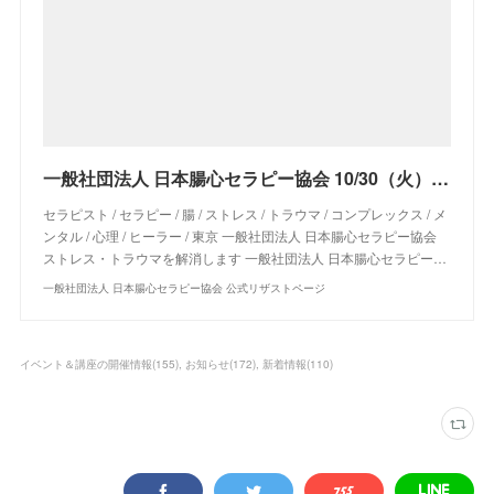
一般社団法人 日本腸心セラピー協会 10/30（火）【東京】ココロも性格も丸わかり！？「オモシロ腸相診断®︎士」養成コース（１DAY完結！）
セラピスト / セラピー / 腸 / ストレス / トラウマ / コンプレックス / メ
ンタル / 心理 / ヒーラー / 東京 一般社団法人 日本腸心セラピー協会
ストレス・トラウマを解消します 一般社団法人 日本腸心セラピー…
一般社団法人 日本腸心セラピー協会 公式リザストページ
イベント＆講座の開催情報
(
155
)
お知らせ
(
172
)
新着情報
(
110
)