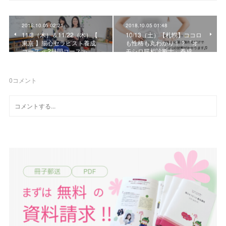
2018.10.05 02:21
2018.10.05 01:48
11/8（木）＆11/22（木）【
10/13（土）【札幌】ココロ
東京 】腸心セラピスト養成
も性格も丸わかり！？「オ
コース ≪2日間コース≫
モシロ腸相診断士」養成…
0
コメント