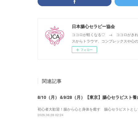
日本腸心セラピー協会
ココロが軽くなる♡ → ココロがきれ
スからトラウマ、コンプレックスや心の
フォロー
関連記事
8/10（月）＆9/28（月）【東京】腸心セラピス
初心者大歓迎！腸から心と身体を癒す 腸心セラピストとし
2026.06.26 02:24