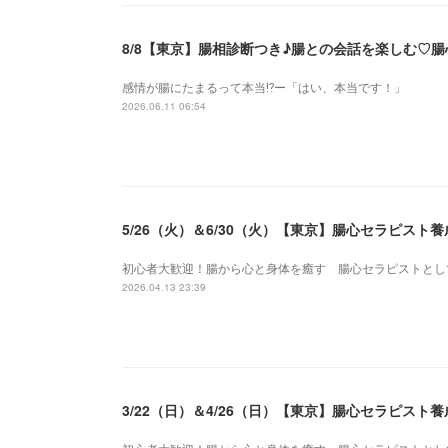
8/8【東京】腸相診断つき♪腸との会話を楽しむ♡
感情が腸にたまるって本当⁉️ー「はい、本当です！」
2026.06.11 06:54
5/26（火）＆6/30（火）【東京】腸心セラピス
初心者大歓迎！腸から心と身体を癒す 腸心セラピストとし
2026.04.13 23:39
3/22（日）＆4/26（日）【東京】腸心セラピス