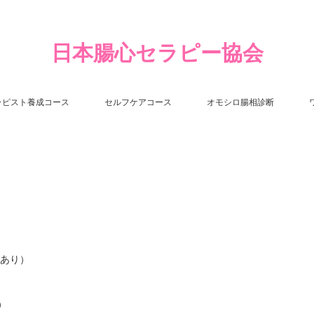
日本腸心セラピー協会
ラピスト養成コース
セルフケアコース
オモシロ腸相診断
グあり）
）