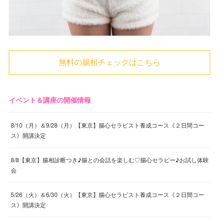
無料の腸相チェックはこちら
イベント＆講座の開催情報
8/10（月）＆9/28（月）【東京】腸心セラピスト養成コース《２日間コー
ス》開講決定
8/8【東京】腸相診断つき♪腸との会話を楽しむ♡腸心セラピー♪お試し体験
会
5/26（火）＆6/30（火）【東京】腸心セラピスト養成コース《２日間コー
ス》開講決定