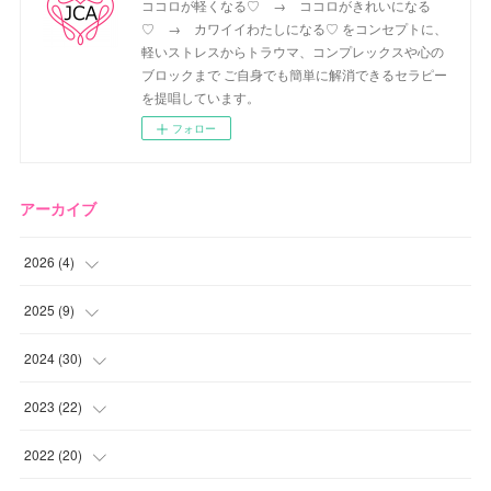
ココロが軽くなる♡ → ココロがきれいになる
♡ → カワイイわたしになる♡ をコンセプトに、
軽いストレスからトラウマ、コンプレックスや心の
ブロックまで ご自身でも簡単に解消できるセラピー
を提唱しています。
フォロー
アーカイブ
2026
(
4
)
(
2
)
2025
(
9
)
(
1
)
(
2
)
2024
(
30
)
(
1
)
(
2
)
(
4
)
2023
(
22
)
(
1
)
(
1
)
(
1
)
2022
(
20
)