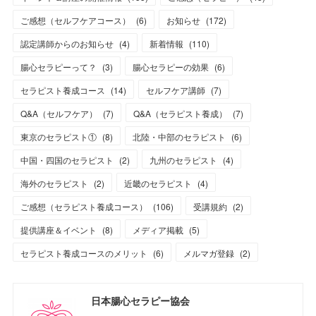
ご感想（セルフケアコース）
(
6
)
お知らせ
(
172
)
認定講師からのお知らせ
(
4
)
新着情報
(
110
)
腸心セラピーって？
(
3
)
腸心セラピーの効果
(
6
)
セラピスト養成コース
(
14
)
セルフケア講師
(
7
)
Q&A（セルフケア）
(
7
)
Q&A（セラピスト養成）
(
7
)
東京のセラピスト①
(
8
)
北陸・中部のセラピスト
(
6
)
中国・四国のセラピスト
(
2
)
九州のセラピスト
(
4
)
海外のセラピスト
(
2
)
近畿のセラピスト
(
4
)
ご感想（セラピスト養成コース）
(
106
)
受講規約
(
2
)
提供講座＆イベント
(
8
)
メディア掲載
(
5
)
セラピスト養成コースのメリット
(
6
)
メルマガ登録
(
2
)
日本腸心セラピー協会