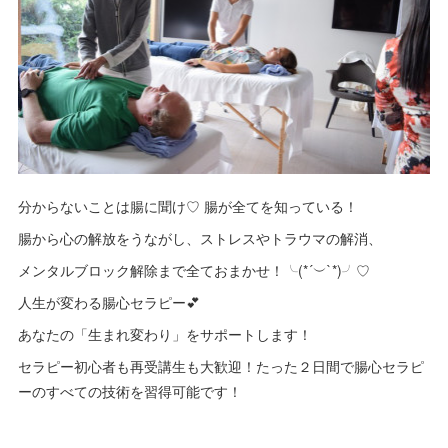
分からないことは腸に聞け♡ 腸が全てを知っている！
腸から心の解放をうながし、ストレスやトラウマの解消、
メンタルブロック解除まで全ておまかせ！╰(*´︶`*)╯♡
人生が変わる腸心セラピー💕
あなたの「生まれ変わり」をサポートします！
セラピー初心者も再受講生も大歓迎！たった２日間で腸心セラピ
ーのすべての技術を習得可能です！