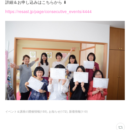
詳細＆お申し込みはこちらから ⬇
https://resast.jp/page/consecutive_events/4444
イベント＆講座の開催情報
(
155
)
お知らせ
(
172
)
新着情報
(
110
)