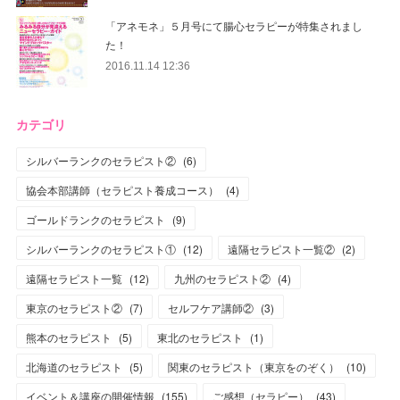
「アネモネ」５月号にて腸心セラピーが特集されまし
た！
2016.11.14 12:36
カテゴリ
シルバーランクのセラピスト②
(
6
)
協会本部講師（セラピスト養成コース）
(
4
)
ゴールドランクのセラピスト
(
9
)
シルバーランクのセラピスト①
(
12
)
遠隔セラピスト一覧②
(
2
)
遠隔セラピスト一覧
(
12
)
九州のセラピスト②
(
4
)
東京のセラピスト②
(
7
)
セルフケア講師②
(
3
)
熊本のセラピスト
(
5
)
東北のセラピスト
(
1
)
北海道のセラピスト
(
5
)
関東のセラピスト（東京をのぞく）
(
10
)
イベント＆講座の開催情報
(
155
)
ご感想（セラピー）
(
43
)