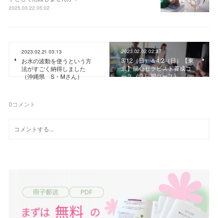
2025.03.22 05:02
2023.02.02 02:37
2023.02.21 03:13
3/12（日）＆4/2（日）【東
お水の波動を使うという方
京】腸心セラピスト養成コ
法がすごく納得しました
ース《２日間コース》
（沖縄県 S・Mさん）
0
コメント