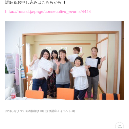
詳細＆お申し込みはこちらから ⬇
https://resast.jp/page/consecutive_events/4444
お知らせ
(
172
)
新着情報
(
110
)
提供講座＆イベント
(
8
)