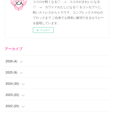
ココロが軽くなる♡ → ココロがきれいになる
♡ → カワイイわたしになる♡ をコンセプトに、
軽いストレスからトラウマ、コンプレックスや心の
ブロックまで ご自身でも簡単に解消できるセラピー
を提唱しています。
フォロー
アーカイブ
2026
(
4
)
(
2
)
2025
(
9
)
(
1
)
(
2
)
2024
(
30
)
(
1
)
(
2
)
(
4
)
2023
(
22
)
(
1
)
(
1
)
(
1
)
2022
(
20
)