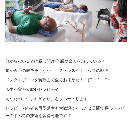
分からないことは腸に聞け♡ 腸が全てを知っている！
腸から心の解放をうながし、ストレスやトラウマの解消、
メンタルブロック解除まで全ておまかせ！╰(*´︶`*)╯♡
人生が変わる腸心セラピー💕
あなたの「生まれ変わり」をサポートします！
セラピー初心者も再受講生も大歓迎！たった２日間で腸心セラピ
ーのすべての技術を習得可能です！