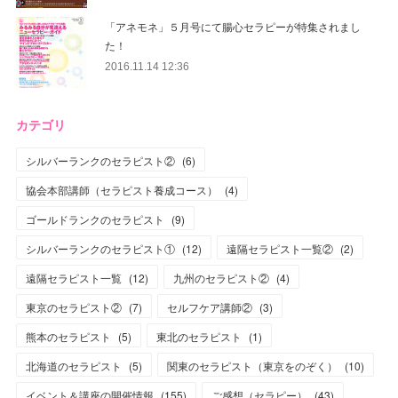
「アネモネ」５月号にて腸心セラピーが特集されまし
た！
2016.11.14 12:36
カテゴリ
シルバーランクのセラピスト②
(
6
)
協会本部講師（セラピスト養成コース）
(
4
)
ゴールドランクのセラピスト
(
9
)
シルバーランクのセラピスト①
(
12
)
遠隔セラピスト一覧②
(
2
)
遠隔セラピスト一覧
(
12
)
九州のセラピスト②
(
4
)
東京のセラピスト②
(
7
)
セルフケア講師②
(
3
)
熊本のセラピスト
(
5
)
東北のセラピスト
(
1
)
北海道のセラピスト
(
5
)
関東のセラピスト（東京をのぞく）
(
10
)
イベント＆講座の開催情報
(
155
)
ご感想（セラピー）
(
43
)