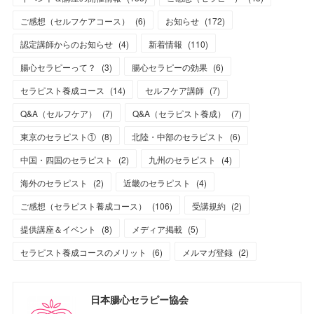
ご感想（セルフケアコース）
(
6
)
お知らせ
(
172
)
認定講師からのお知らせ
(
4
)
新着情報
(
110
)
腸心セラピーって？
(
3
)
腸心セラピーの効果
(
6
)
セラピスト養成コース
(
14
)
セルフケア講師
(
7
)
Q&A（セルフケア）
(
7
)
Q&A（セラピスト養成）
(
7
)
東京のセラピスト①
(
8
)
北陸・中部のセラピスト
(
6
)
中国・四国のセラピスト
(
2
)
九州のセラピスト
(
4
)
海外のセラピスト
(
2
)
近畿のセラピスト
(
4
)
ご感想（セラピスト養成コース）
(
106
)
受講規約
(
2
)
提供講座＆イベント
(
8
)
メディア掲載
(
5
)
セラピスト養成コースのメリット
(
6
)
メルマガ登録
(
2
)
日本腸心セラピー協会