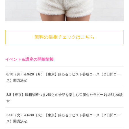
無料の腸相チェックはこちら
イベント＆講座の開催情報
8/10（月）＆9/28（月）【東京】腸心セラピスト養成コース《２日間コー
ス》開講決定
8/8【東京】腸相診断つき♪腸との会話を楽しむ♡腸心セラピー♪お試し体験
会
5/26（火）＆6/30（火）【東京】腸心セラピスト養成コース《２日間コー
ス》開講決定