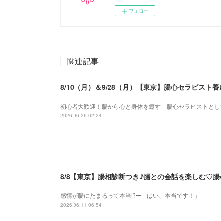
フォロー
関連記事
8/10（月）＆9/28（月）【東京】腸心セラピス
初心者大歓迎！腸から心と身体を癒す 腸心セラピストとし
2026.06.26 02:24
8/8【東京】腸相診断つき♪腸との会話を楽しむ♡
感情が腸にたまるって本当⁉️ー「はい、本当です！」
2026.06.11 06:54