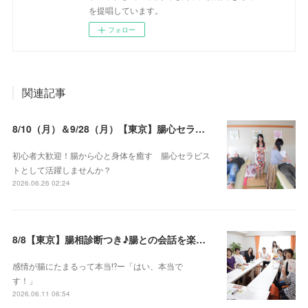
を提唱しています。
フォロー
関連記事
8/10（月）＆9/28（月）【東京】腸心セラピスト養成コース《２日間コース》開講決定
初心者大歓迎！腸から心と身体を癒す 腸心セラピス
トとして活躍しませんか？
2026.06.26 02:24
8/8【東京】腸相診断つき♪腸との会話を楽しむ♡腸心セラピー♪お試し体験会
感情が腸にたまるって本当⁉️ー「はい、本当で
す！」
2026.06.11 06:54