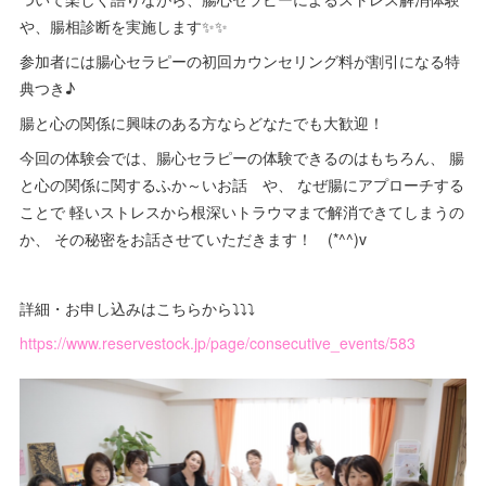
や、腸相診断を実施します✨✨
参加者には腸心セラピーの初回カウンセリング料が割引になる特
典つき♪
腸と心の関係に興味のある方ならどなたでも大歓迎！
今回の体験会では、腸心セラピーの体験できるのはもちろん、 腸
と心の関係に関するふか～いお話 や、 なぜ腸にアプローチする
ことで 軽いストレスから根深いトラウマまで解消できてしまうの
か、 その秘密をお話させていただきます！ (*^^)v
詳細・お申し込みはこちらから⤵︎⤵︎⤵︎
https://www.reservestock.jp/page/consecutive_events/583