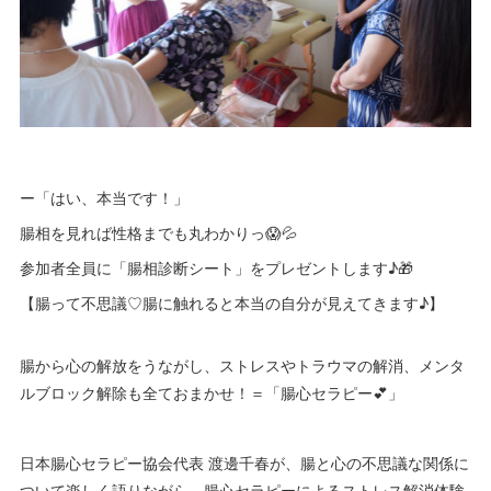
ー「はい、本当です！」
腸相を見れば性格までも丸わかりっ😱💦
参加者全員に「腸相診断シート」をプレゼントします♪🎁
【腸って不思議♡腸に触れると本当の自分が見えてきます♪】
腸から心の解放をうながし、ストレスやトラウマの解消、メンタ
ルブロック解除も全ておまかせ！＝「腸心セラピー💕」
日本腸心セラピー協会代表 渡邊千春が、腸と心の不思議な関係に
ついて楽しく語りながら、腸心セラピーによるストレス解消体験