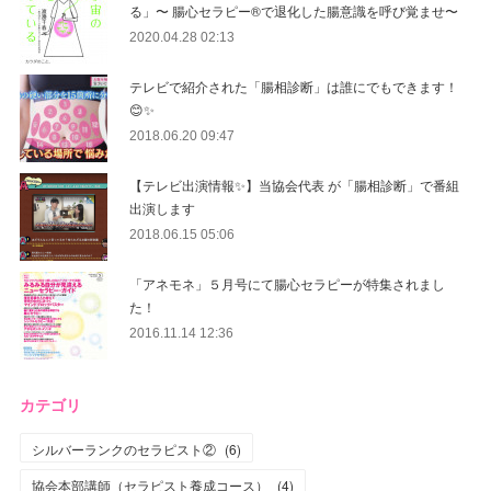
る」〜 腸心セラピー®︎で退化した腸意識を呼び覚ませ〜
2020.04.28 02:13
テレビで紹介された「腸相診断」は誰にでもできます！
😊✨
2018.06.20 09:47
【テレビ出演情報✨】当協会代表 が「腸相診断」で番組
出演します
2018.06.15 05:06
「アネモネ」５月号にて腸心セラピーが特集されまし
た！
2016.11.14 12:36
カテゴリ
シルバーランクのセラピスト②
(
6
)
協会本部講師（セラピスト養成コース）
(
4
)