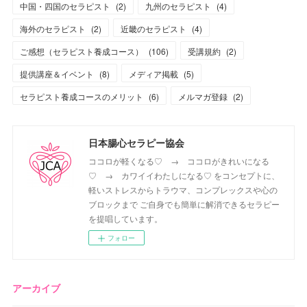
中国・四国のセラピスト
(
2
)
九州のセラピスト
(
4
)
海外のセラピスト
(
2
)
近畿のセラピスト
(
4
)
ご感想（セラピスト養成コース）
(
106
)
受講規約
(
2
)
提供講座＆イベント
(
8
)
メディア掲載
(
5
)
セラピスト養成コースのメリット
(
6
)
メルマガ登録
(
2
)
日本腸心セラピー協会
ココロが軽くなる♡ → ココロがきれいになる
♡ → カワイイわたしになる♡ をコンセプトに、
軽いストレスからトラウマ、コンプレックスや心の
ブロックまで ご自身でも簡単に解消できるセラピー
を提唱しています。
フォロー
アーカイブ