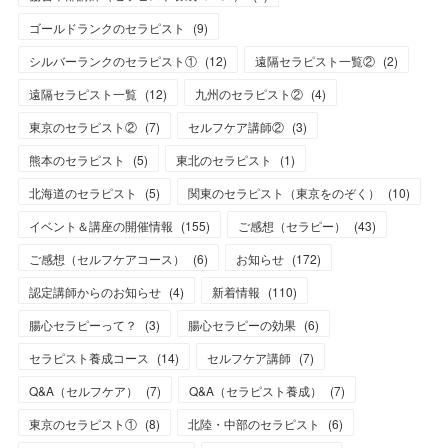
ゴールドランクのセラピスト
(
9
)
シルバーランクのセラピスト①
(
12
)
遠隔セラピスト一覧②
(
2
)
遠隔セラピスト一覧
(
12
)
九州のセラピスト②
(
4
)
東京のセラピスト②
(
7
)
セルフケア講師②
(
3
)
熊本のセラピスト
(
5
)
東北のセラピスト
(
1
)
北海道のセラピスト
(
5
)
関東のセラピスト（東京をのぞく）
(
10
)
イベント＆講座の開催情報
(
155
)
ご感想（セラピー）
(
43
)
ご感想（セルフケアコース）
(
6
)
お知らせ
(
172
)
認定講師からのお知らせ
(
4
)
新着情報
(
110
)
腸心セラピーって？
(
3
)
腸心セラピーの効果
(
6
)
セラピスト養成コース
(
14
)
セルフケア講師
(
7
)
Q&A（セルフケア）
(
7
)
Q&A（セラピスト養成）
(
7
)
東京のセラピスト①
(
8
)
北陸・中部のセラピスト
(
6
)