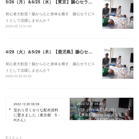
5/26（月）＆6/25（水）【東京】腸心セラピスト養成コース《２日間コース》開講決定
初心者大歓迎！腸から心と身体を癒す 腸心セラピス
トとして活躍しませんか？
2025.05.12 01:05
4/29（火）＆5/29（木）【鹿児島】腸心セラピスト養成コース《２日間コース》開講決定
初心者大歓迎！腸から心と身体を癒す 腸心セラピス
トとして活躍しませんか？
2025.03.22 05:02
2022.12.07 05:23
2022.12.20 06:28
1/29（日）＆2/12（日）
至れり尽くせりな配布資料
【東京】腸心セラピスト養
に驚きました（東京都 S・
成コース《２日間コース》
Hさん）
0
コメント