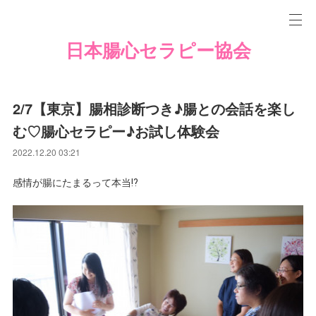
日本腸心セラピー協会
2/7【東京】腸相診断つき♪腸との会話を楽し
む♡腸心セラピー♪お試し体験会
2022.12.20 03:21
感情が腸にたまるって本当⁉️