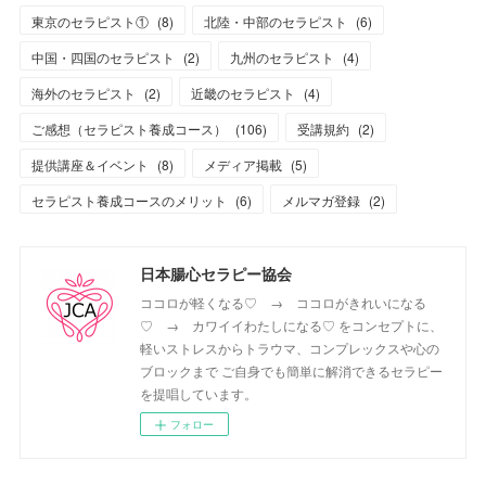
東京のセラピスト①
(
8
)
北陸・中部のセラピスト
(
6
)
中国・四国のセラピスト
(
2
)
九州のセラピスト
(
4
)
海外のセラピスト
(
2
)
近畿のセラピスト
(
4
)
ご感想（セラピスト養成コース）
(
106
)
受講規約
(
2
)
提供講座＆イベント
(
8
)
メディア掲載
(
5
)
セラピスト養成コースのメリット
(
6
)
メルマガ登録
(
2
)
日本腸心セラピー協会
ココロが軽くなる♡ → ココロがきれいになる
♡ → カワイイわたしになる♡ をコンセプトに、
軽いストレスからトラウマ、コンプレックスや心の
ブロックまで ご自身でも簡単に解消できるセラピー
を提唱しています。
フォロー