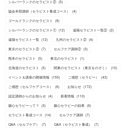
シルバーランクのセラピスト②
(
5
)
協会本部講師（セラピスト養成コース）
(
4
)
ゴールドランクのセラピスト
(
9
)
シルバーランクのセラピスト①
(
12
)
遠隔セラピスト一覧②
(
2
)
遠隔セラピスト一覧
(
12
)
九州のセラピスト②
(
4
)
東京のセラピスト②
(
7
)
セルフケア講師②
(
3
)
熊本のセラピスト
(
5
)
東北のセラピスト
(
1
)
北海道のセラピスト
(
5
)
関東のセラピスト（東京をのぞく）
(
10
)
イベント＆講座の開催情報
(
155
)
ご感想（セラピー）
(
43
)
ご感想（セルフケアコース）
(
6
)
お知らせ
(
172
)
認定講師からのお知らせ
(
4
)
新着情報
(
110
)
腸心セラピーって？
(
3
)
腸心セラピーの効果
(
6
)
セラピスト養成コース
(
14
)
セルフケア講師
(
7
)
Q&A（セルフケア）
(
7
)
Q&A（セラピスト養成）
(
7
)