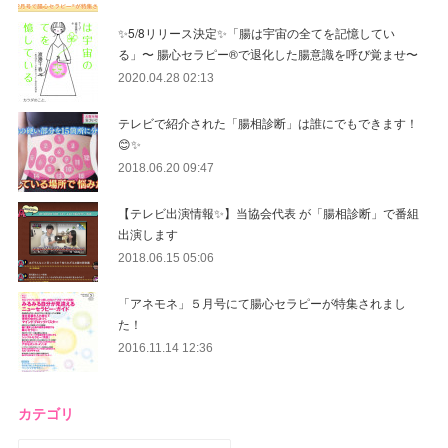
✨5/8リリース決定✨「腸は宇宙の全てを記憶してい
る」〜 腸心セラピー®︎で退化した腸意識を呼び覚ませ〜
2020.04.28 02:13
テレビで紹介された「腸相診断」は誰にでもできます！
😊✨
2018.06.20 09:47
【テレビ出演情報✨】当協会代表 が「腸相診断」で番組
出演します
2018.06.15 05:06
「アネモネ」５月号にて腸心セラピーが特集されまし
た！
2016.11.14 12:36
カテゴリ