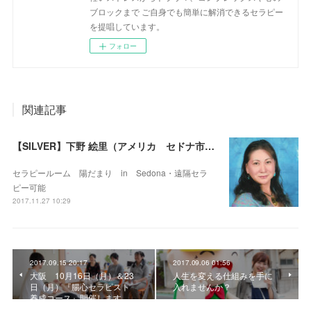
ブロックまで ご自身でも簡単に解消できるセラピー
を提唱しています。
フォロー
関連記事
【SILVER】下野 絵里（アメリカ セドナ市・遠隔セラピー可）
セラピールーム 陽だまり in Sedona・遠隔セラ
ピー可能
2017.11.27 10:29
2017.09.15 20:17
2017.09.06 01:56
大阪 10月16日（月）＆23
人生を変える仕組みを手に
日（月）『腸心セラピスト
入れませんか？
養成コース』開催します