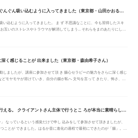
とてもわかりやすくまとまっていて、説明も上手でぐんぐん吸い込むように入ってきました（東京都・山田かおるさん）
い込むように入ってきました。 ま ず 不思議なことに、今も習得したスキ
お互いのストレスやトラウマが解消してしまう... それらをまのあたりにし…
に深く感じることが 出来ました（東京都・森由希子さん）
動しましたが、講座に参加させて頂 き 腸心セラピーの魅力をさらに深く感じ
安などモヤモヤが溶けていき、自分の腸が私へ 文句を言って きたり、怖さ、…
自分と向き合いながら、心の声を聞く感じたままに行える。 クライアントさん主体で行うとこ ろが本当に素晴らしいです（新潟県・佐藤よしみさん）
」 なっているという感覚だけで申し 込みをして参加させて頂きましたが、
 つことが できました。はるか昔に進化の過程で最初にできたのが「腸」。…