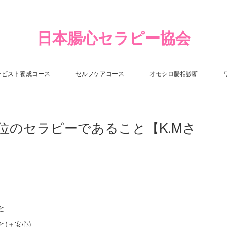
日本腸心セラピー協会
ラピスト養成コース
セルフケアコース
オモシロ腸相診断
位のセラピーであること【K.Mさ
と
(＋安心)