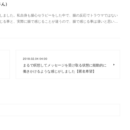
さん）
しました。私自身も腸心セラピーをした中で、腸の反応でトラウマではない
じる事と、実際に腸で感じることが違うので、腸で感じる事は凄いと思い…
2018.02.04 04:00
まるで瞑想してメッセージを受け取る状態に能動的に
働きかけるような感じがしました【匿名希望】