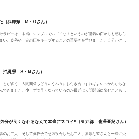
た（兵庫県 M・Oさん）
セラピーは、本当にシンプルでスゴイな！というのが講義の面からも感じら
まい、姿勢や一定の圧をキープすることの重要さを学びました。自分がク…
（沖縄県 S・Mさん）
ことが多く、人間関係もどういうふうにお付き合いすればよいのかわからな
んできました。少しずつ早くなっているのか最近は人間関係に悩むことも…
気分が良くなれるなんて本当にスゴイ‼︎（東京都 會澤亜紀さん）
講のお二人、そして体験会で意気投合したお二人、素敵な皆さんと一緒に受