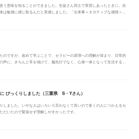
使う意味を知ることができました。生徒さん同士で実習しあったときに、自
体は敏感に感じ取るんだと実感しました。「出来事＋ネガティブな感情＝…
たのですが、改めて学ぶことで、セラピーの原理への理解が深まり、日常的
の声に、きちんと耳を傾けて、脳先行でなく、心身一体となって生活する…
に びっくりしました（三重県 S・Yさん）
りしました。いやな人はいろいろ言わなくて良いので多くの人につかえるセ
ただいたので緊張せず理解しやすかったです。