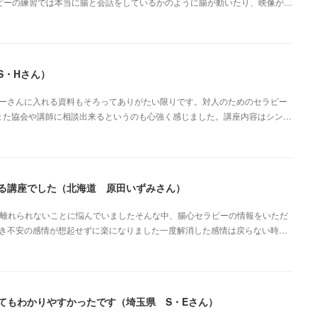
ピーの練習では本当に腸と会話をしているかのように腸が動いたり、映像が…
S・Hさん）
ーさんに入れる資料もそろってありがたい限りです。対人のためのセラピー
また協会や講師に相談出来るというのも心強く感じました。講座内容はシン…
る講座でした（北海道 原田いずみさん）
ら離れられないことに悩んでいましたそんな中、腸心セラピーの情報をいただ
き不安の感情が想起せずに楽になりました一度解消した感情は戻らない時…
てもわかりやすかったです（埼玉県 S・Eさん）