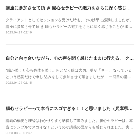
講座に参加させて頂 き 腸心セラピーの魅力をさらに深く感じることが 出来ました（東京都・森由希子さん）
クライアントとしてセッションを受けた時も、その効果に感動しましたが、
講座に参加させて頂 き 腸心セラピーの魅力をさらに深く感じることが 出…
2023.04.27 02:16
自分と向き合いながら、心の声を聞く感じたままに行える。 クライアントさん主体で行うとこ ろが本当に素晴らしいです（新潟県・佐藤よしみさん）
*腸が整うと心も身体も整う。何となく腸は大切、腸が「キー」 なっている
という感覚だけで申し 込みをして参加させて頂きましたが、 一回目の講…
2023.04.27 02:15
腸心セラピーって本当にスゴすぎる！！と思いました（兵庫県 M・Oさん）
講義の概要と理論はわかりやすく納得して進みました。腸心セラピーは、本
当にシンプルでスゴイな！というのが講義の面からも感じられました。実…
2023.03.28 01:47