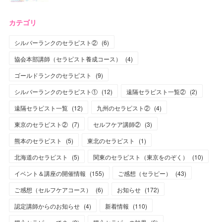
カテゴリ
シルバーランクのセラピスト②
(
6
)
協会本部講師（セラピスト養成コース）
(
4
)
ゴールドランクのセラピスト
(
9
)
シルバーランクのセラピスト①
(
12
)
遠隔セラピスト一覧②
(
2
)
遠隔セラピスト一覧
(
12
)
九州のセラピスト②
(
4
)
東京のセラピスト②
(
7
)
セルフケア講師②
(
3
)
熊本のセラピスト
(
5
)
東北のセラピスト
(
1
)
北海道のセラピスト
(
5
)
関東のセラピスト（東京をのぞく）
(
10
)
イベント＆講座の開催情報
(
155
)
ご感想（セラピー）
(
43
)
ご感想（セルフケアコース）
(
6
)
お知らせ
(
172
)
認定講師からのお知らせ
(
4
)
新着情報
(
110
)