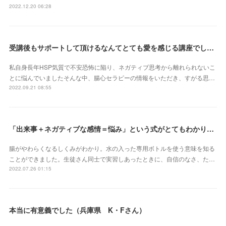
2022.12.20 06:28
受講後もサポートして頂けるなんてとても愛を感じる講座でした（北海道 原田いずみさん）
私自身長年HSP気質で不安恐怖に陥り、ネガティブ思考から離れられないこ
とに悩んでいましたそんな中、腸心セラピーの情報をいただき、すがる思…
2022.09.21 08:55
「出来事＋ネガティブな感情＝悩み」という式がとてもわかりやすかったです（埼玉県 S・Eさん）
腸がやわらくなるしくみがわかり。水の入った専用ボトルを使う意味を知る
ことができました。生徒さん同士で実習しあったときに、自信のなさ、た…
2022.07.26 01:15
本当に有意義でした（兵庫県 K・Fさん）