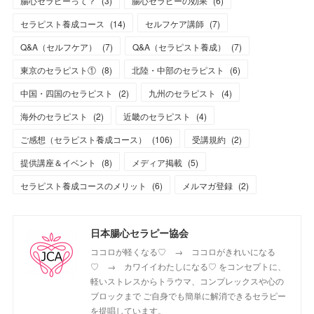
腸心セラピーって？
(
3
)
腸心セラピーの効果
(
6
)
セラピスト養成コース
(
14
)
セルフケア講師
(
7
)
Q&A（セルフケア）
(
7
)
Q&A（セラピスト養成）
(
7
)
東京のセラピスト①
(
8
)
北陸・中部のセラピスト
(
6
)
中国・四国のセラピスト
(
2
)
九州のセラピスト
(
4
)
海外のセラピスト
(
2
)
近畿のセラピスト
(
4
)
ご感想（セラピスト養成コース）
(
106
)
受講規約
(
2
)
提供講座＆イベント
(
8
)
メディア掲載
(
5
)
セラピスト養成コースのメリット
(
6
)
メルマガ登録
(
2
)
日本腸心セラピー協会
ココロが軽くなる♡ → ココロがきれいになる
♡ → カワイイわたしになる♡ をコンセプトに、
軽いストレスからトラウマ、コンプレックスや心の
ブロックまで ご自身でも簡単に解消できるセラピー
を提唱しています。