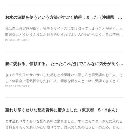
お水の波動を使うという方法がすごく納得しました（沖縄県 S・Mさん）
私は自己肯定感が低く、物事をマイナスに受け取ってしまうことが多く、人
間関係もどういうふうにお付き合いすればよいのかわからなく、自己啓発…
2023.02.21 03:13
腸に委ねる、信頼する。 たったこれだけでこんなに気分が良くなれるなんて本当にスゴイ‼︎（東京都 會澤亜紀さん）
きょろ子先生のサバサバした感じと小気味いい話し方と再受講のお二人、そ
して体験会で意気投合したお二人、素敵な皆さんと一緒に受講できてとて…
2022.12.20 06:29
至れり尽くせりな配布資料に驚きました（東京都 S・Hさん）
まず至れり尽くせりな配布資料に驚きました。すぐにモニターさんに入れる
資料もそろってありがたい限りです。対人のためのセラピーのため、どん…