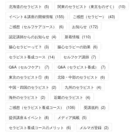
北海道のセラピスト
(
5
)
関東のセラピスト（東京をのぞく）
(
10
)
イベント＆講座の開催情報
(
155
)
ご感想（セラピー）
(
43
)
ご感想（セルフケアコース）
(
6
)
お知らせ
(
172
)
認定講師からのお知らせ
(
4
)
新着情報
(
110
)
腸心セラピーって？
(
3
)
腸心セラピーの効果
(
6
)
セラピスト養成コース
(
14
)
セルフケア講師
(
7
)
Q&A（セルフケア）
(
7
)
Q&A（セラピスト養成）
(
7
)
東京のセラピスト①
(
8
)
北陸・中部のセラピスト
(
6
)
中国・四国のセラピスト
(
2
)
九州のセラピスト
(
4
)
海外のセラピスト
(
2
)
近畿のセラピスト
(
4
)
ご感想（セラピスト養成コース）
(
106
)
受講規約
(
2
)
提供講座＆イベント
(
8
)
メディア掲載
(
5
)
セラピスト養成コースのメリット
(
6
)
メルマガ登録
(
2
)