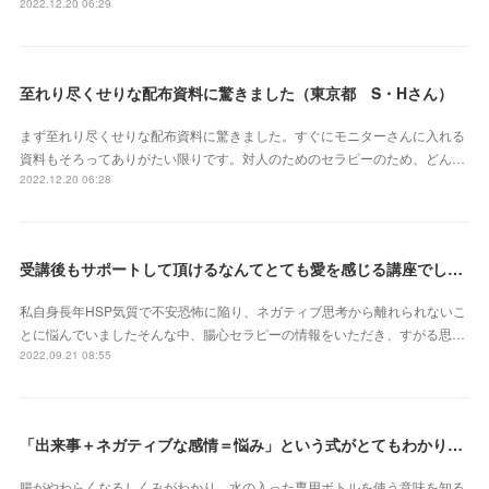
2022.12.20 06:29
至れり尽くせりな配布資料に驚きました（東京都 S・Hさん）
まず至れり尽くせりな配布資料に驚きました。すぐにモニターさんに入れる
資料もそろってありがたい限りです。対人のためのセラピーのため、どん…
2022.12.20 06:28
受講後もサポートして頂けるなんてとても愛を感じる講座でした（北海道 原田いずみさん）
私自身長年HSP気質で不安恐怖に陥り、ネガティブ思考から離れられないこ
とに悩んでいましたそんな中、腸心セラピーの情報をいただき、すがる思…
2022.09.21 08:55
「出来事＋ネガティブな感情＝悩み」という式がとてもわかりやすかったです（埼玉県 S・Eさん）
腸がやわらくなるしくみがわかり。水の入った専用ボトルを使う意味を知る