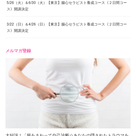
5/26（火）＆6/30（火）【東京】腸心セラピスト養成コース《２日間コー
ス》開講決定
3/22（日）＆4/26（日）【東京】腸心セラピスト養成コース《２日間コー
ス》開講決定
メルマガ登録
大好評！「腸をさわって自己診断☆あなたの隠されたトラウマを