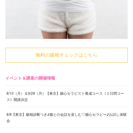
無料の腸相チェックはこちら
イベント＆講座の開催情報
8/10（月）＆9/28（月）【東京】腸心セラピスト養成コース《２日間コー
ス》開講決定
8/8【東京】腸相診断つき♪腸との会話を楽しむ♡腸心セラピー♪お試し体験
会