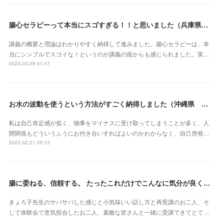
腸心セラピーって本当にスゴすぎる！！と思いました（兵庫県 M・Oさん）
講義の概要と理論はわかりやすく納得して進みました。腸心セラピーは、本
当にシンプルでスゴイな！というのが講義の面からも感じられました。実…
2023.03.28 01:47
お水の波動を使うという方法がすごく納得しました（沖縄県 S・Mさん）
私は自己肯定感が低く、物事をマイナスに受け取ってしまうことが多く、人
間関係もどういうふうにお付き合いすればよいのかわからなく、自己啓発…
2023.02.21 03:13
腸に委ねる、信頼する。 たったこれだけでこんなに気分が良くなれるなんて本当にスゴイ‼︎（東京都 會澤亜紀さん）
きょろ子先生のサバサバした感じと小気味いい話し方と再受講のお二人、そ
して体験会で意気投合したお二人、素敵な皆さんと一緒に受講できてとて…