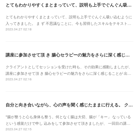
とてもわかりやすくまとまっていて、説明も上手でぐんぐん吸い込むように入ってきました（東京都・山田かおるさん）
とてもわかりやすくまとまっていて、説明も上手でぐんぐん吸い込むように
入ってきました。 ま ず 不思議なことに、今も習得したスキルをテキスト…
2023.04.27 02:18
講座に参加させて頂 き 腸心セラピーの魅力をさらに深く感じることが 出来ました（東京都・森由希子さん）
クライアントとしてセッションを受けた時も、その効果に感動しましたが、
講座に参加させて頂 き 腸心セラピーの魅力をさらに深く感じることが 出…
2023.04.27 02:16
自分と向き合いながら、心の声を聞く感じたままに行える。 クライアントさん主体で行うとこ ろが本当に素晴らしいです（新潟県・佐藤よしみさん）
*腸が整うと心も身体も整う。何となく腸は大切、腸が「キー」 なっている
という感覚だけで申し 込みをして参加させて頂きましたが、 一回目の講…
2023.04.27 02:15