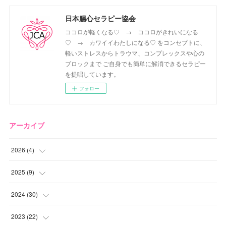
日本腸心セラピー協会
ココロが軽くなる♡ → ココロがきれいになる
♡ → カワイイわたしになる♡ をコンセプトに、
軽いストレスからトラウマ、コンプレックスや心の
ブロックまで ご自身でも簡単に解消できるセラピー
を提唱しています。
フォロー
アーカイブ
2026
(
4
)
(
2
)
2025
(
9
)
(
1
)
(
2
)
2024
(
30
)
(
1
)
(
2
)
(
4
)
2023
(
22
)