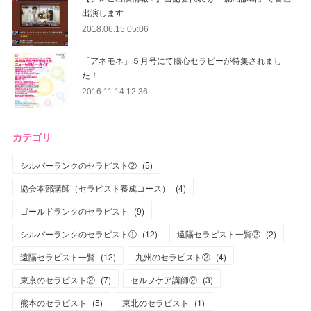
出演します
2018.06.15 05:06
「アネモネ」５月号にて腸心セラピーが特集されまし
た！
2016.11.14 12:36
カテゴリ
シルバーランクのセラピスト②
(
5
)
協会本部講師（セラピスト養成コース）
(
4
)
ゴールドランクのセラピスト
(
9
)
シルバーランクのセラピスト①
(
12
)
遠隔セラピスト一覧②
(
2
)
遠隔セラピスト一覧
(
12
)
九州のセラピスト②
(
4
)
東京のセラピスト②
(
7
)
セルフケア講師②
(
3
)
熊本のセラピスト
(
5
)
東北のセラピスト
(
1
)