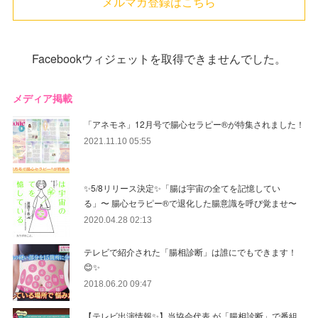
メルマガ登録はこちら
Facebookウィジェットを取得できませんでした。
メディア掲載
「アネモネ」12月号で腸心セラピー®︎が特集されました！
2021.11.10 05:55
✨5/8リリース決定✨「腸は宇宙の全てを記憶してい
る」〜 腸心セラピー®︎で退化した腸意識を呼び覚ませ〜
2020.04.28 02:13
テレビで紹介された「腸相診断」は誰にでもできます！
😊✨
2018.06.20 09:47
【テレビ出演情報✨】当協会代表 が「腸相診断」で番組