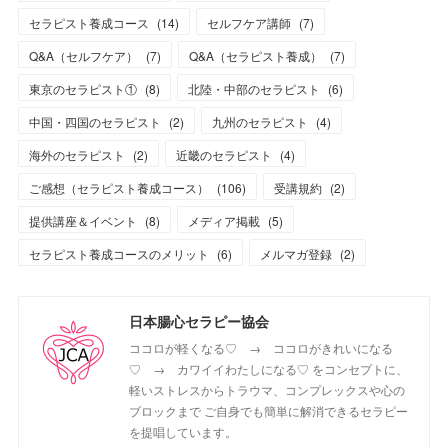
セラピスト養成コース
(
14
)
セルフケア講師
(
7
)
Q&A（セルフケア）
(
7
)
Q&A（セラピスト養成）
(
7
)
東京のセラピスト①
(
8
)
北陸・中部のセラピスト
(
6
)
中国・四国のセラピスト
(
2
)
九州のセラピスト
(
4
)
海外のセラピスト
(
2
)
近畿のセラピスト
(
4
)
ご感想（セラピスト養成コース）
(
106
)
受講規約
(
2
)
提供講座＆イベント
(
8
)
メディア掲載
(
5
)
セラピスト養成コースのメリット
(
6
)
メルマガ登録
(
2
)
日本腸心セラピー協会
ココロが軽くなる♡ → ココロがきれいになる
♡ → カワイイわたしになる♡ をコンセプトに、
軽いストレスからトラウマ、コンプレックスや心の
ブロックまで ご自身でも簡単に解消できるセラピー
を提唱しています。