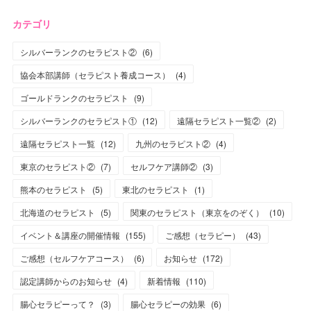
カテゴリ
シルバーランクのセラピスト②
(
6
)
協会本部講師（セラピスト養成コース）
(
4
)
ゴールドランクのセラピスト
(
9
)
シルバーランクのセラピスト①
(
12
)
遠隔セラピスト一覧②
(
2
)
遠隔セラピスト一覧
(
12
)
九州のセラピスト②
(
4
)
東京のセラピスト②
(
7
)
セルフケア講師②
(
3
)
熊本のセラピスト
(
5
)
東北のセラピスト
(
1
)
北海道のセラピスト
(
5
)
関東のセラピスト（東京をのぞく）
(
10
)
イベント＆講座の開催情報
(
155
)
ご感想（セラピー）
(
43
)
ご感想（セルフケアコース）
(
6
)
お知らせ
(
172
)
認定講師からのお知らせ
(
4
)
新着情報
(
110
)
腸心セラピーって？
(
3
)
腸心セラピーの効果
(
6
)