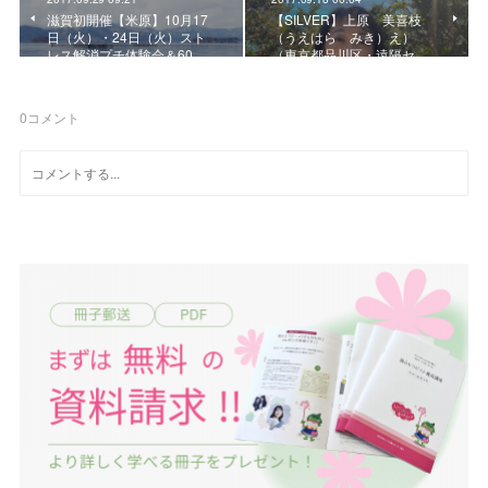
滋賀初開催【米原】10月17
【SILVER】上原 美喜枝
日（火）・24日（火）スト
（うえはら みき）え）
レス解消プチ体験会＆60…
（東京都品川区・遠隔セ…
0
コメント