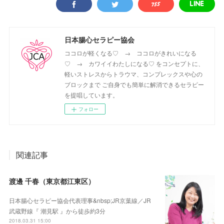
日本腸心セラピー協会
ココロが軽くなる♡ → ココロがきれいになる
♡ → カワイイわたしになる♡ をコンセプトに、
軽いストレスからトラウマ、コンプレックスや心の
ブロックまで ご自身でも簡単に解消できるセラピー
を提唱しています。
フォロー
関連記事
渡邊 千春（東京都江東区）
日本腸心セラピー協会代表理事&nbsp;JR京葉線／JR
武蔵野線『 潮見駅 』から徒歩約3分
2018.03.31 15:00