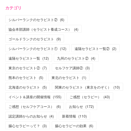
カテゴリ
シルバーランクのセラピスト②
(
6
)
協会本部講師（セラピスト養成コース）
(
4
)
ゴールドランクのセラピスト
(
9
)
シルバーランクのセラピスト①
(
12
)
遠隔セラピスト一覧②
(
2
)
遠隔セラピスト一覧
(
12
)
九州のセラピスト②
(
4
)
東京のセラピスト②
(
7
)
セルフケア講師②
(
3
)
熊本のセラピスト
(
5
)
東北のセラピスト
(
1
)
北海道のセラピスト
(
5
)
関東のセラピスト（東京をのぞく）
(
10
)
イベント＆講座の開催情報
(
155
)
ご感想（セラピー）
(
43
)
ご感想（セルフケアコース）
(
6
)
お知らせ
(
172
)
認定講師からのお知らせ
(
4
)
新着情報
(
110
)
腸心セラピーって？
(
3
)
腸心セラピーの効果
(
6
)