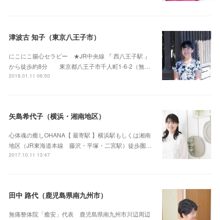
津波古 知子（東京八王子市）
にこにこ腸心セラピー ★JR中央線 『 西八王子駅 』
から徒歩約8分 東京都八王子市千人町1-6-2（無…
2018.01.11 06:50
矢島希代子（横浜・湘南地区）
心体魂の癒しOHANA【 最寄駅 】横浜駅もしくは湘南
地区（JR東海道本線 藤沢・平塚・二宮駅）徒歩圏…
2017.10.11 13:47
田中 路代（鹿児島県南九州市）
無痛整体院「癒安」代表 鹿児島県南九州市川辺周辺