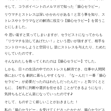
そして、コラボイベントのメルマガで知った「腸心セラピー」
リウマチとストレスは深いかかわりがある！と言う事を知り、ス
トレスやトラウマなどの解消に役立つ【腸心セラピー】を習うこ
とにしました。
今 思い返すと笑ってしまいますが、セラピストになってからも
『リウマチを治してあげたい！』という思いが強すぎて、相手を
コントロールしようと空回りし 逆にストレスを与えたり、ためた
りしていたのです。
そんなわたしを救ってくれたのは【腸心セラピー】でした。
しかも、日々の生活の中でのストレスも解消でき、仕事や人間関
係においても 劇的に暮らしやすくなり、『な～んだ！一番「腸心
セラピー」が必要だったのはわたしだったんだ～』と気づくとと
もに、【相手に判断や選択を任せる】ことができるようになり、
気持ちもどんどん楽になっていったのです♪
そして、ものすごく嬉しいことがおきました ！
私の「腸心セラピー」を受けてくださったかたが、腸心セラピス