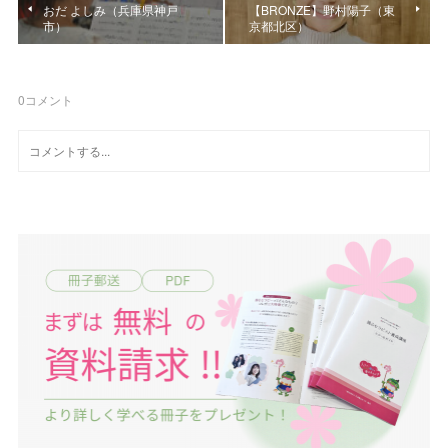
おだ よしみ（兵庫県神戸
【BRONZE】野村陽子（東
市）
京都北区）
0
コメント