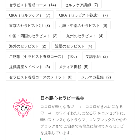
セラピスト養成コース
(
14
)
セルフケア講師
(
7
)
Q&A（セルフケア）
(
7
)
Q&A（セラピスト養成）
(
7
)
東京のセラピスト①
(
8
)
北陸・中部のセラピスト
(
6
)
中国・四国のセラピスト
(
2
)
九州のセラピスト
(
4
)
海外のセラピスト
(
2
)
近畿のセラピスト
(
4
)
ご感想（セラピスト養成コース）
(
106
)
受講規約
(
2
)
提供講座＆イベント
(
8
)
メディア掲載
(
5
)
セラピスト養成コースのメリット
(
6
)
メルマガ登録
(
2
)
日本腸心セラピー協会
ココロが軽くなる♡ → ココロがきれいになる
♡ → カワイイわたしになる♡ をコンセプトに、
軽いストレスからトラウマ、コンプレックスや心の
ブロックまで ご自身でも簡単に解消できるセラピー
を提唱しています。