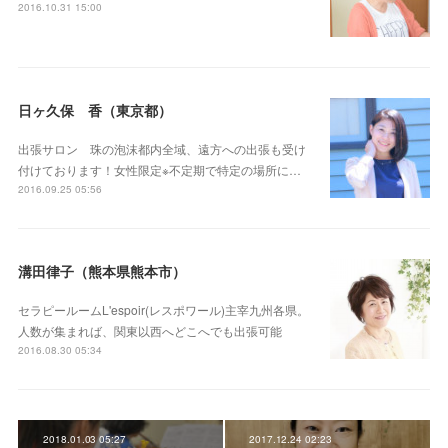
2016.10.31 15:00
日ヶ久保 香（東京都）
出張サロン 珠の泡沫都内全域、遠方への出張も受け
付けております！女性限定※不定期で特定の場所に…
2016.09.25 05:56
溝田律子（熊本県熊本市）
セラピールームL'espoir(レスポワール)主宰九州各県。
人数が集まれば、関東以西へどこへでも出張可能
2016.08.30 05:34
2018.01.03 05:27
2017.12.24 02:23