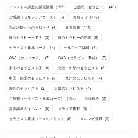
イベント＆講座の開催情報
(
155
)
ご感想（セラピー）
(
43
)
ご感想（セルフケアコース）
(
6
)
お知らせ
(
172
)
認定講師からのお知らせ
(
4
)
新着情報
(
110
)
腸心セラピーって？
(
3
)
腸心セラピーの効果
(
6
)
セラピスト養成コース
(
14
)
セルフケア講師
(
7
)
Q&A（セルフケア）
(
7
)
Q&A（セラピスト養成）
(
7
)
東京のセラピスト①
(
8
)
北陸・中部のセラピスト
(
6
)
中国・四国のセラピスト
(
2
)
九州のセラピスト
(
4
)
海外のセラピスト
(
2
)
近畿のセラピスト
(
4
)
ご感想（セラピスト養成コース）
(
106
)
受講規約
(
2
)
提供講座＆イベント
(
8
)
メディア掲載
(
5
)
セラピスト養成コースのメリット
(
6
)
メルマガ登録
(
2
)