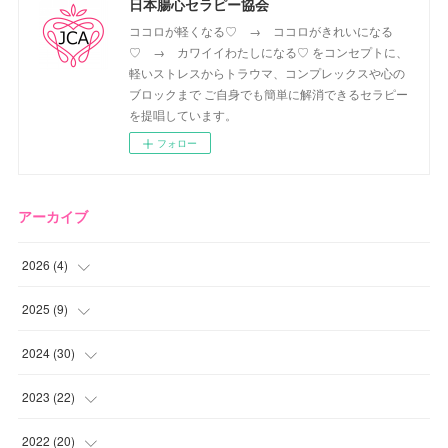
日本腸心セラピー協会
ココロが軽くなる♡ → ココロがきれいになる
♡ → カワイイわたしになる♡ をコンセプトに、
軽いストレスからトラウマ、コンプレックスや心の
ブロックまで ご自身でも簡単に解消できるセラピー
を提唱しています。
フォロー
アーカイブ
2026
(
4
)
(
2
)
2025
(
9
)
(
1
)
(
2
)
2024
(
30
)
(
1
)
(
2
)
(
4
)
2023
(
22
)
(
1
)
(
1
)
(
1
)
2022
(
20
)