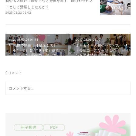
初心者大歓迎！腸から心と身体を癒す 腸心セラピス
トとして活躍しませんか？
2025.03.22 05:02
2017.03.24 01:48
2017.03.08 03:37
札幌で開催！【残席１名】
３月＆４月の腸心セラピス
4/7（金）＆ 4/19（水）腸心
ト養成コースならびにイベ
セラピスト養成コース ≪2…
ント講座情報【広島・福…
0
コメント