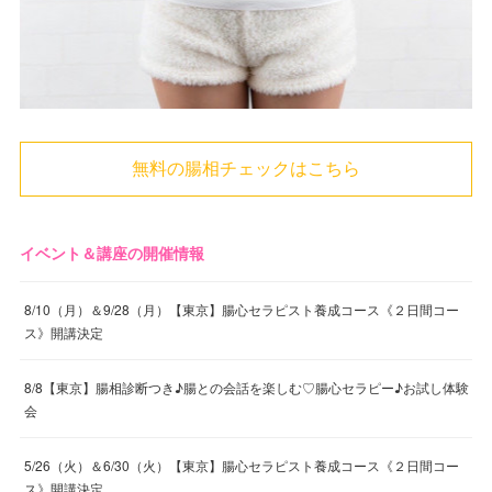
無料の腸相チェックはこちら
イベント＆講座の開催情報
8/10（月）＆9/28（月）【東京】腸心セラピスト養成コース《２日間コー
ス》開講決定
8/8【東京】腸相診断つき♪腸との会話を楽しむ♡腸心セラピー♪お試し体験
会
5/26（火）＆6/30（火）【東京】腸心セラピスト養成コース《２日間コー
ス》開講決定