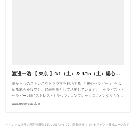
渡邊一浩 【 東京 】4/1（土）＆ 4/15（土）腸心セラピスト養成コース ≪2日間コース≫
腸から心のストレスやトラウマを解消する 『 腸心セラピー 』 を広
める協会を設立し、代表理事として活動しています。 セラピスト /
セラピー / 腸 / ストレス / トラウマ / コンプレックス / メンタル / 心…
www.reservestock.jp
イベント＆講座の開催情報
(
155
)
お知らせ
(
172
)
新着情報
(
110
)
セラピスト養成コース
(
14
)