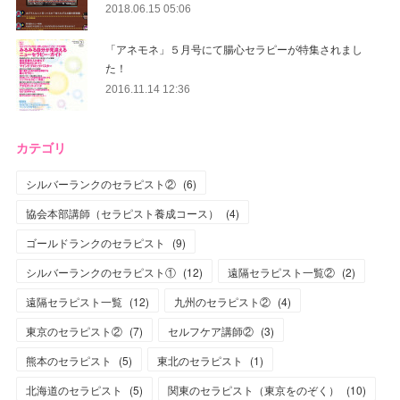
2018.06.15 05:06
「アネモネ」５月号にて腸心セラピーが特集されまし
た！
2016.11.14 12:36
カテゴリ
シルバーランクのセラピスト②
(
6
)
協会本部講師（セラピスト養成コース）
(
4
)
ゴールドランクのセラピスト
(
9
)
シルバーランクのセラピスト①
(
12
)
遠隔セラピスト一覧②
(
2
)
遠隔セラピスト一覧
(
12
)
九州のセラピスト②
(
4
)
東京のセラピスト②
(
7
)
セルフケア講師②
(
3
)
熊本のセラピスト
(
5
)
東北のセラピスト
(
1
)
北海道のセラピスト
(
5
)
関東のセラピスト（東京をのぞく）
(
10
)