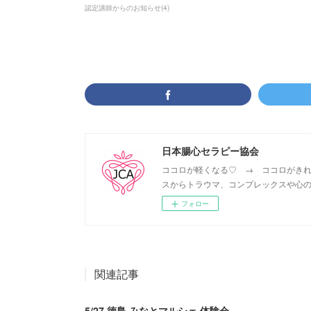
認定講師からのお知らせ
(
4
)
日本腸心セラピー協会
ココロが軽くなる♡ → ココロがきれ
スからトラウマ、コンプレックスや心の
フォロー
関連記事
5/27 徳島 みなとマルシェ 体験会