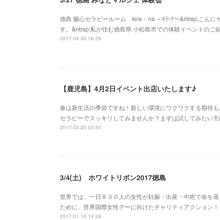
徳島 腸心セラピールーム kira・na ～ｷﾗｰﾅ～&nbsp
す。&nbsp;私が住む徳島県 小松島市での体験イベントの
2017.04.30 16:29
【鹿児島】4月2日イベント出店いたします♪
春は新生活の季節ですね！新しい環境にワクワクする期待も
セラピーでスッキリしてみませんか？まずは試してみたい方
2017.03.25 03:50
3/4(土) ホワイトリボン2017徳島
世界では、一日８３０人の女性が妊娠・出産・中絶で命を落
ために、世界国際女性デーに向けたチャリティアクション！
2017.01.10 14:28