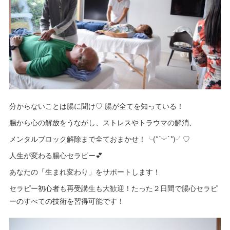
分からないことは腸に聞け♡ 腸が全てを知っている！
腸から心の解放をうながし、ストレスやトラウマの解消、
メンタルブロック解除まで全ておまかせ！╰(*´︶`*)╯♡
人生が変わる腸心セラピー💕
あなたの「生まれ変わり」をサポートします！
セラピー初心者も再受講生も大歓迎！たった２日間で腸心セラピ
ーのすべての技術を習得可能です！