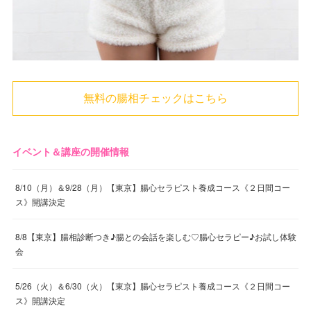
無料の腸相チェックはこちら
イベント＆講座の開催情報
8/10（月）＆9/28（月）【東京】腸心セラピスト養成コース《２日間コー
ス》開講決定
8/8【東京】腸相診断つき♪腸との会話を楽しむ♡腸心セラピー♪お試し体験
会
5/26（火）＆6/30（火）【東京】腸心セラピスト養成コース《２日間コー
ス》開講決定