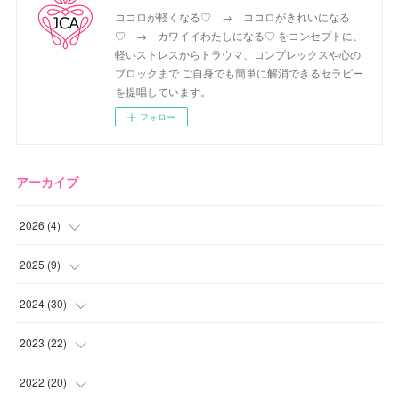
ココロが軽くなる♡ → ココロがきれいになる
♡ → カワイイわたしになる♡ をコンセプトに、
軽いストレスからトラウマ、コンプレックスや心の
ブロックまで ご自身でも簡単に解消できるセラピー
を提唱しています。
フォロー
アーカイブ
2026
(
4
)
(
2
)
2025
(
9
)
(
1
)
(
2
)
2024
(
30
)
(
1
)
(
2
)
(
4
)
2023
(
22
)
(
1
)
(
1
)
(
1
)
2022
(
20
)