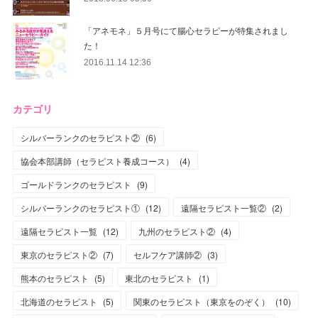
「アネモネ」５月号にて腸心セラピーが特集されまし
た！
2016.11.14 12:36
カテゴリ
シルバーランクのセラピスト②
(
6
)
協会本部講師（セラピスト養成コース）
(
4
)
ゴールドランクのセラピスト
(
9
)
シルバーランクのセラピスト①
(
12
)
遠隔セラピスト一覧②
(
2
)
遠隔セラピスト一覧
(
12
)
九州のセラピスト②
(
4
)
東京のセラピスト②
(
7
)
セルフケア講師②
(
3
)
熊本のセラピスト
(
5
)
東北のセラピスト
(
1
)
北海道のセラピスト
(
5
)
関東のセラピスト（東京をのぞく）
(
10
)