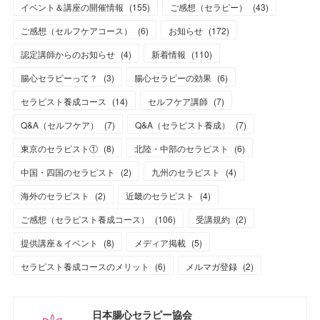
イベント＆講座の開催情報
(
155
)
ご感想（セラピー）
(
43
)
ご感想（セルフケアコース）
(
6
)
お知らせ
(
172
)
認定講師からのお知らせ
(
4
)
新着情報
(
110
)
腸心セラピーって？
(
3
)
腸心セラピーの効果
(
6
)
セラピスト養成コース
(
14
)
セルフケア講師
(
7
)
Q&A（セルフケア）
(
7
)
Q&A（セラピスト養成）
(
7
)
東京のセラピスト①
(
8
)
北陸・中部のセラピスト
(
6
)
中国・四国のセラピスト
(
2
)
九州のセラピスト
(
4
)
海外のセラピスト
(
2
)
近畿のセラピスト
(
4
)
ご感想（セラピスト養成コース）
(
106
)
受講規約
(
2
)
提供講座＆イベント
(
8
)
メディア掲載
(
5
)
セラピスト養成コースのメリット
(
6
)
メルマガ登録
(
2
)
日本腸心セラピー協会