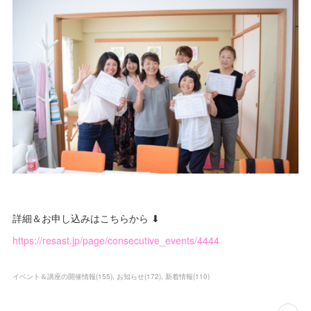
詳細＆お申し込みはこちらから ⬇
https://resast.jp/page/consecutive_events/4444
イベント＆講座の開催情報
(
155
)
お知らせ
(
172
)
新着情報
(
110
)