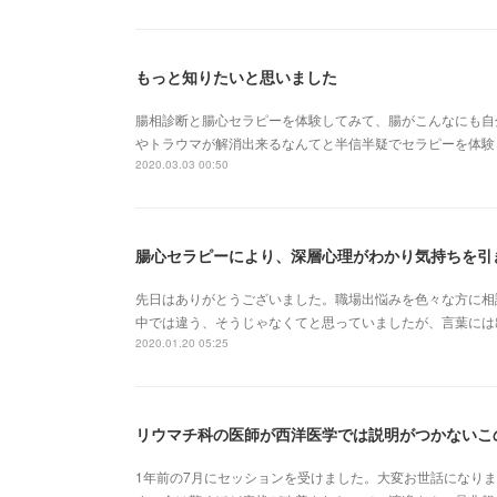
もっと知りたいと思いました
腸相診断と腸心セラピーを体験してみて、腸がこんなにも自
やトラウマが解消出来るなんてと半信半疑でセラピーを体験
2020.03.03 00:50
腸心セラピーにより、深層心理がわかり気持ちを引
先日はありがとうございました。職場出悩みを色々な方に相
中では違う、そうじゃなくてと思っていましたが、言葉には
2020.01.20 05:25
リウマチ科の医師が西洋医学では説明がつかないこ
1年前の7月にセッションを受けました。大変お世話になり