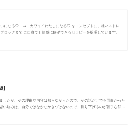
いになる♡ → カワイイわたしになる♡ をコンセプトに、軽いストレ
ブロックまで ご自身でも簡単に解消できるセラピーを提唱しています。
望】
ましたが、その理由や内容は知らなかったので、その話だけでも面白かった
思い込みは、自分ではなかなかきづけないので、掘り下げるのが苦手な私…