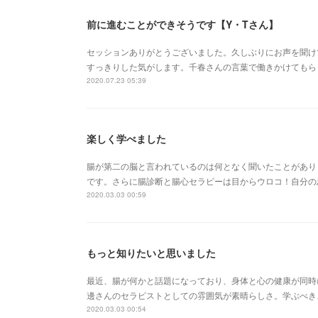
前に進むことができそうです【Y・Tさん】
セッションありがとうございました。久しぶりにお声を聞け
すっきりした気がします。千春さんの言葉で働きかけてもら
2020.07.23 05:39
楽しく学べました
腸が第二の脳と言われているのは何となく聞いたことがあり
です。さらに腸診断と腸心セラピーは目からウロコ！自分の
2020.03.03 00:59
もっと知りたいと思いました
最近、腸が何かと話題になっており、身体と心の健康が同時
邊さんのセラピストとしての雰囲気が素晴らしさ。学ぶべき
2020.03.03 00:54