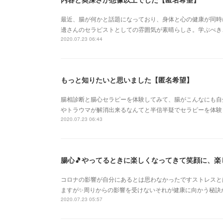
最近、腸が何かと話題になっており、身体と心の健康が同時
邊さんのセラピストとしての雰囲気が素晴らしさ。学ぶべき
2020.07.23 06:44
もっと知りたいと思いました【匿名希望】
腸相診断と腸心セラピーを体験してみて、腸がこんなにも自
やトラウマが解消出来るなんてと半信半疑でセラピーを体験
2020.07.23 06:43
腸心🎵やってるときに楽しくなってきて笑顔に、
コロナの影響が自分にあるとは思わなかったですストレスと
ますが✨周りからの影響を受けないそれが健康に向かう秘訣
2020.07.23 05:57