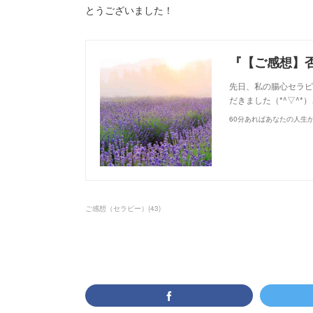
とうございました！
先日、私の腸心セラピ
だきました（*^▽^*
60分あればあなたの人生
ご感想（セラピー）
(
43
)