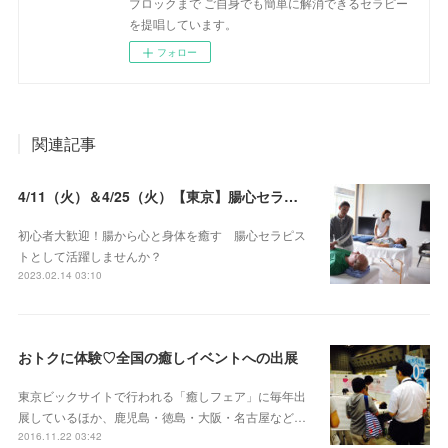
ブロックまで ご自身でも簡単に解消できるセラピー
を提唱しています。
フォロー
関連記事
4/11（火）＆4/25（火）【東京】腸心セラピスト養成コース《２日間コース》
初心者大歓迎！腸から心と身体を癒す 腸心セラピス
トとして活躍しませんか？
2023.02.14 03:10
おトクに体験♡全国の癒しイベントへの出展
東京ビックサイトで行われる「癒しフェア」に毎年出
展しているほか、鹿児島・徳島・大阪・名古屋など…
2016.11.22 03:42