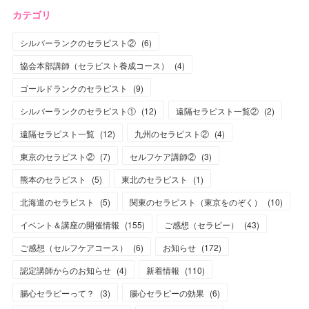
カテゴリ
シルバーランクのセラピスト②
(
6
)
協会本部講師（セラピスト養成コース）
(
4
)
ゴールドランクのセラピスト
(
9
)
シルバーランクのセラピスト①
(
12
)
遠隔セラピスト一覧②
(
2
)
遠隔セラピスト一覧
(
12
)
九州のセラピスト②
(
4
)
東京のセラピスト②
(
7
)
セルフケア講師②
(
3
)
熊本のセラピスト
(
5
)
東北のセラピスト
(
1
)
北海道のセラピスト
(
5
)
関東のセラピスト（東京をのぞく）
(
10
)
イベント＆講座の開催情報
(
155
)
ご感想（セラピー）
(
43
)
ご感想（セルフケアコース）
(
6
)
お知らせ
(
172
)
認定講師からのお知らせ
(
4
)
新着情報
(
110
)
腸心セラピーって？
(
3
)
腸心セラピーの効果
(
6
)