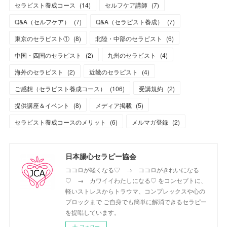
セラピスト養成コース
(
14
)
セルフケア講師
(
7
)
Q&A（セルフケア）
(
7
)
Q&A（セラピスト養成）
(
7
)
東京のセラピスト①
(
8
)
北陸・中部のセラピスト
(
6
)
中国・四国のセラピスト
(
2
)
九州のセラピスト
(
4
)
海外のセラピスト
(
2
)
近畿のセラピスト
(
4
)
ご感想（セラピスト養成コース）
(
106
)
受講規約
(
2
)
提供講座＆イベント
(
8
)
メディア掲載
(
5
)
セラピスト養成コースのメリット
(
6
)
メルマガ登録
(
2
)
日本腸心セラピー協会
ココロが軽くなる♡ → ココロがきれいになる
♡ → カワイイわたしになる♡ をコンセプトに、
軽いストレスからトラウマ、コンプレックスや心の
ブロックまで ご自身でも簡単に解消できるセラピー
を提唱しています。
フォロー