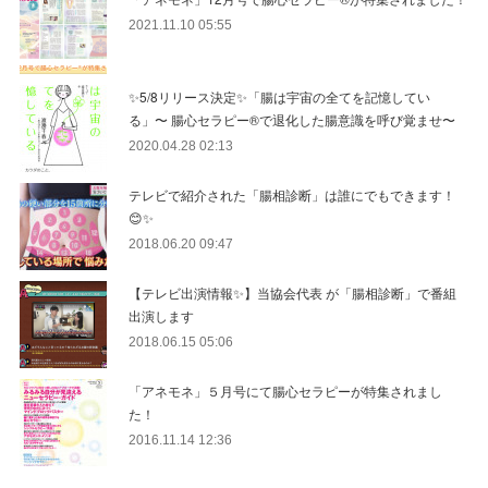
2021.11.10 05:55
✨5/8リリース決定✨「腸は宇宙の全てを記憶してい
る」〜 腸心セラピー®︎で退化した腸意識を呼び覚ませ〜
2020.04.28 02:13
テレビで紹介された「腸相診断」は誰にでもできます！
😊✨
2018.06.20 09:47
【テレビ出演情報✨】当協会代表 が「腸相診断」で番組
出演します
2018.06.15 05:06
「アネモネ」５月号にて腸心セラピーが特集されまし
た！
2016.11.14 12:36