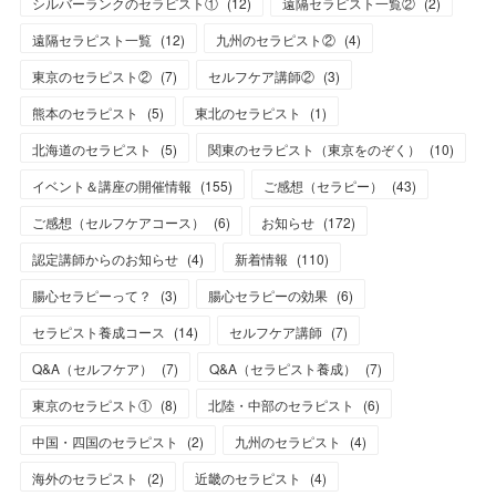
シルバーランクのセラピスト①
(
12
)
遠隔セラピスト一覧②
(
2
)
遠隔セラピスト一覧
(
12
)
九州のセラピスト②
(
4
)
東京のセラピスト②
(
7
)
セルフケア講師②
(
3
)
熊本のセラピスト
(
5
)
東北のセラピスト
(
1
)
北海道のセラピスト
(
5
)
関東のセラピスト（東京をのぞく）
(
10
)
イベント＆講座の開催情報
(
155
)
ご感想（セラピー）
(
43
)
ご感想（セルフケアコース）
(
6
)
お知らせ
(
172
)
認定講師からのお知らせ
(
4
)
新着情報
(
110
)
腸心セラピーって？
(
3
)
腸心セラピーの効果
(
6
)
セラピスト養成コース
(
14
)
セルフケア講師
(
7
)
Q&A（セルフケア）
(
7
)
Q&A（セラピスト養成）
(
7
)
東京のセラピスト①
(
8
)
北陸・中部のセラピスト
(
6
)
中国・四国のセラピスト
(
2
)
九州のセラピスト
(
4
)
海外のセラピスト
(
2
)
近畿のセラピスト
(
4
)