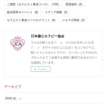
ご感想（セラピスト養成コース）
(
106
)
受講規約
(
2
)
提供講座＆イベント
(
8
)
メディア掲載
(
5
)
セラピスト養成コースのメリット
(
6
)
メルマガ登録
(
2
)
日本腸心セラピー協会
ココロが軽くなる♡ → ココロがきれいになる
♡ → カワイイわたしになる♡ をコンセプトに、
軽いストレスからトラウマ、コンプレックスや心の
ブロックまで ご自身でも簡単に解消できるセラピー
を提唱しています。
フォロー
アーカイブ
2026
(
4
)