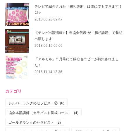
テレビで紹介された「腸相診断」は誰にでもできます！
😊✨
2018.06.20 09:47
【テレビ出演情報✨】当協会代表 が「腸相診断」で番組
出演します
2018.06.15 05:06
「アネモネ」５月号にて腸心セラピーが特集されまし
た！
2016.11.14 12:36
カテゴリ
シルバーランクのセラピスト②
(
6
)
協会本部講師（セラピスト養成コース）
(
4
)
ゴールドランクのセラピスト
(
9
)