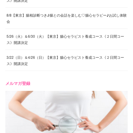
ス》開講決定
8/8【東京】腸相診断つき♪腸との会話を楽しむ♡腸心セラピー♪お試し体験
会
5/26（火）＆6/30（火）【東京】腸心セラピスト養成コース《２日間コー
ス》開講決定
3/22（日）＆4/26（日）【東京】腸心セラピスト養成コース《２日間コー
ス》開講決定
メルマガ登録