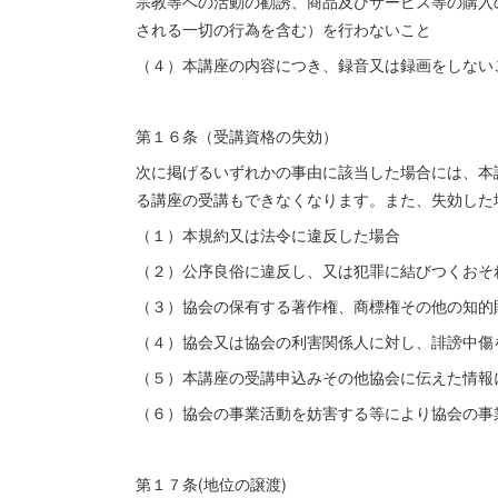
宗教等への活動の勧誘、商品及びサービス等の購入
される一切の行為を含む）を行わないこと
（４）本講座の内容につき、録音又は録画をしない
第１６条（受講資格の失効）
次に掲げるいずれかの事由に該当した場合には、本
る講座の受講もできなくなります。また、失効した
（１）本規約又は法令に違反した場合
（２）公序良俗に違反し、又は犯罪に結びつくおそ
（３）協会の保有する著作権、商標権その他の知的
（４）協会又は協会の利害関係人に対し、誹謗中傷
（５）本講座の受講申込みその他協会に伝えた情報
（６）協会の事業活動を妨害する等により協会の事
第１７条(地位の譲渡)