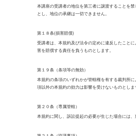
本講座の受講者の地位を第三者に譲渡することを禁
とし、地位の承継は一切できません。
第１８条(損害賠償)
受講者は、本規約及び法令の定めに違反したことに
害を賠償する責任を負うものとします。
第１９条（条項等の無効）
本規約の条項のいずれかが管轄権を有する裁判所に
項以外の本規約の効力は影響を受けないものとしま
第２０条（専属管轄）
本規約に関し、訴訟提起の必要が生じた場合には、
第２１条（協議事項）