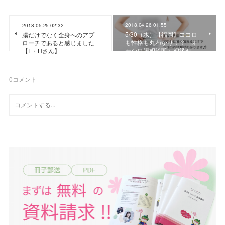
2018.04.26 01:55
2018.05.25 02:32
5/30（水）【福岡】ココロ
腸だけでなく全身へのアプ
も性格も丸わかり！？「オ
ローチであると感じました
モシロ腸相診断」初級セ…
【F・Hさん】
0
コメント