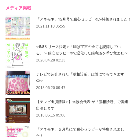
メディア掲載
「アネモネ」12月号で腸心セラピー®︎が特集されました！
2021.11.10 05:55
✨5/8リリース決定✨「腸は宇宙の全てを記憶してい
る」〜 腸心セラピー®︎で退化した腸意識を呼び覚ませ〜
2020.04.28 02:13
テレビで紹介された「腸相診断」は誰にでもできます！
😊✨
2018.06.20 09:47
【テレビ出演情報✨】当協会代表 が「腸相診断」で番組
出演します
2018.06.15 05:06
「アネモネ」５月号にて腸心セラピーが特集されまし
た！