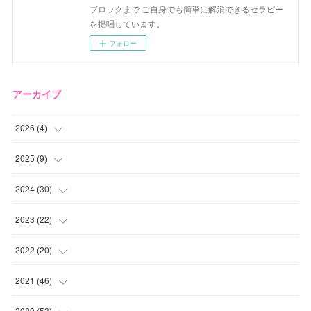
ブロックまで ご自身でも簡単に解消できるセラピー
を提唱しています。
フォロー
アーカイブ
2026
(
4
)
(
2
)
2025
(
9
)
(
1
)
(
2
)
2024
(
30
)
(
1
)
(
2
)
(
4
)
2023
(
22
)
(
1
)
(
1
)
(
1
)
2022
(
20
)
(
1
)
(
4
)
(
2
)
(
4
)
2021
(
46
)
(
1
)
(
5
)
(
1
)
(
1
)
(
1
)
2020
(
53
)