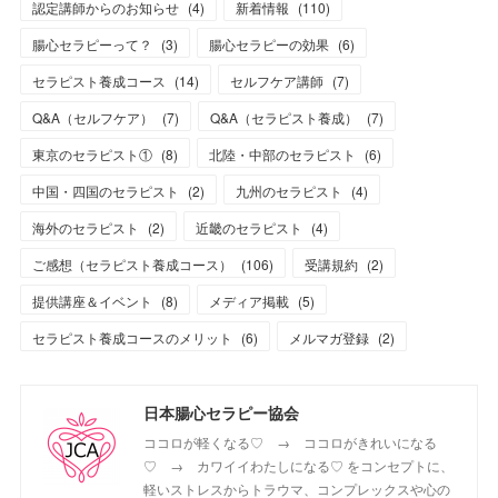
認定講師からのお知らせ
(
4
)
新着情報
(
110
)
腸心セラピーって？
(
3
)
腸心セラピーの効果
(
6
)
セラピスト養成コース
(
14
)
セルフケア講師
(
7
)
Q&A（セルフケア）
(
7
)
Q&A（セラピスト養成）
(
7
)
東京のセラピスト①
(
8
)
北陸・中部のセラピスト
(
6
)
中国・四国のセラピスト
(
2
)
九州のセラピスト
(
4
)
海外のセラピスト
(
2
)
近畿のセラピスト
(
4
)
ご感想（セラピスト養成コース）
(
106
)
受講規約
(
2
)
提供講座＆イベント
(
8
)
メディア掲載
(
5
)
セラピスト養成コースのメリット
(
6
)
メルマガ登録
(
2
)
日本腸心セラピー協会
ココロが軽くなる♡ → ココロがきれいになる
♡ → カワイイわたしになる♡ をコンセプトに、
軽いストレスからトラウマ、コンプレックスや心の