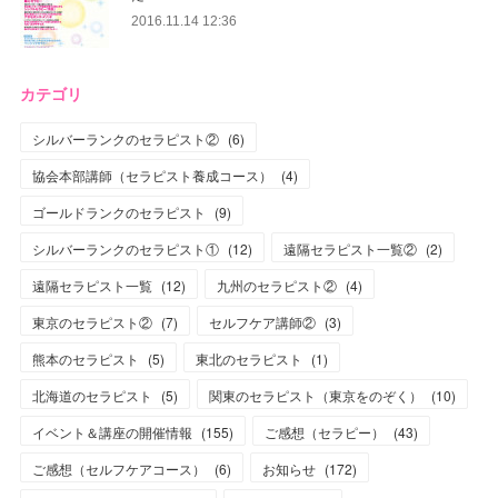
2016.11.14 12:36
カテゴリ
シルバーランクのセラピスト②
(
6
)
協会本部講師（セラピスト養成コース）
(
4
)
ゴールドランクのセラピスト
(
9
)
シルバーランクのセラピスト①
(
12
)
遠隔セラピスト一覧②
(
2
)
遠隔セラピスト一覧
(
12
)
九州のセラピスト②
(
4
)
東京のセラピスト②
(
7
)
セルフケア講師②
(
3
)
熊本のセラピスト
(
5
)
東北のセラピスト
(
1
)
北海道のセラピスト
(
5
)
関東のセラピスト（東京をのぞく）
(
10
)
イベント＆講座の開催情報
(
155
)
ご感想（セラピー）
(
43
)
ご感想（セルフケアコース）
(
6
)
お知らせ
(
172
)